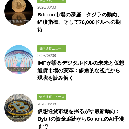
2026/08/08
Bitcoin市場の深層：クジラの動向、
経済指標、そして76,000ドルへの期
待
仮想通貨ニュース
2026/08/08
IMFが語るデジタルドルの未来と仮想
通貨市場の変革：多角的な視点から
現状を読み解く
仮想通貨ニュース
2026/08/08
仮想通貨市場を揺るがす最新動向：
Bybitの資金追跡からSolanaのAI予測
まで