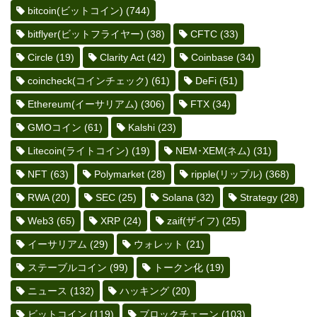
bitcoin(ビットコイン)
(744)
bitflyer(ビットフライヤー)
(38)
CFTC
(33)
Circle
(19)
Clarity Act
(42)
Coinbase
(34)
coincheck(コインチェック)
(61)
DeFi
(51)
Ethereum(イーサリアム)
(306)
FTX
(34)
GMOコイン
(61)
Kalshi
(23)
Litecoin(ライトコイン)
(19)
NEM･XEM(ネム)
(31)
NFT
(63)
Polymarket
(28)
ripple(リップル)
(368)
RWA
(20)
SEC
(25)
Solana
(32)
Strategy
(28)
Web3
(65)
XRP
(24)
zaif(ザイフ)
(25)
イーサリアム
(29)
ウォレット
(21)
ステーブルコイン
(99)
トークン化
(19)
ニュース
(132)
ハッキング
(20)
ビットコイン
(119)
ブロックチェーン
(103)