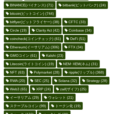
BINANCE(バイナンス)
(71)
bitbank(ビットバンク)
(24)
bitcoin(ビットコイン)
(744)
bitflyer(ビットフライヤー)
(38)
CFTC
(33)
Circle
(19)
Clarity Act
(42)
Coinbase
(34)
coincheck(コインチェック)
(61)
DeFi
(51)
Ethereum(イーサリアム)
(306)
FTX
(34)
GMOコイン
(61)
Kalshi
(23)
Litecoin(ライトコイン)
(19)
NEM･XEM(ネム)
(31)
NFT
(63)
Polymarket
(28)
ripple(リップル)
(368)
RWA
(20)
SEC
(25)
Solana
(32)
Strategy
(28)
Web3
(65)
XRP
(24)
zaif(ザイフ)
(25)
イーサリアム
(29)
ウォレット
(21)
ステーブルコイン
(99)
トークン化
(19)