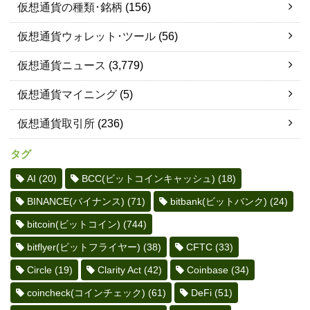
仮想通貨の種類･銘柄
(156)
仮想通貨ウォレット･ツール
(56)
仮想通貨ニュース
(3,779)
仮想通貨マイニング
(5)
仮想通貨取引所
(236)
タグ
AI
(20)
BCC(ビットコインキャッシュ)
(18)
BINANCE(バイナンス)
(71)
bitbank(ビットバンク)
(24)
bitcoin(ビットコイン)
(744)
bitflyer(ビットフライヤー)
(38)
CFTC
(33)
Circle
(19)
Clarity Act
(42)
Coinbase
(34)
coincheck(コインチェック)
(61)
DeFi
(51)