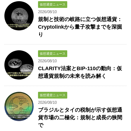
仮想通貨ニュース
2026/08/10
規制と技術の岐路に立つ仮想通貨：
Cryptolinkから量子攻撃までを深掘
り
仮想通貨ニュース
2026/08/10
CLARITY法案とBIP-110の動向：仮
想通貨規制の未来を読み解く
仮想通貨ニュース
2026/08/10
ブラジルとタイの税制が示す仮想通
貨市場の二極化：規制と成長の狭間
で