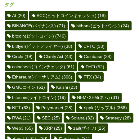
タグ
AI
(20)
BCC(ビットコインキャッシュ)
(18)
BINANCE(バイナンス)
(71)
bitbank(ビットバンク)
(24)
bitcoin(ビットコイン)
(746)
bitflyer(ビットフライヤー)
(38)
CFTC
(33)
Circle
(19)
Clarity Act
(43)
Coinbase
(34)
coincheck(コインチェック)
(61)
DeFi
(52)
Ethereum(イーサリアム)
(306)
FTX
(34)
GMOコイン
(61)
Kalshi
(23)
Litecoin(ライトコイン)
(19)
NEM･XEM(ネム)
(31)
NFT
(63)
Polymarket
(28)
ripple(リップル)
(368)
RWA
(21)
SEC
(25)
Solana
(32)
Strategy
(28)
Web3
(65)
XRP
(25)
zaif(ザイフ)
(25)
イーサリアム
(30)
ウォレット
(21)