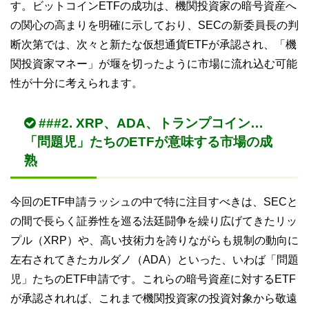
す。ビットコインETFの成功は、機関投資家の暗号資産へ
の関心の高まりを明確に示しており、SECの新委員長の判
断次第では、次々と新たな仮想通貨ETFが承認され、「機
関投資家マネー」が堰を切ったように市場に流れ込む可能
性が十分に考えられます。
###2. XRP、ADA、トランプコイン…
「問題児」たちのETFが意味する市場の成
熟
今回のETF申請ラッシュの中で特に注目すべきは、SECと
の間で長らく証券性を巡る法廷闘争を繰り広げてきたリッ
プル（XRP）や、高い技術力を誇りながらも規制の動向に
左右されてきたカルダノ（ADA）といった、いわば「問題
児」たちのETF申請です。これらの暗号資産に対するETF
が承認されれば、これまで機関投資家の投資対象から敬遠