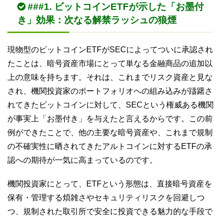
###1. ビットコインETFが示した「お墨付
き」効果：次なる解禁ラッシュの狼煙
現物型のビットコインETFがSECによってついに承認され
たことは、暗号資産市場にとって単なる金融商品の追加以
上の意味を持ちます。それは、これまでリスク資産と見な
され、機関投資家のポートフォリオへの組み込みが躊躇さ
れてきたビットコインに対して、SECという権威ある機関
が事実上「お墨付き」を与えたと言えるからです。この前
例ができたことで、他の主要な暗号資産や、これまで規制
の不確実性に晒されてきたアルトコインに対するETFの承
認への期待が一気に高まっているのです。
機関投資家にとって、ETFという形態は、直接暗号資産を
保有・管理する煩雑さやセキュリティリスクを回避しつ
つ、規制された取引所で安全に投資できる魅力的な手段で