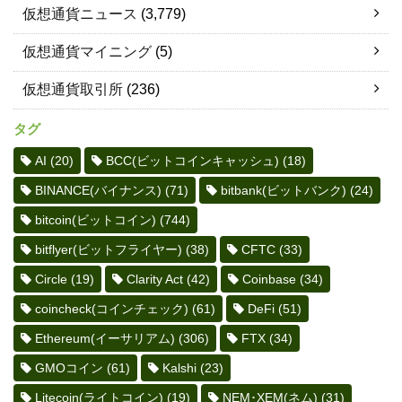
仮想通貨ニュース
(3,779)
仮想通貨マイニング
(5)
仮想通貨取引所
(236)
タグ
AI
(20)
BCC(ビットコインキャッシュ)
(18)
BINANCE(バイナンス)
(71)
bitbank(ビットバンク)
(24)
bitcoin(ビットコイン)
(744)
bitflyer(ビットフライヤー)
(38)
CFTC
(33)
Circle
(19)
Clarity Act
(42)
Coinbase
(34)
coincheck(コインチェック)
(61)
DeFi
(51)
Ethereum(イーサリアム)
(306)
FTX
(34)
GMOコイン
(61)
Kalshi
(23)
Litecoin(ライトコイン)
(19)
NEM･XEM(ネム)
(31)