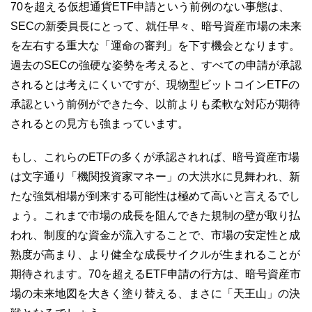
70を超える仮想通貨ETF申請という前例のない事態は、
SECの新委員長にとって、就任早々、暗号資産市場の未来
を左右する重大な「運命の審判」を下す機会となります。
過去のSECの強硬な姿勢を考えると、すべての申請が承認
されるとは考えにくいですが、現物型ビットコインETFの
承認という前例ができた今、以前よりも柔軟な対応が期待
されるとの見方も強まっています。
もし、これらのETFの多くが承認されれば、暗号資産市場
は文字通り「機関投資家マネー」の大洪水に見舞われ、新
たな強気相場が到来する可能性は極めて高いと言えるでし
ょう。これまで市場の成長を阻んできた規制の壁が取り払
われ、制度的な資金が流入することで、市場の安定性と成
熟度が高まり、より健全な成長サイクルが生まれることが
期待されます。70を超えるETF申請の行方は、暗号資産市
場の未来地図を大きく塗り替える、まさに「天王山」の決