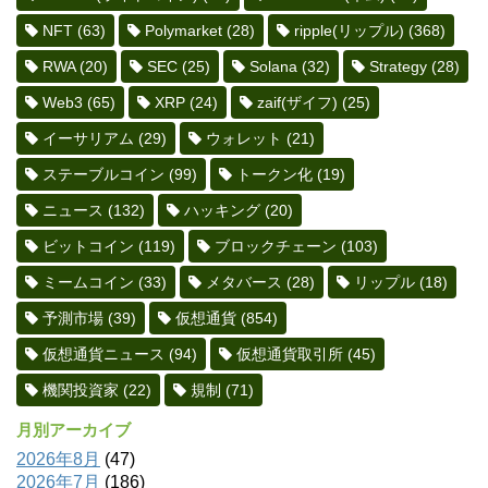
NFT
(63)
Polymarket
(28)
ripple(リップル)
(368)
RWA
(20)
SEC
(25)
Solana
(32)
Strategy
(28)
Web3
(65)
XRP
(24)
zaif(ザイフ)
(25)
イーサリアム
(29)
ウォレット
(21)
ステーブルコイン
(99)
トークン化
(19)
ニュース
(132)
ハッキング
(20)
ビットコイン
(119)
ブロックチェーン
(103)
ミームコイン
(33)
メタバース
(28)
リップル
(18)
予測市場
(39)
仮想通貨
(854)
仮想通貨ニュース
(94)
仮想通貨取引所
(45)
機関投資家
(22)
規制
(71)
月別アーカイブ
2026年8月
(47)
2026年7月
(186)