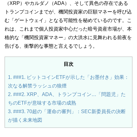
（XRP）やカルダノ（ADA）、そして異色の存在である
トランプコインまでが、機関投資家の巨額マネーを呼び込
む「ゲートウェイ」となる可能性を秘めているのです。こ
れは、これまで個人投資家中心だった暗号資産市場が、本
格的な「機関投資家マネー」の大洪水に見舞われる前夜を
告げる、衝撃的な事態と言えるでしょう。
目次
1.
###1. ビットコインETFが示した「お墨付き」効果：
次なる解禁ラッシュの狼煙
2.
###2. XRP、ADA、トランプコイン…「問題児」た
ちのETFが意味する市場の成熟
3.
###3. 70超の「運命の審判」：SEC新委員長の決断
が描く未来地図