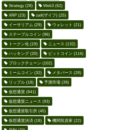
Strategy
(28)
Web3
(62)
XRP
(23)
zaif(ザイフ)
(25)
イーサリアム
(29)
ウォレット
(21)
ステーブルコイン
(96)
トークン化
(19)
ニュース
(132)
ハッキング
(20)
ビットコイン
(116)
ブロックチェーン
(102)
ミームコイン
(32)
メタバース
(28)
リップル
(18)
予測市場
(39)
仮想通貨
(841)
仮想通貨ニュース
(93)
仮想通貨取引所
(45)
仮想通貨決済
(18)
機関投資家
(22)