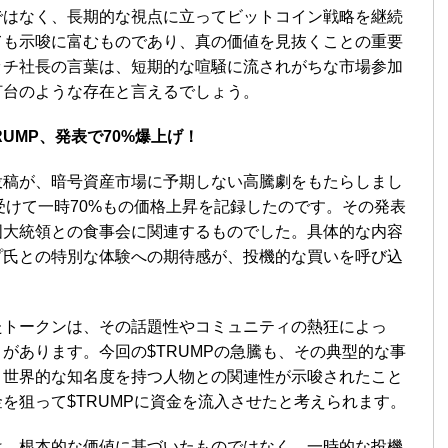
ではなく、長期的な視点に立ってビットコイン戦略を継続
ても示唆に富むものであり、真の価値を見抜くことの重要
ッチ社長の言葉は、短期的な喧騒に流されがちな市場参加
灯台のような存在と言えるでしょう。
RUMP、発表で70%爆上げ！
投稿が、暗号資産市場に予期しない高騰劇をもたらしまし
を受けて一時70%もの価格上昇を記録したのです。その発表
国大統領との食事会に関連するものでした。具体的な内容
プ氏との特別な体験への期待感が、投機的な買いを呼び込
。
たトークンは、その話題性やコミュニティの熱狂によっ
があります。今回の$TRUMPの急騰も、その典型的な事
う世界的な知名度を持つ人物との関連性が示唆されたこと
を狙って$TRUMPに資金を流入させたと考えられます。
は、根本的な価値に基づいたものではなく、一時的な投機