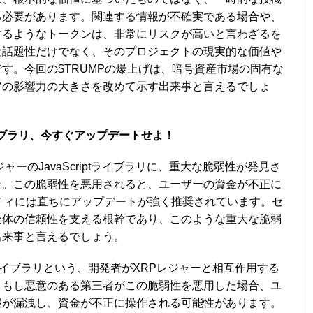
る必要があります。関連する情報が不確実である場合や、
するようなトークンは、非常にリスクが高いと言わざるを
な話題性だけでなく、そのプロジェクトの現実的な価値や
す。今回の$TRUMPの爆上げは、暗号資産市場の固有な
アの影響力の大きさを改めて示す出来事と言えるでしょ
ライブラリ、今すぐアップデートせよ！
ャーのJavaScriptライブラリに、重大な脆弱性が発見さ
た。この脆弱性を悪用されると、ユーザーの資金が不正に
ティには直ちにアップデートが強く推奨されています。セ
全体の信頼性を支える根幹であり、このような重大な脆弱
出来事と言えるでしょう。
ptライブラリという、開発者がXRPレジャーと相互作用する
。もし悪意のある第三者がこの脆弱性を悪用した場合、ユ
報が漏洩し、資金が不正に操作される可能性があります。