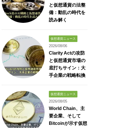
と仮想通貨の法整
備：動乱の時代を
読み解く
仮想通貨ニュース
2026/08/06
Clarity Actの攻防
と仮想通貨市場の
底打ちサイン：大
手企業の戦略転換
仮想通貨ニュース
2026/08/05
World Chain、主
要企業、そして
Bitcoinが示す仮想