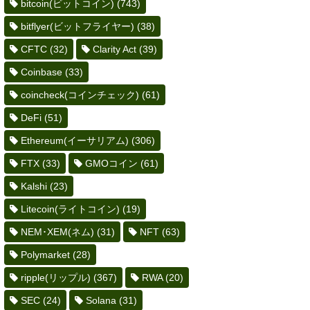
bitcoin(ビットコイン)
(743)
bitflyer(ビットフライヤー)
(38)
CFTC
(32)
Clarity Act
(39)
Coinbase
(33)
coincheck(コインチェック)
(61)
DeFi
(51)
Ethereum(イーサリアム)
(306)
FTX
(33)
GMOコイン
(61)
Kalshi
(23)
Litecoin(ライトコイン)
(19)
NEM･XEM(ネム)
(31)
NFT
(63)
Polymarket
(28)
ripple(リップル)
(367)
RWA
(20)
SEC
(24)
Solana
(31)