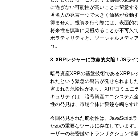
に過ぎない可能性が高いことに留意す
著名人の発言一つで大きく価格が変動
得ません。投資を行う際には、表面的
将来性を慎重に見極めることが不可欠で
ボラティリティと、ソーシャルメディ
う。
3. XRPレジャーに致命的欠陥！JS
暗号資産XRPの基盤技術であるXRPレジ
れたという緊急の警告が発せられまし
盗まれる危険性があり、XRPコミュニ
キュリティは、暗号資産エコシステム
性の発見は、市場全体に警鐘を鳴らす
今回発見された脆弱性は、JavaScri
ための重要なツールに存在しています
ーザーの秘密鍵やトランザクション情