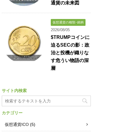
通貨の未来図
仮想通貨の種類･銘柄
2026/08/05
$TRUMPコインに
迫るSECの影：政
治と投機が織りな
す危うい物語の深
層
サイト内検索
カテゴリー
仮想通貨ICO
(5)