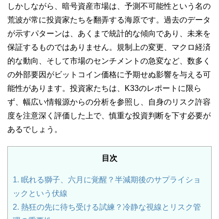
しかしながら、暗号資産市場は、予測不可能性という名の
荒波が常に投資家たちを翻弄する海原です。過去のデータ
が示すパターンは、あくまで統計的な傾向であり、未来を
保証するものではありません。規制上の変更、マクロ経済
的な動向、そして市場のセンチメントの急変など、数多く
の外部要因がビットコイン価格に予期せぬ影響を与える可
能性があります。投資家たちは、K33のレポートに限ら
ず、幅広い情報源からの分析を参照し、自身のリスク許容
度を注意深く評価した上で、慎重な投資判断を下す必要が
あるでしょう。
目次
1.
眠れる獅子、六月に覚醒？半減期後のサプライショ
ックという伏線
2.
熱狂の先に待ち受ける試練？冷静な視線とリスク管