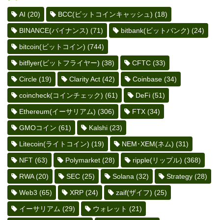
AI
(20)
BCC(ビットコインキャッシュ)
(18)
BINANCE(バイナンス)
(71)
bitbank(ビットバンク)
(24)
bitcoin(ビットコイン)
(744)
bitflyer(ビットフライヤー)
(38)
CFTC
(33)
Circle
(19)
Clarity Act
(42)
Coinbase
(34)
coincheck(コインチェック)
(61)
DeFi
(51)
Ethereum(イーサリアム)
(306)
FTX
(34)
GMOコイン
(61)
Kalshi
(23)
Litecoin(ライトコイン)
(19)
NEM･XEM(ネム)
(31)
NFT
(63)
Polymarket
(28)
ripple(リップル)
(368)
RWA
(20)
SEC
(25)
Solana
(32)
Strategy
(28)
Web3
(65)
XRP
(24)
zaif(ザイフ)
(25)
イーサリアム
(29)
ウォレット
(21)