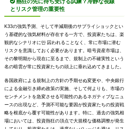
熱狂の先に待ち受ける試練？冷静な視線
とリスク管理の重要性
K33の強気予測、そして半減期後のサプライショックとい
う基礎的な強気材料が存在する一方で、投資家たちは、楽
観的なシナリオに만 囚われることなく、常に市場に潜む
リスクを意識しておく必要があります。暗号資産市場は、
その黎明期から現在に至るまで、規制上の不確実性という
名の暗雲が常に投資家たちの頭上に垂れ込めてきました。
各国政府による規制上の方針の予期せぬ変更や、中央銀行
による金融引き締め政策の実施、そして何よりも、市場の
センチメントを急変させる可能性のあるネガティブなニュ
ースの出現など、予測不可能な要因が投資家たちの投資戦
略を根底から覆す可能性があります。特に、過去の強気相
場においては、投資熱狂の頂点で大規模な価格調整が発生
しており、投資家たちは、過度なレバレッジを避け、リス