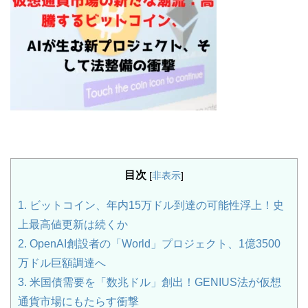
目次
[
非表示
]
1.
ビットコイン、年内15万ドル到達の可能性浮上！史
上最高値更新は続くか
2.
OpenAI創設者の「World」プロジェクト、1億3500
万ドル巨額調達へ
3.
米国債需要を「数兆ドル」創出！GENIUS法が仮想
通貨市場にもたらす衝撃