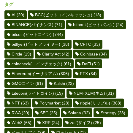
タグ
AI
(20)
BCC(ビットコインキャッシュ)
(18)
BINANCE(バイナンス)
(71)
bitbank(ビットバンク)
(24)
bitcoin(ビットコイン)
(744)
bitflyer(ビットフライヤー)
(38)
CFTC
(33)
Circle
(19)
Clarity Act
(42)
Coinbase
(34)
coincheck(コインチェック)
(61)
DeFi
(51)
Ethereum(イーサリアム)
(306)
FTX
(34)
GMOコイン
(61)
Kalshi
(23)
Litecoin(ライトコイン)
(19)
NEM･XEM(ネム)
(31)
NFT
(63)
Polymarket
(28)
ripple(リップル)
(368)
RWA
(20)
SEC
(25)
Solana
(32)
Strategy
(28)
Web3
(65)
XRP
(24)
zaif(ザイフ)
(25)
イーサリアム
(29)
ウォレット
(21)