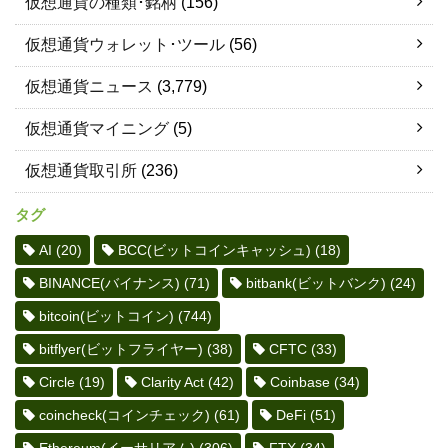
仮想通貨の種類･銘柄
(156)
仮想通貨ウォレット･ツール
(56)
仮想通貨ニュース
(3,779)
仮想通貨マイニング
(5)
仮想通貨取引所
(236)
タグ
AI
(20)
BCC(ビットコインキャッシュ)
(18)
BINANCE(バイナンス)
(71)
bitbank(ビットバンク)
(24)
bitcoin(ビットコイン)
(744)
bitflyer(ビットフライヤー)
(38)
CFTC
(33)
Circle
(19)
Clarity Act
(42)
Coinbase
(34)
coincheck(コインチェック)
(61)
DeFi
(51)