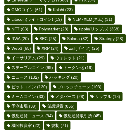
Ethereum(イーサリアム)
(306)
FTX
(34)
GMOコイン
(61)
Kalshi
(23)
Litecoin(ライトコイン)
(19)
NEM･XEM(ネム)
(31)
NFT
(63)
Polymarket
(28)
ripple(リップル)
(368)
RWA
(20)
SEC
(25)
Solana
(32)
Strategy
(28)
Web3
(65)
XRP
(24)
zaif(ザイフ)
(25)
イーサリアム
(29)
ウォレット
(21)
ステーブルコイン
(99)
トークン化
(19)
ニュース
(132)
ハッキング
(20)
ビットコイン
(120)
ブロックチェーン
(103)
ミームコイン
(33)
メタバース
(28)
リップル
(18)
予測市場
(39)
仮想通貨
(855)
仮想通貨ニュース
(94)
仮想通貨取引所
(45)
機関投資家
(22)
規制
(71)