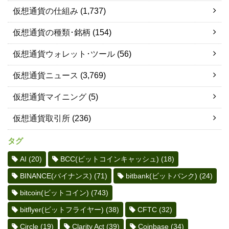
仮想通貨の仕組み
(1,737)
仮想通貨の種類･銘柄
(154)
仮想通貨ウォレット･ツール
(56)
仮想通貨ニュース
(3,769)
仮想通貨マイニング
(5)
仮想通貨取引所
(236)
タグ
AI
(20)
BCC(ビットコインキャッシュ)
(18)
BINANCE(バイナンス)
(71)
bitbank(ビットバンク)
(24)
bitcoin(ビットコイン)
(743)
bitflyer(ビットフライヤー)
(38)
CFTC
(32)
Circle
(19)
Clarity Act
(39)
Coinbase
(34)