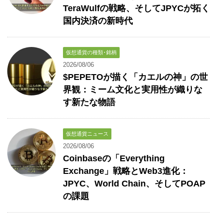
TeraWulfの戦略、そしてJPYCが拓く
国内決済の新時代
仮想通貨の種類･銘柄
2026/08/06
$PEPETOが描く「カエルの神」の世
界観：ミーム文化と実用性が織りな
す新たな物語
仮想通貨ニュース
2026/08/06
Coinbaseの「Everything
Exchange」戦略とWeb3進化：
JPYC、World Chain、そしてPOAP
の課題