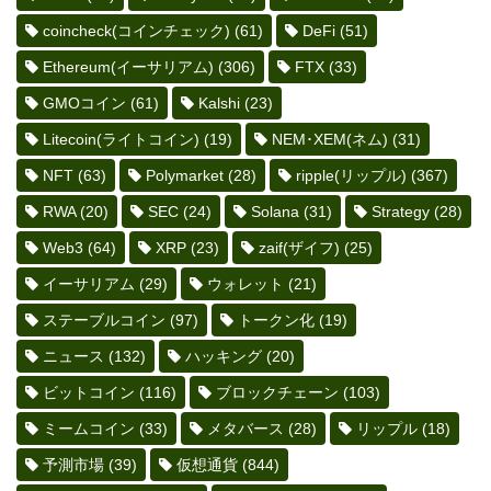
coincheck(コインチェック)
(61)
DeFi
(51)
Ethereum(イーサリアム)
(306)
FTX
(33)
GMOコイン
(61)
Kalshi
(23)
Litecoin(ライトコイン)
(19)
NEM･XEM(ネム)
(31)
NFT
(63)
Polymarket
(28)
ripple(リップル)
(367)
RWA
(20)
SEC
(24)
Solana
(31)
Strategy
(28)
Web3
(64)
XRP
(23)
zaif(ザイフ)
(25)
イーサリアム
(29)
ウォレット
(21)
ステーブルコイン
(97)
トークン化
(19)
ニュース
(132)
ハッキング
(20)
ビットコイン
(116)
ブロックチェーン
(103)
ミームコイン
(33)
メタバース
(28)
リップル
(18)
予測市場
(39)
仮想通貨
(844)