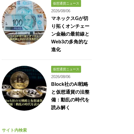
仮想通貨ニュース
2026/08/06
マネックスGが切
り拓くオンチェー
ン金融の最前線と
Web3の多角的な
進化
仮想通貨ニュース
2026/08/06
Block社のAI戦略
と仮想通貨の法整
備：動乱の時代を
読み解く
サイト内検索