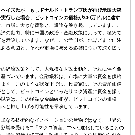
・ヘイズ氏
が、もし
ドナルド・トランプ氏が再び米国大統
実行した場合、ビットコインの価格が340万ドルに達す
は、市場に大きな衝撃と、議論を巻き起こしています。こ
経済の動向、特に米国の政治・金融政策によって、極めて
実を示唆しています。なぜ、この予測がこれほどまでに注
にある意図と、それが市場に与える影響について深く掘り
その経済政策として、大規模な財政出動と、それに伴う
金
に基づいています。金融緩和は、市場に大量の資金を供給
ります。このような状況下では、投資家は、その資産価値
ジ
として、ビットコインといったリスク資産に資金を振り
の試算は、この極端な金融緩和が、ビットコインの価格
値へと押し上げる可能性を示唆しています。
、単なる技術的なイノベーションの産物ではなく、世界の
影響を受ける**「マクロ資産」**へと進化していることの