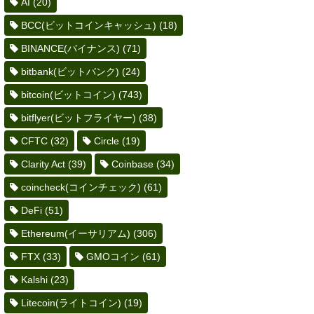
AI
(20)
BCC(ビットコインキャッシュ)
(18)
BINANCE(バイナンス)
(71)
bitbank(ビットバンク)
(24)
bitcoin(ビットコイン)
(743)
bitflyer(ビットフライヤー)
(38)
CFTC
(32)
Circle
(19)
Clarity Act
(39)
Coinbase
(34)
coincheck(コインチェック)
(61)
DeFi
(51)
Ethereum(イーサリアム)
(306)
FTX
(33)
GMOコイン
(61)
Kalshi
(23)
Litecoin(ライトコイン)
(19)