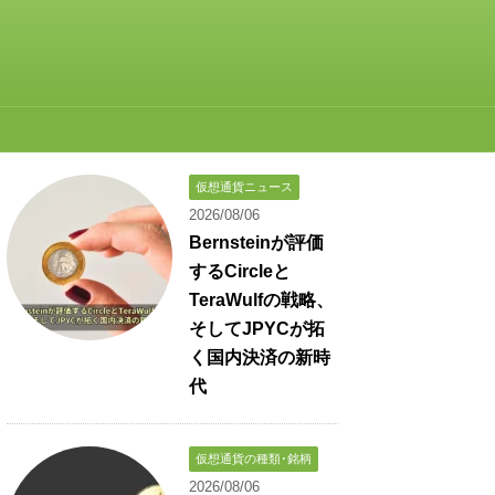
仮想通貨ニュース
2026/08/06
Bernsteinが評価
するCircleと
TeraWulfの戦略、
そしてJPYCが拓
く国内決済の新時
代
仮想通貨の種類･銘柄
2026/08/06