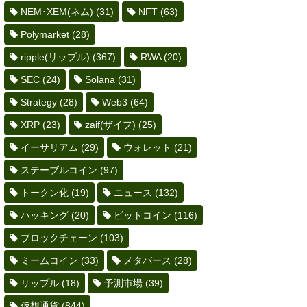
NEM･XEM(ネム)
(31)
NFT
(63)
Polymarket
(28)
ripple(リップル)
(367)
RWA
(20)
SEC
(24)
Solana
(31)
Strategy
(28)
Web3
(64)
XRP
(23)
zaif(ザイフ)
(25)
イーサリアム
(29)
ウォレット
(21)
ステーブルコイン
(97)
トークン化
(19)
ニュース
(132)
ハッキング
(20)
ビットコイン
(116)
ブロックチェーン
(103)
ミームコイン
(33)
メタバース
(28)
リップル
(18)
予測市場
(39)
仮想通貨
(844)