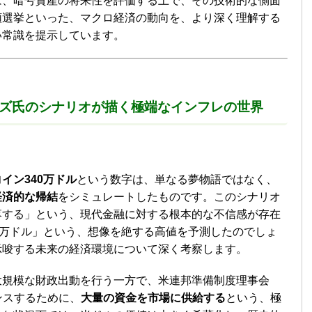
は、暗号資産の将来性を評価する上で、その技術的な側面
領選挙といった、マクロ経済の動向を、より深く理解する
い常識を提示しています。
イズ氏のシナリオが描く極端なインフレの世界
イン340万ドル
という数字は、単なる夢物語ではなく、
経済的な帰結
をシミュレートしたものです。このシナリオ
落する」という、現代金融に対する根本的な不信感が存在
0万ドル」という、想像を絶する高値を予測したのでしょ
示唆する未来の経済環境について深く考察します。
大規模な財政出動を行う一方で、米連邦準備制度理事会
ンスするために、
大量の資金を市場に供給する
という、極