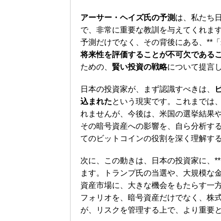
アーサー・ヘイズ氏の予測
は、私たち
で、非常に重要な教訓を与えてくれま
予測だけでなく、その背後にある、**
将来性を評価することが不可欠である
ための、
賢い投資の戦略
について提言
日本の投資家が、まず認識すべきは、
込まれた
という現実です。これまでは
れませんが、今後は、米国の選挙結果や
その暗号資産への影響を、自ら分析す
てのビットコインの役割を深く理解す
次に、この動きは、日本の投資家に、*
ます。トランプ氏の当選や、大規模な
資産市場に、大きな機会をもたらす一
フォリオを、暗号資産だけでなく、株
が、リスクを管理する上で、より重要