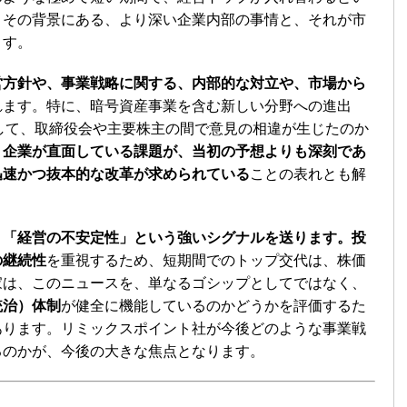
。その背景にある、より深い企業内部の事情と、それが市
ます。
営方針や、事業戦略に関する、内部的な対立や、市場から
れます。特に、暗号資産事業を含む新しい分野への進出
して、取締役会や主要株主の間で意見の相違が生じたのか
、
企業が直面している課題が、当初の予想よりも深刻であ
迅速かつ抜本的な改革が求められている
ことの表れとも解
、
「経営の不安定性」という強いシグナルを送ります。投
の継続性
を重視するため、短期間でのトップ交代は、株価
家は、このニュースを、単なるゴシップとしてではなく、
統治）体制
が健全に機能しているのかどうかを評価するた
あります。リミックスポイント社が今後どのような事業戦
るのかが、今後の大きな焦点となります。