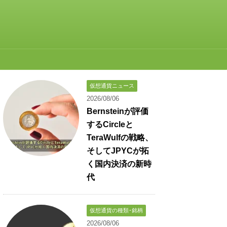
仮想通貨ニュース
2026/08/06
Bernsteinが評価
するCircleと
TeraWulfの戦略、
そしてJPYCが拓
く国内決済の新時
代
仮想通貨の種類･銘柄
2026/08/06