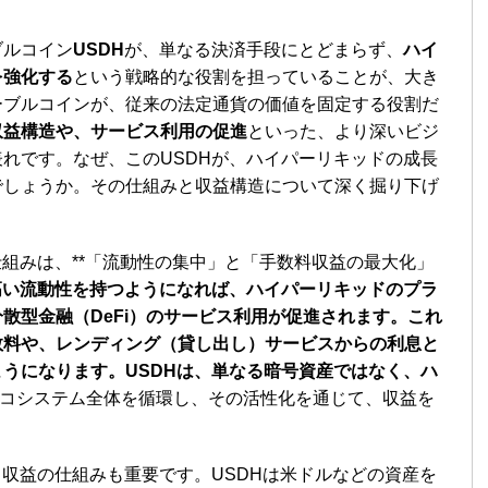
ブルコイン
USDH
が、単なる決済手段にとどまらず、
ハイ
を強化する
という戦略的な役割を担っていることが、大き
ーブルコインが、従来の法定通貨の価値を固定する役割だ
収益構造や、サービス利用の促進
といった、より深いビジ
れです。なぜ、このUSDHが、ハイパーリキッドの成長
でしょうか。その仕組みと収益構造について深く掘り下げ
仕組みは、**「流動性の集中」と「手数料収益の最大化」
高い流動性を持つようになれば、ハイパーリキッドのプラ
散型金融（DeFi）のサービス利用が促進されます。これ
数料や、レンディング（貸し出し）サービスからの利息と
うになります。USDHは、単なる暗号資産ではなく、ハ
エコシステム全体を循環し、その活性化を通じて、収益を
る収益の仕組みも重要です。USDHは米ドルなどの資産を