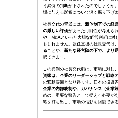
う異例の判断が下されたのでしょうか
場に与える影響について深く掘り下げ
社長交代の背景には、
新体制下での経
の厳しい評価
があった可能性が考えら
や、M&Aといった大胆な経営判断に対
もしれません。就任直後の社長交代は
る
ことや、
新たな経営陣の下で、より
釈できます。
この異例の社長交代劇は、市場に対し
資家は、企業のリーダーシップと戦略
の変動要因となり得ます。日本の投資
企業の内部統制や、ガバナンス（企業
めの、重要な警告として捉える必要が
略を打ち出し、市場の信頼を回復でき