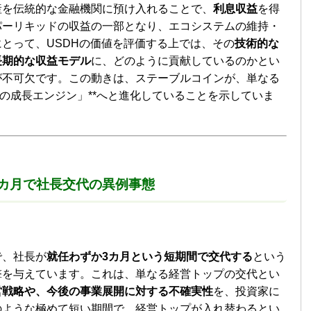
産を伝統的な金融機関に預け入れることで、
利息収益
を得
パーリキッドの収益の一部となり、エコシステムの維持・
とって、USDHの価値を評価する上では、その
技術的な
長期的な収益モデル
に、どのように貢献しているのかとい
が不可欠です。この動きは、ステーブルコインが、単なる
業の成長エンジン」**へと進化していることを示していま
カ月で社長交代の異例事態
で、社長が
就任わずか3カ月という短期間で交代する
という
撃を与えています。これは、単なる経営トップの交代とい
営戦略や、今後の事業展開に対する不確実性
を、投資家に
のような極めて短い期間で、経営トップが入れ替わるとい