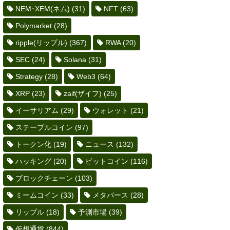
NEM･XEM(ネム)
(31)
NFT
(63)
Polymarket
(28)
ripple(リップル)
(367)
RWA
(20)
SEC
(24)
Solana
(31)
Strategy
(28)
Web3
(64)
XRP
(23)
zaif(ザイフ)
(25)
イーサリアム
(29)
ウォレット
(21)
ステーブルコイン
(97)
トークン化
(19)
ニュース
(132)
ハッキング
(20)
ビットコイン
(116)
ブロックチェーン
(103)
ミームコイン
(33)
メタバース
(28)
リップル
(18)
予測市場
(39)
仮想通貨
(844)