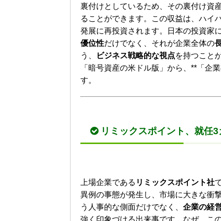
裏付けとしているため、その裏付け資
ることができます。この収益は、ハイ
発展に再投資されます。日本の投資家に
優位性
だけでなく、それが企業全体の
う、
ビジネス戦略的な視点
を持つこと
「暗号資産の米ドル版」から、**「企
す。
リミックスポイント、就任3
上場企業である
リミックスポイント社
異例の事態が発生し、市場に大きな衝
う人事的な側面だけでなく、
企業の経
強く印象づける出来事です。なぜ、こ