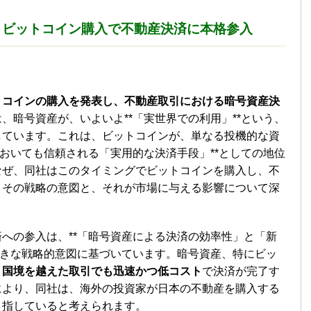
、ビットコイン購入で不動産決済に本格参入
トコインの購入を発表し、不動産取引における暗号資産決
、暗号資産が、いよいよ**「実世界での利用」**という、
しています。これは、ビットコインが、単なる投機的な資
においても信頼される「実用的な決済手段」**としての地位
なぜ、同社はこのタイミングでビットコインを購入し、不
。その戦略の意図と、それが市場に与える影響について深
への参入は、**「暗号資産による決済の効率性」と「新
大きな戦略的意図に基づいています。暗号資産、特にビッ
、
国境を越えた取引でも迅速かつ低コスト
で決済が完了す
により、同社は、海外の投資家が日本の不動産を購入する
目指していると考えられます。