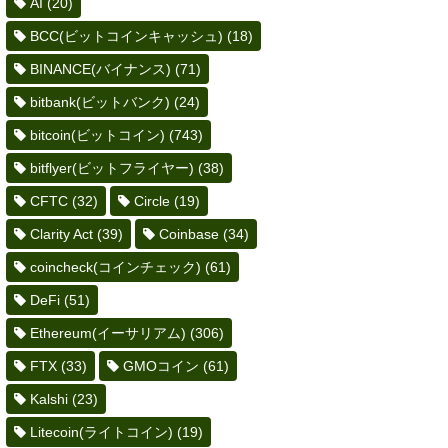
AI
(20)
BCC(ビットコインキャッシュ)
(18)
BINANCE(バイナンス)
(71)
bitbank(ビットバンク)
(24)
bitcoin(ビットコイン)
(743)
bitflyer(ビットフライヤー)
(38)
CFTC
(32)
Circle
(19)
Clarity Act
(39)
Coinbase
(34)
coincheck(コインチェック)
(61)
DeFi
(51)
Ethereum(イーサリアム)
(306)
FTX
(33)
GMOコイン
(61)
Kalshi
(23)
Litecoin(ライトコイン)
(19)