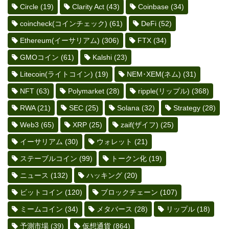
Circle
(19)
Clarity Act
(43)
Coinbase
(34)
coincheck(コインチェック)
(61)
DeFi
(52)
Ethereum(イーサリアム)
(306)
FTX
(34)
GMOコイン
(61)
Kalshi
(23)
Litecoin(ライトコイン)
(19)
NEM･XEM(ネム)
(31)
NFT
(63)
Polymarket
(28)
ripple(リップル)
(368)
RWA
(21)
SEC
(25)
Solana
(32)
Strategy
(28)
Web3
(65)
XRP
(25)
zaif(ザイフ)
(25)
イーサリアム
(30)
ウォレット
(21)
ステーブルコイン
(99)
トークン化
(19)
ニュース
(132)
ハッキング
(20)
ビットコイン
(120)
ブロックチェーン
(107)
ミームコイン
(34)
メタバース
(28)
リップル
(18)
予測市場
(39)
仮想通貨
(864)