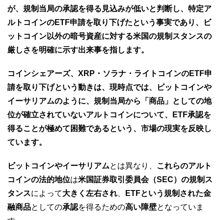
が、規制当局の承認を得る見込みが低いと判断し、特定ア
ルトコインのETF申請を取り下げたという事実であり、ビ
ットコイン以外の暗号資産に対する米国の規制スタンスの
厳しさを明確に示す出来事を指します。
コインシェアーズ、XRP・ソラナ・ライトコインのETF申
請を取り下げという動きは、現時点では、ビットコインや
イーサリアムのように、規制当局から「商品」としての地
位が確立されていないアルトコインについて、ETF承認を
得ることが極めて困難であるという、市場の現実を反映し
ています。
ビットコインやイーサリアム
とは異なり、
これらのアルト
コインの法的地位
は
米国証券取引委員会（SEC）の規制ス
タンス
によって
大きく左右され
、
ETFという規制された金
融商品
としての
承認
を得るための
高い障壁
となっていま