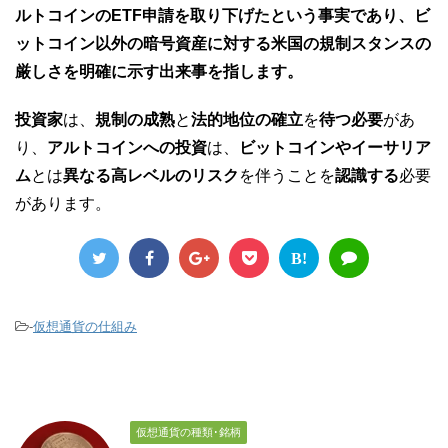
ルトコインのETF申請を取り下げたという事実であり、ビ
ットコイン以外の暗号資産に対する米国の規制スタンスの
厳しさを明確に示す出来事を指します。
投資家
は、
規制の成熟
と
法的地位の確立
を
待つ必要
があ
り、
アルトコインへの投資
は、
ビットコインやイーサリア
ム
とは
異なる高レベルのリスク
を伴うことを
認識する
必要
があります。
B!
-
仮想通貨の仕組み
仮想通貨の種類･銘柄