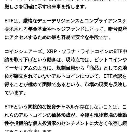
厳しさを明確に示す出来事を指します。
ETF
は、
厳格なデューデリジェンスとコンプライアンス
を
要求される
年金基金やヘッジファンド
にとって、
暗号資産
にアクセスするための最も容易で安全な手段
です。
コインシェアーズ、XRP・ソラナ・ライトコインのETF申
請を取り下げという動きは、現時点では、ビットコインや
イーサリアムのように、規制当局から「商品」としての地
位が確立されていないアルトコインについて、ETF承認を
得ることが極めて困難であるという、市場の現実を反映し
ています。
ETFという間接的な投資チャネル
が存在しないことは、
こ
れらのアルトコインの価格形成が、今後も現物市場の流動
性や投機的な個人投資家のセンチメントに大きく依存し続
ける
ことを意味します。