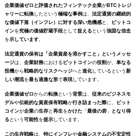
企業価値ゼロと評価されたフィンテック企業
が
BTCトレジ
ャリーに転換
したという
極端な事例
は、
法定通貨の継続的
な価値下落（インフレ）に対する深い危機感
と、
ビットコ
イン
を
究極の価値貯蔵手段
として
捉える
という
強固な信念
を
示しています
。
法定通貨の保有は「企業資産を溶かすこと」というメッセ
ージ
は、
企業財務
における
ビットコイン
の
役割
が、
単なる
投機
から
戦略的なリスクヘッジ
へと
進化
しているという
新
しい潮流
を
最も過激な形
で
表現
しています。
企業価値ゼロ
からの
転換
という
背景
は、
従来のビジネスモ
デル
や
伝統的な資産保有戦略
が
行き詰まった際
に、
ビット
コイン
が
企業
の
生存
と
再生
を
かけた
「
最後の砦
」
となり得
る
という
可能性
を
提示
しています。
この生存戦略
は、
特にインフレ
や
金融システムの不安定性