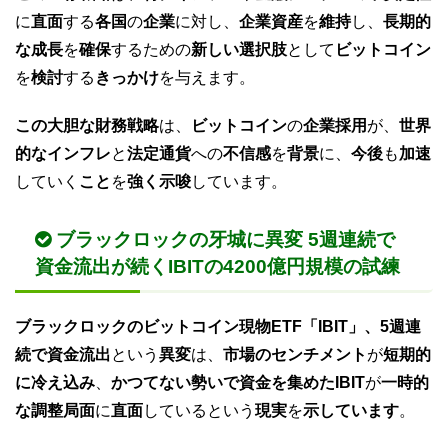
に
直面
する
各国
の
企業
に対し、
企業資産
を
維持
し、
長期的
な成長
を
確保
するための
新しい選択肢
として
ビットコイン
を
検討
する
きっかけ
を与えます。
この大胆な財務戦略
は、
ビットコイン
の
企業採用
が、
世界
的なインフレ
と
法定通貨
への
不信感
を
背景
に、
今後
も
加速
していく
こと
を
強く示唆
しています。
ブラックロックの牙城に異変 5週連続で
資金流出が続くIBITの4200億円規模の試練
ブラックロックのビットコイン現物ETF「IBIT」、5週連
続で資金流出
という
異変
は、
市場のセンチメント
が
短期的
に冷え込み
、
かつてない勢いで資金を集めたIBIT
が
一時的
な調整局面
に
直面
しているという
現実
を
示しています
。