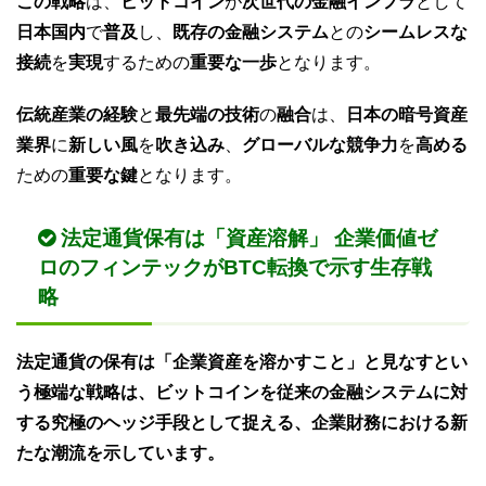
この戦略
は、
ビットコイン
が
次世代の金融インフラ
として
日本国内
で
普及
し、
既存の金融システム
との
シームレスな
接続
を
実現
するための
重要な一歩
となります。
伝統産業の経験
と
最先端の技術
の
融合
は、
日本の暗号資産
業界
に
新しい風
を
吹き込み
、
グローバルな競争力
を
高める
ための
重要な鍵
となります。
法定通貨保有は「資産溶解」 企業価値ゼ
ロのフィンテックがBTC転換で示す生存戦
略
法定通貨の保有は「企業資産を溶かすこと」と見なすとい
う極端な戦略は、ビットコインを従来の金融システムに対
する究極のヘッジ手段として捉える、企業財務における新
たな潮流を示しています。