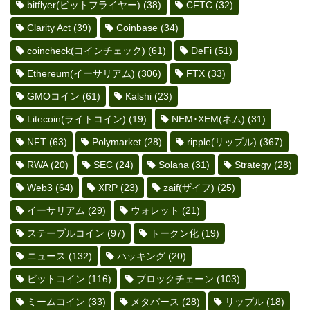
bitflyer(ビットフライヤー)
(38)
CFTC
(32)
Clarity Act
(39)
Coinbase
(34)
coincheck(コインチェック)
(61)
DeFi
(51)
Ethereum(イーサリアム)
(306)
FTX
(33)
GMOコイン
(61)
Kalshi
(23)
Litecoin(ライトコイン)
(19)
NEM･XEM(ネム)
(31)
NFT
(63)
Polymarket
(28)
ripple(リップル)
(367)
RWA
(20)
SEC
(24)
Solana
(31)
Strategy
(28)
Web3
(64)
XRP
(23)
zaif(ザイフ)
(25)
イーサリアム
(29)
ウォレット
(21)
ステーブルコイン
(97)
トークン化
(19)
ニュース
(132)
ハッキング
(20)
ビットコイン
(116)
ブロックチェーン
(103)
ミームコイン
(33)
メタバース
(28)
リップル
(18)