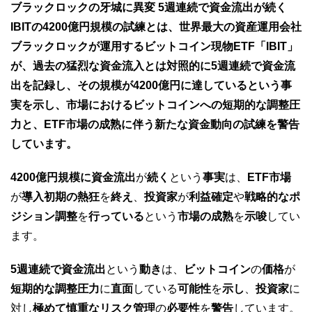
ブラックロックの牙城に異変 5週連続で資金流出が続く
IBITの4200億円規模の試練とは、世界最大の資産運用会社
ブラックロックが運用するビットコイン現物ETF「IBIT」
が、過去の猛烈な資金流入とは対照的に5週連続で資金流
出を記録し、その規模が4200億円に達しているという事
実を示し、市場におけるビットコインへの短期的な調整圧
力と、ETF市場の成熟に伴う新たな資金動向の試練を警告
しています。
4200億円規模に資金流出
が
続く
という
事実
は、
ETF市場
が
導入初期の熱狂
を
終え
、
投資家
が
利益確定
や
戦略的なポ
ジション調整
を
行っている
という
市場の成熟
を
示唆
してい
ます。
5週連続で資金流出
という
動き
は、
ビットコイン
の
価格
が
短期的な調整圧力
に
直面
している
可能性
を
示し
、
投資家
に
対し
極めて慎重なリスク管理
の
必要性
を
警告
しています。