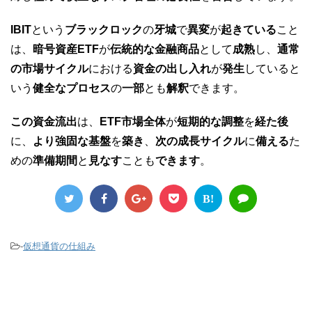
IBIT
という
ブラックロック
の
牙城
で
異変
が
起きている
こと
は、
暗号資産ETF
が
伝統的な金融商品
として
成熟
し、
通常
の市場サイクル
における
資金の出し入れ
が
発生
していると
いう
健全なプロセス
の
一部
とも
解釈
できます。
この資金流出
は、
ETF市場全体
が
短期的な調整
を
経た後
に、
より強固な基盤
を
築き
、
次の成長サイクル
に
備える
た
めの
準備期間
と
見なす
ことも
できます
。
B!
-
仮想通貨の仕組み