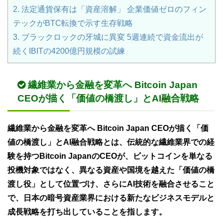
2.
法定通貨保有は「資産溶解」 企業価値ゼロのフィン
テックがBTC転換で示す生存戦略
3.
ブラックロックの牙城に異変 5週連続で資金流出が
続くIBITの4200億円規模の試練
繊維業から金融を変革へ Bitcoin Japan
CEOが描く「価値の橋渡し」とAI融合戦略
繊維業から金融を変革へ Bitcoin Japan CEOが描く「価
値の橋渡し」とAI融合戦略とは、伝統的な繊維業界での経
験を持つBitcoin JapanのCEOが、ビットコインを単なる
投機対象ではなく、異なる資産や国境を越えた「価値の橋
渡し役」として位置づけ、さらにAI技術を融合させること
で、日本の暗号資産業界における新たなビジネスモデルと
成長戦略を打ち出していることを指します。