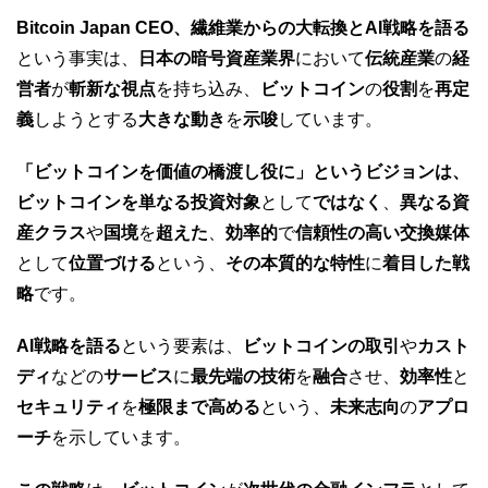
Bitcoin Japan CEO、繊維業からの大転換とAI戦略を語る
という事実は、
日本の暗号資産業界
において
伝統産業
の
経
営者
が
斬新な視点
を持ち込み、
ビットコイン
の
役割
を
再定
義
しようとする
大きな動き
を
示唆
しています。
「ビットコインを価値の橋渡し役に」というビジョンは、
ビットコインを単なる投資対象
として
ではなく
、
異なる資
産クラス
や
国境
を
超えた
、
効率的
で
信頼性の高い交換媒体
として
位置づける
という、
その本質的な特性
に
着目した戦
略
です。
AI戦略を語る
という要素は、
ビットコインの取引
や
カスト
ディ
などの
サービス
に
最先端の技術
を
融合
させ、
効率性
と
セキュリティ
を
極限まで高める
という、
未来志向
の
アプロ
ーチ
を示しています。