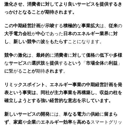
激化させ、消費者に対してより良いサービスを提供するき
っかけとなることが期待されます。
この中期経営計画
が
示唆
する
積極的
な
事業拡大
は、
従来
の
大手電力会社
が
中心
であった
日本のエネルギー業界
に
対
し
、
新しい競争
の
波
を
もたらす
ことになります。
競争
の
激化
は、
最終的
に
消費者
に
対し
て
価格
の
低下
や
多様
な
サービス
の
選択肢
を
提供
する
という
「
市場全体
の
利益
」
に
繋がる
ことが
期待
されます
。
リミックスポイント、エネルギー事業の中期経営計画を発
表という事実は、同社が主力事業を再構築し、収益の柱を
確立しようとする強い経営的な意志を示しています。
新しいサービスの開発
には、
単なる電力
の
供給
に
留まら
ず
、
家庭
や
企業
の
エネルギー効率
を
高める
スマートグリッ