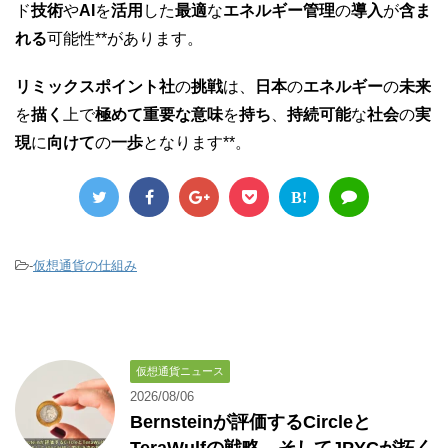
ド
技術
や
AI
を
活用
した
最適
な
エネルギー管理
の
導入
が
含ま
れる
可能性**があります。
リミックスポイント社
の
挑戦
は、
日本
の
エネルギー
の
未来
を
描く
上で
極めて重要な意味
を
持ち
、
持続可能
な
社会
の
実
現
に
向けて
の
一歩
となります**。
B!
-
仮想通貨の仕組み
仮想通貨ニュース
2026/08/06
Bernsteinが評価するCircleと