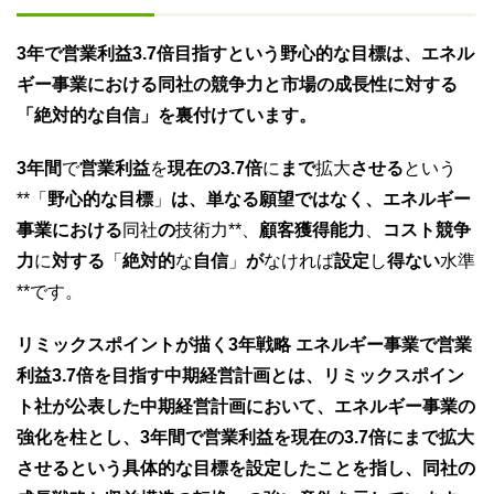
3年で営業利益3.7倍目指すという野心的な目標は、エネル
ギー事業における同社の競争力と市場の成長性に対する
「絶対的な自信」を裏付けています。
3年間
で
営業利益
を
現在の3.7倍
に
まで
拡大
させる
という
**「
野心的な目標
」
は、単なる願望ではなく、エネルギー
事業における
同社
の
技術力**、
顧客獲得能力
、
コスト競争
力
に
対する
「
絶対的
な
自信
」
が
なければ
設定
し
得ない
水準
**です。
リミックスポイントが描く3年戦略 エネルギー事業で営業
利益3.7倍を目指す中期経営計画とは、リミックスポイン
ト社が公表した中期経営計画において、エネルギー事業の
強化を柱とし、3年間で営業利益を現在の3.7倍にまで拡大
させるという具体的な目標を設定したことを指し、同社の