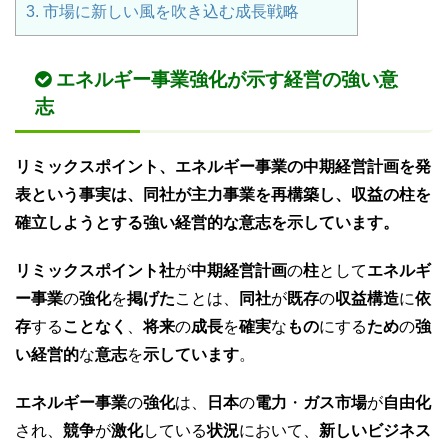
3.
市場に新しい風を吹き込む成長戦略
エネルギー事業強化が示す経営の強い意
志
リミックスポイント、エネルギー事業の中期経営計画を発
表という事実は、同社が主力事業を再構築し、収益の柱を
確立しようとする強い経営的な意志を示しています。
リミックスポイント社
が
中期経営計画
の
柱
として
エネルギ
ー事業
の
強化
を
掲げた
ことは、
同社
が
既存
の
収益構造
に
依
存
する
ことなく
、
将来
の
成長
を
確実
な
もの
にする
ため
の
強
い経営的
な
意志
を
示しています
。
エネルギー事業
の
強化
は、
日本
の
電力
・
ガス市場
が
自由化
され、
競争
が
激化
している
状況
において、
新しいビジネス