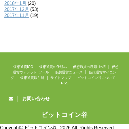
2018年1月
(20)
2017年12月
(53)
2017年11月
(19)
仮想通貨ICO
仮想通貨の仕組み
仮想通貨の種類･銘柄
仮想
通貨ウォレット･ツール
仮想通貨ニュース
仮想通貨マイニン
グ
仮想通貨取引所
サイトマップ
ビットコイン谷について
RSS
お問い合わせ
ビットコイン谷
仮想通貨ニュース速報
Copyright© ビットコイン谷 , 2026 All Rights Reserved.