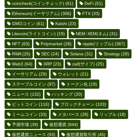
coincheck(コインチェック)
(61)
DeFi
(51)
Ethereum(イーサリアム)
(306)
FTX
(33)
GMOコイン
(61)
Kalshi
(23)
Litecoin(ライトコイン)
(19)
NEM･XEM(ネム)
(31)
NFT
(63)
Polymarket
(28)
ripple(リップル)
(367)
RWA
(20)
SEC
(24)
Solana
(31)
Strategy
(28)
Web3
(64)
XRP
(23)
zaif(ザイフ)
(25)
イーサリアム
(29)
ウォレット
(21)
ステーブルコイン
(97)
トークン化
(19)
ニュース
(132)
ハッキング
(20)
ビットコイン
(116)
ブロックチェーン
(103)
ミームコイン
(33)
メタバース
(28)
リップル
(18)
予測市場
(39)
仮想通貨
(844)
仮想通貨ニュース
(93)
仮想通貨取引所
(45)