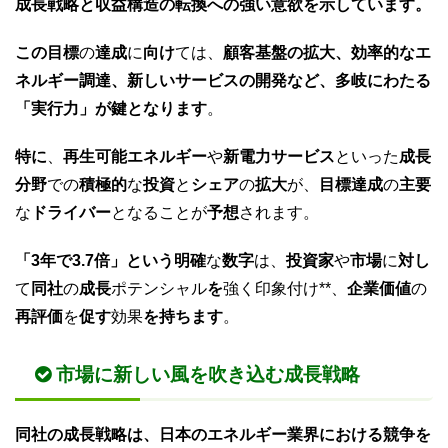
成長戦略と収益構造の転換への強い意欲を示しています。
この目標
の
達成
に
向け
ては、
顧客基盤の拡大、効率的なエ
ネルギー調達、新しいサービスの開発など、多岐にわたる
「実行力」が鍵となります
。
特に
、
再生可能エネルギー
や
新電力サービス
といった
成長
分野
での
積極的
な
投資
と
シェア
の
拡大
が、
目標達成
の
主要
な
ドライバー
となることが
予想
されます。
「3年で3.7倍」という明確
な
数字
は、
投資家
や
市場
に
対し
て
同社
の
成長
ポテンシャル
を
強く印象付け**、
企業価値
の
再評価
を
促す
効果
を持ちます
。
市場に新しい風を吹き込む成長戦略
同社の成長戦略は、日本のエネルギー業界における競争を