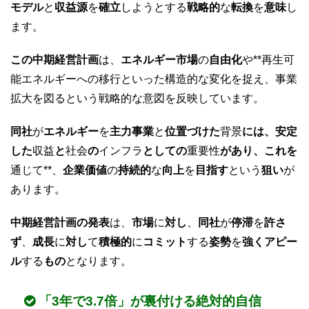
モデル
と
収益源
を
確立
しようとする
戦略的
な
転換
を
意味
し
ます。
この中期経営計画
は、
エネルギー市場
の
自由化
や**再生可
能エネルギーへの移行といった構造的な変化を捉え、事業
拡大を図るという戦略的な意図を反映しています。
同社
が
エネルギー
を
主力事業
と
位置づけた
背景
には、安定
した
収益
と
社会
の
インフラ
としての
重要性
があり、これを
通じて**、
企業価値
の
持続的
な
向上
を
目指す
という
狙い
が
あります。
中期経営計画の発表
は、
市場
に
対し
、
同社
が
停滞
を
許さ
ず
、
成長
に
対し
て
積極的
に
コミット
する
姿勢
を
強くアピー
ル
する
もの
となります。
「3年で3.7倍」が裏付ける絶対的自信