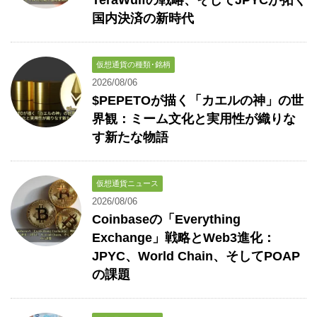
TeraWulfの戦略、そしてJPYCが拓く
国内決済の新時代
仮想通貨の種類･銘柄
2026/08/06
$PEPETOが描く「カエルの神」の世
界観：ミーム文化と実用性が織りな
す新たな物語
仮想通貨ニュース
2026/08/06
Coinbaseの「Everything
Exchange」戦略とWeb3進化：
JPYC、World Chain、そしてPOAP
の課題