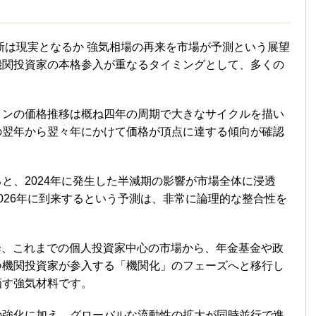
更新は現実となるか 強気相場の再来を市場が予測という展望
機関投資家の本格参入が重なるタイミングとして、多くの
インの価格推移は概ね四年の周期で大きなサイクルを描い
の翌年から翌々年にかけて価格が頂点に達する傾向が確認
と、2024年に発生した半減期の影響が市場全体に浸透
026年に到来するという予測は、非常に論理的な整合性を
降、これまでの個人投資家中心の市場から、年金基金や政
つ機関投資家が参入する「機関化」のフェーズへと移行し
画す強気材料です。
の強化に加え、グローバルな流動性の拡大が同時並行で進