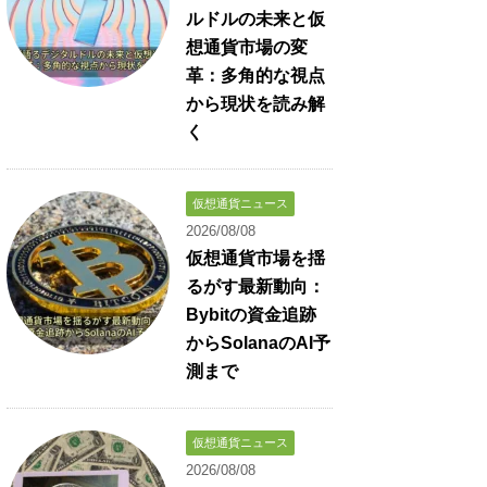
ルドルの未来と仮
想通貨市場の変
革：多角的な視点
から現状を読み解
く
仮想通貨ニュース
2026/08/08
仮想通貨市場を揺
るがす最新動向：
Bybitの資金追跡
からSolanaのAI予
測まで
仮想通貨ニュース
2026/08/08