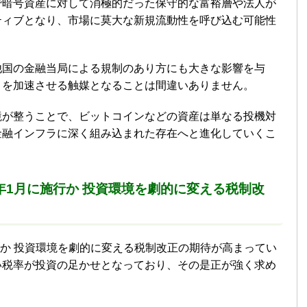
で暗号資産に対して消極的だった保守的な富裕層や法人が
ティブとなり、市場に莫大な新規流動性を呼び込む可能性
他国の金融当局による規制のあり方にも大きな影響を与
」を加速させる触媒となることは間違いありません。
境が整うことで、ビットコインなどの資産は単なる投機対
金融インフラに深く組み込まれた存在へと進化していくこ
8年1月に施行か 投資環境を劇的に変える税制改
行か 投資環境を劇的に変える税制改正の期待が高まってい
い税率が投資の足かせとなっており、その是正が強く求め