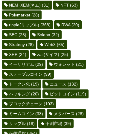
NEM･XEM(ネム)
(31)
NFT
(63)
Polymarket
(28)
ripple(リップル)
(368)
RWA
(20)
SEC
(25)
Solana
(32)
Strategy
(28)
Web3
(65)
XRP
(24)
zaif(ザイフ)
(25)
イーサリアム
(29)
ウォレット
(21)
ステーブルコイン
(99)
トークン化
(19)
ニュース
(132)
ハッキング
(20)
ビットコイン
(119)
ブロックチェーン
(103)
ミームコイン
(33)
メタバース
(28)
リップル
(18)
予測市場
(39)
仮想通貨
(854)