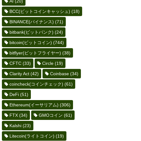
AI
(20)
BCC(ビットコインキャッシュ)
(18)
BINANCE(バイナンス)
(71)
bitbank(ビットバンク)
(24)
bitcoin(ビットコイン)
(744)
bitflyer(ビットフライヤー)
(38)
CFTC
(33)
Circle
(19)
Clarity Act
(42)
Coinbase
(34)
coincheck(コインチェック)
(61)
DeFi
(51)
Ethereum(イーサリアム)
(306)
FTX
(34)
GMOコイン
(61)
Kalshi
(23)
Litecoin(ライトコイン)
(19)