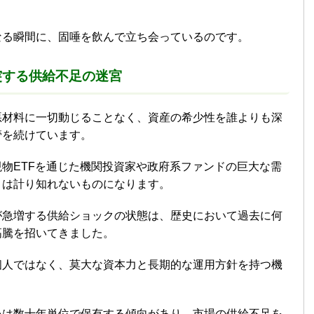
なる瞬間に、固唾を飲んで立ち会っているのです。
突する供給不足の迷宮
悪材料に一切動じることなく、資産の希少性を誰よりも深
管を続けています。
物ETFを通じた機関投資家や政府系ファンドの巨大な需
トは計り知れないものになります。
が急増する供給ショックの状態は、歴史において過去に何
高騰を招いてきました。
個人ではなく、莫大な資本力と長期的な運用方針を持つ機
いは数十年単位で保有する傾向があり、市場の供給不足を