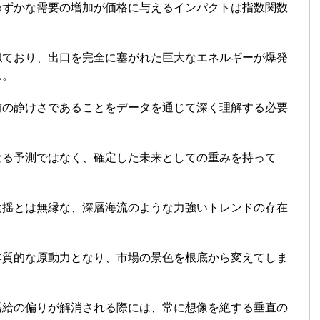
わずかな需要の増加が価格に与えるインパクトは指数関数
似ており、出口を完全に塞がれた巨大なエネルギーが爆発
ん。
前の静けさであることをデータを通じて深く理解する必要
なる予測ではなく、確定した未来としての重みを持って
動揺とは無縁な、深層海流のような力強いトレンドの存在
本質的な原動力となり、市場の景色を根底から変えてしま
需給の偏りが解消される際には、常に想像を絶する垂直の