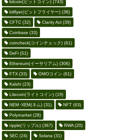
bitcoin(ビットコイン)
(743)
bitflyer(ビットフライヤー)
(38)
CFTC
(32)
Clarity Act
(39)
Coinbase
(33)
coincheck(コインチェック)
(61)
DeFi
(51)
Ethereum(イーサリアム)
(306)
FTX
(33)
GMOコイン
(61)
Kalshi
(23)
Litecoin(ライトコイン)
(19)
NEM･XEM(ネム)
(31)
NFT
(63)
Polymarket
(28)
ripple(リップル)
(367)
RWA
(20)
SEC
(24)
Solana
(31)