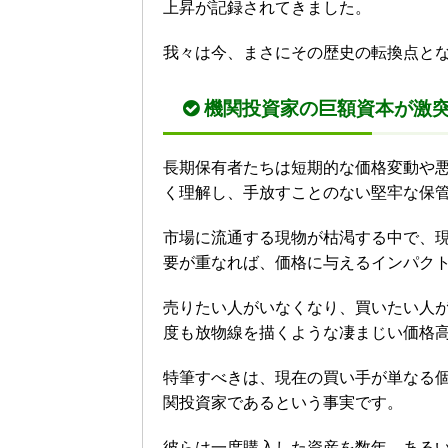
上昇が記録されてきました。
我々は今、まさにその歴史の転換点と
機関投資家の巨額資本が激
長期保有者たちは短期的な価格変動や
く理解し、手放すことのない堅牢な保
市場に流通する現物が枯渇する中で、現
要が重なれば、価格に与えるインパク
売りたい人がいなくなり、買いたい人
度も放物線を描くような凄まじい価格
特筆すべきは、現在の買い手が単なる
関投資家であるという事実です。
彼らは一度購入した資産を数年、ある