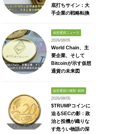
底打ちサイン：大
手企業の戦略転換
仮想通貨ニュース
2026/08/05
World Chain、主
要企業、そして
Bitcoinが示す仮想
通貨の未来図
仮想通貨の種類･銘柄
2026/08/05
$TRUMPコインに
迫るSECの影：政
治と投機が織りな
す危うい物語の深