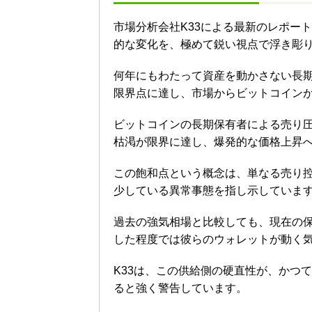
市場分析会社K33による最新のレポー
的な変化を、極めて鋭い視点で浮き彫
何年にもわたって資産を動かさない長
限界点に達し、市場からビットコイン
ビットコインの長期保有者による売り圧
枯渇が限界に達し、爆発的な価格上昇
この飽和点という概念は、単なる売り
少している異常事態を指し示していま
過去の強気相場と比較しても、現在の
した程度では彼らのウォレットが動く
K33は、この供給側の硬直性が、かつ
ると強く警告しています。