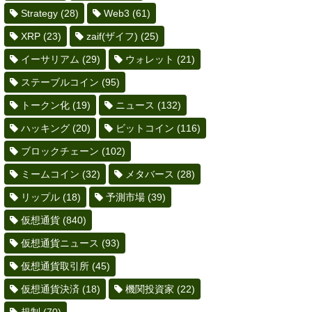
Strategy
(28)
Web3
(61)
XRP
(23)
zaif(ザイフ)
(25)
イーサリアム
(29)
ウォレット
(21)
ステーブルコイン
(95)
トークン化
(19)
ニュース
(132)
ハッキング
(20)
ビットコイン
(116)
ブロックチェーン
(102)
ミームコイン
(32)
メタバース
(28)
リップル
(18)
予測市場
(39)
仮想通貨
(840)
仮想通貨ニュース
(93)
仮想通貨取引所
(45)
仮想通貨決済
(18)
機関投資家
(22)