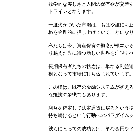
数学的な美しさと人間の保有欲が交差
トラインとなります。
一度火がついた市場は、もはや誰にも
格を物理的に押し上げていくことにな
私たちは今、資産保有の概念が根本か
り越えた先に待つ新しい世界を注視す
長期保有者たちの執念は、単なる利益
楔となって市場に打ち込まれています
この楔は、既存の金融システムが抱え
な抵抗の象徴でもあります。
利益を確定して法定通貨に戻るという
持ち続けるという行動へのパラダイム
彼らにとっての成功とは、単なる円や