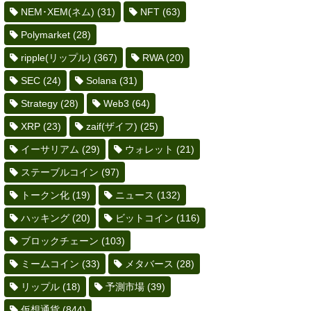
NEM･XEM(ネム)
(31)
NFT
(63)
Polymarket
(28)
ripple(リップル)
(367)
RWA
(20)
SEC
(24)
Solana
(31)
Strategy
(28)
Web3
(64)
XRP
(23)
zaif(ザイフ)
(25)
イーサリアム
(29)
ウォレット
(21)
ステーブルコイン
(97)
トークン化
(19)
ニュース
(132)
ハッキング
(20)
ビットコイン
(116)
ブロックチェーン
(103)
ミームコイン
(33)
メタバース
(28)
リップル
(18)
予測市場
(39)
仮想通貨
(844)