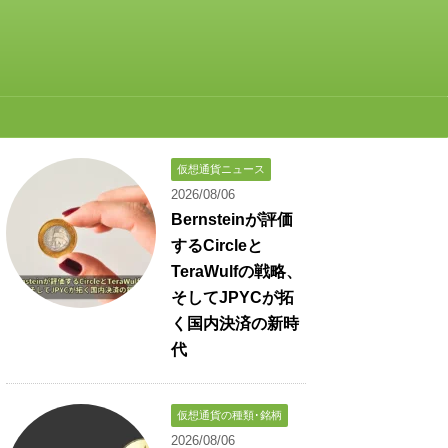
仮想通貨ニュース
2026/08/06
Bernsteinが評価
するCircleと
TeraWulfの戦略、
そしてJPYCが拓
く国内決済の新時
代
仮想通貨の種類･銘柄
2026/08/06