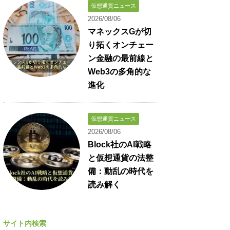
仮想通貨ニュース
2026/08/06
マネックスGが切
り拓くオンチェー
ン金融の最前線と
Web3の多角的な
進化
仮想通貨ニュース
2026/08/06
Block社のAI戦略
と仮想通貨の法整
備：動乱の時代を
読み解く
サイト内検索