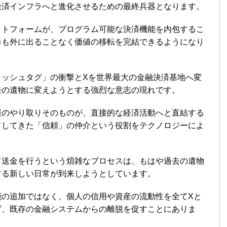
決済インフラへと進化させるための最終兵器となります。
ットフォームが、プログラム可能な決済機能を内包するこ
歩も外に出ることなく価値の移転を完結できるようになり
ャッシュタグ」の衝撃とXを世界最大の金融決済基地へ変
去の遺物に変えようとする強烈な意志の現れです。
報のやり取りそのものが、直接的な経済活動へと直結する
占してきた「信頼」の仲介という役割をテクノロジーによ
て送金を行うという煩雑なプロセスは、もはや過去の遺物
する新しい日常が到来しようとしています。
能の追加ではなく、個人の信用や資産の流動性を全てXと
げ、既存の金融システムからの離脱を促すことにありま