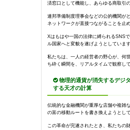
済窓口として機能し、あらゆる商取引
連邦準備制度理事会などの公的機関が
ネットワークが直接つながることを止
Xはもはや一国の法律に縛られるSNS
ル国家へと変貌を遂げようとしていま
私たちは、一人の経営者の野心が、何
ち砕く瞬間を、リアルタイムで観察し
物理的通貨が消失するデジ
する天才の計算
伝統的な金融機関が重厚な店舗や複雑
の富の移動ルートを書き換えようとし
この革命が完遂されたとき、私たちの