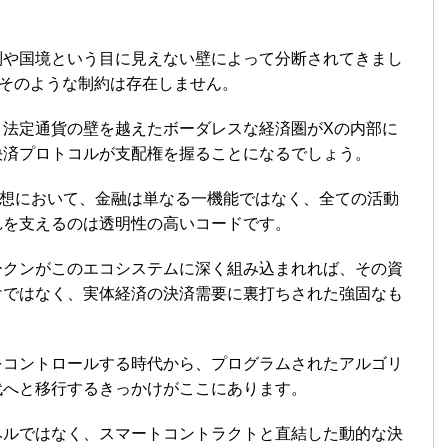
制や国境という目に見えない壁によって分断されてきまし
はそのような制約は存在しません。
、法定通貨の壁を越えたボーダレスな経済圏がXの内部に
決済プロトコルが支配権を握ることになるでしょう。
App」構想において、金融は単なる一機能ではなく、全ての活動
れを支えるのは透明性の高いコードです。
ークンがこのエコシステムに深く組み込まれれば、その資
けではなく、実体経済の決済需要に裏打ちされた強固なも
をコントロールする時代から、プログラムされたアルゴリ
代へと移行するきっかけがここにあります。
ベルではなく、スマートコントラクトと直結した動的な決