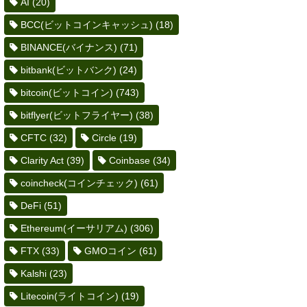
AI
(20)
BCC(ビットコインキャッシュ)
(18)
BINANCE(バイナンス)
(71)
bitbank(ビットバンク)
(24)
bitcoin(ビットコイン)
(743)
bitflyer(ビットフライヤー)
(38)
CFTC
(32)
Circle
(19)
Clarity Act
(39)
Coinbase
(34)
coincheck(コインチェック)
(61)
DeFi
(51)
Ethereum(イーサリアム)
(306)
FTX
(33)
GMOコイン
(61)
Kalshi
(23)
Litecoin(ライトコイン)
(19)