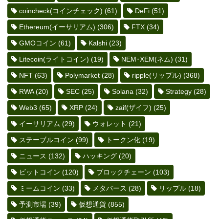
coincheck(コインチェック)
(61)
DeFi
(51)
Ethereum(イーサリアム)
(306)
FTX
(34)
GMOコイン
(61)
Kalshi
(23)
Litecoin(ライトコイン)
(19)
NEM･XEM(ネム)
(31)
NFT
(63)
Polymarket
(28)
ripple(リップル)
(368)
RWA
(20)
SEC
(25)
Solana
(32)
Strategy
(28)
Web3
(65)
XRP
(24)
zaif(ザイフ)
(25)
イーサリアム
(29)
ウォレット
(21)
ステーブルコイン
(99)
トークン化
(19)
ニュース
(132)
ハッキング
(20)
ビットコイン
(120)
ブロックチェーン
(103)
ミームコイン
(33)
メタバース
(28)
リップル
(18)
予測市場
(39)
仮想通貨
(855)