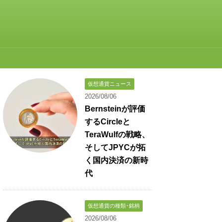
仮想通貨ニュース
2026/08/06
Bernsteinが評価
するCircleと
TeraWulfの戦略、
そしてJPYCが拓
く国内決済の新時
代
仮想通貨の種類･銘柄
2026/08/06