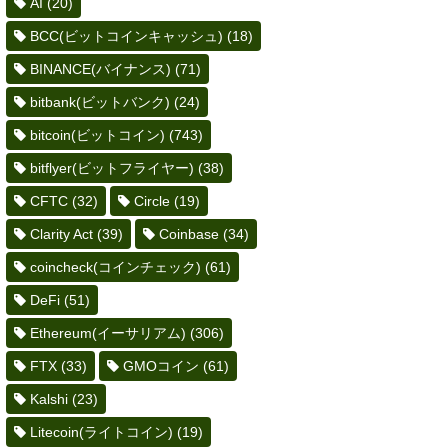
AI
(20)
BCC(ビットコインキャッシュ)
(18)
BINANCE(バイナンス)
(71)
bitbank(ビットバンク)
(24)
bitcoin(ビットコイン)
(743)
bitflyer(ビットフライヤー)
(38)
CFTC
(32)
Circle
(19)
Clarity Act
(39)
Coinbase
(34)
coincheck(コインチェック)
(61)
DeFi
(51)
Ethereum(イーサリアム)
(306)
FTX
(33)
GMOコイン
(61)
Kalshi
(23)
Litecoin(ライトコイン)
(19)