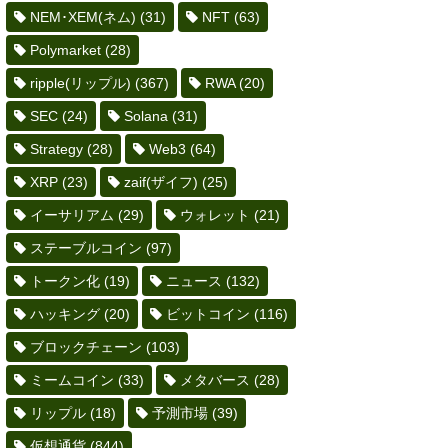
NEM･XEM(ネム)
(31)
NFT
(63)
Polymarket
(28)
ripple(リップル)
(367)
RWA
(20)
SEC
(24)
Solana
(31)
Strategy
(28)
Web3
(64)
XRP
(23)
zaif(ザイフ)
(25)
イーサリアム
(29)
ウォレット
(21)
ステーブルコイン
(97)
トークン化
(19)
ニュース
(132)
ハッキング
(20)
ビットコイン
(116)
ブロックチェーン
(103)
ミームコイン
(33)
メタバース
(28)
リップル
(18)
予測市場
(39)
仮想通貨
(844)