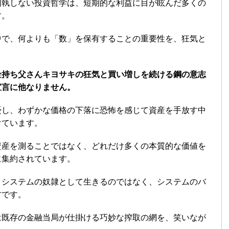
固執しない投資哲学は、短期的な利益に目が眩んだ多くの
す。
中で、何よりも「数」を保有することの重要性を、狂気と
金持ち父さんキヨサキの狂気と買い増しを続ける鋼の意志
宣言に他なりません。
憂し、わずかな価格の下落に恐怖を感じて資産を手放す中
けています。
資産を測ることではなく、どれだけ多くの本質的な価値を
に集約されています。
、システムの奴隷として生きるのではなく、システムのバ
方です。
は既存の金融当局が仕掛ける巧妙な搾取の網を、笑いなが