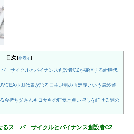
目次
[
非表示
]
ーパーサイクルとバイナンス創設者CZが確信する新時代
JVCEA小田代表が語る自主規制の再定義という最終警
る金持ち父さんキヨサキの狂気と買い増しを続ける鋼の
させるスーパーサイクルとバイナンス創設者CZ