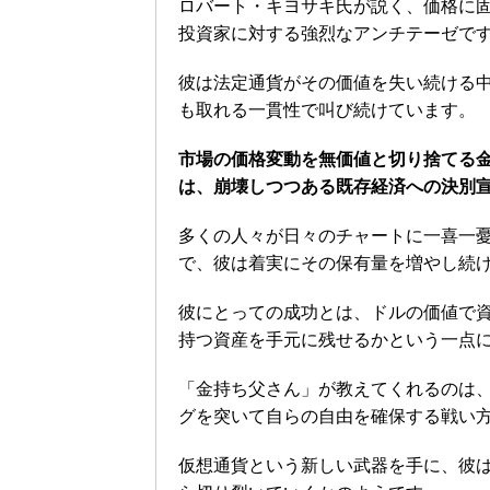
ロバート・キヨサキ氏が説く、価格に
投資家に対する強烈なアンチテーゼで
彼は法定通貨がその価値を失い続ける
も取れる一貫性で叫び続けています。
市場の価格変動を無価値と切り捨てる
は、崩壊しつつある既存経済への決別
多くの人々が日々のチャートに一喜一
で、彼は着実にその保有量を増やし続
彼にとっての成功とは、ドルの価値で
持つ資産を手元に残せるかという一点
「金持ち父さん」が教えてくれるのは
グを突いて自らの自由を確保する戦い
仮想通貨という新しい武器を手に、彼