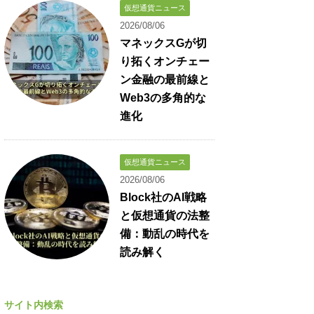
仮想通貨ニュース
2026/08/06
マネックスGが切
り拓くオンチェー
ン金融の最前線と
Web3の多角的な
進化
仮想通貨ニュース
2026/08/06
Block社のAI戦略
と仮想通貨の法整
備：動乱の時代を
読み解く
サイト内検索