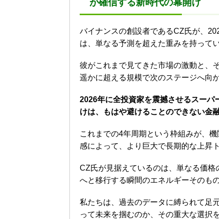
が確信する新時代の幕開け
バイナンスの創設者であるCZ氏が、2
は、単なる予測を超えた重みを持って
彼がこれまで見てきた市場の激動と、
遥かに超える規模で次のステージへ向
2026年に全投資家を震撼させるスー
けは、もはや避けることのできない金
これまでの4年周期という枠組みが、
感によって、より巨大で長期的な上昇
CZ氏が見据えているのは、単なる価格
へと移行する瞬間のエネルギーそのも
私たちは、過去のデータに縛られて足
って未来を掴むのか、その重大な選択