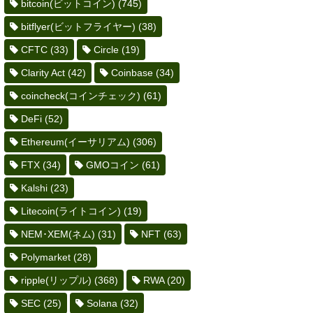
bitcoin(ビットコイン)
(745)
bitflyer(ビットフライヤー)
(38)
CFTC
(33)
Circle
(19)
Clarity Act
(42)
Coinbase
(34)
coincheck(コインチェック)
(61)
DeFi
(52)
Ethereum(イーサリアム)
(306)
FTX
(34)
GMOコイン
(61)
Kalshi
(23)
Litecoin(ライトコイン)
(19)
NEM･XEM(ネム)
(31)
NFT
(63)
Polymarket
(28)
ripple(リップル)
(368)
RWA
(20)
SEC
(25)
Solana
(32)