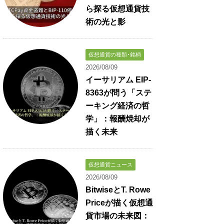
ら探る仮想通貨技
術の光と影
仮想通貨の種類･銘柄
2026/08/09
イーサリアム EIP-
8363が問う「ステ
ーキング経済の哲
学」：報酬焼却が
描く未来
仮想通貨ニュース
2026/08/09
BitwiseとT. Rowe
Priceが描く仮想通
貨市場の未来図：