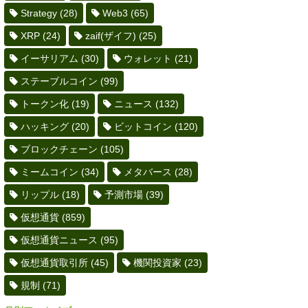
Strategy
(28)
Web3
(65)
XRP
(24)
zaif(ザイフ)
(25)
イーサリアム
(30)
ウォレット
(21)
ステーブルコイン
(99)
トークン化
(19)
ニュース
(132)
ハッキング
(20)
ビットコイン
(120)
ブロックチェーン
(105)
ミームコイン
(34)
メタバース
(28)
リップル
(18)
予測市場
(39)
仮想通貨
(859)
仮想通貨ニュース
(95)
仮想通貨取引所
(45)
機関投資家
(23)
規制
(71)