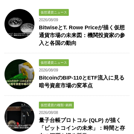
仮想通貨ニュース
2026/08/09
BitwiseとT. Rowe Priceが描く仮想
通貨市場の未来図：機関投資家の参
入と各国の動向
仮想通貨ニュース
2026/08/09
BitcoinのBIP-110とETF流入に見る
暗号資産市場の変革点
仮想通貨の種類･銘柄
2026/08/08
量子台帳プロトコル (QLP) が描く
「ビットコインの未来」：時間と存