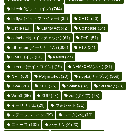
bitcoin(ビットコイン)
(744)
bitflyer(ビットフライヤー)
(38)
CFTC
(33)
Circle
(19)
Clarity Act
(42)
Coinbase
(34)
coincheck(コインチェック)
(61)
DeFi
(51)
Ethereum(イーサリアム)
(306)
FTX
(34)
GMOコイン
(61)
Kalshi
(23)
Litecoin(ライトコイン)
(19)
NEM･XEM(ネム)
(31)
NFT
(63)
Polymarket
(28)
ripple(リップル)
(368)
RWA
(20)
SEC
(25)
Solana
(32)
Strategy
(28)
Web3
(65)
XRP
(24)
zaif(ザイフ)
(25)
イーサリアム
(29)
ウォレット
(21)
ステーブルコイン
(99)
トークン化
(19)
ニュース
(132)
ハッキング
(20)