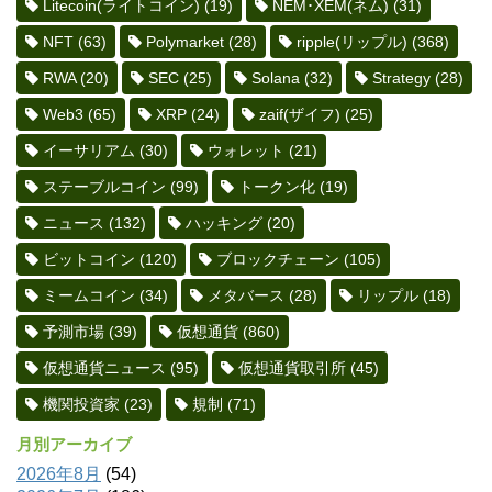
Litecoin(ライトコイン)
(19)
NEM･XEM(ネム)
(31)
NFT
(63)
Polymarket
(28)
ripple(リップル)
(368)
RWA
(20)
SEC
(25)
Solana
(32)
Strategy
(28)
Web3
(65)
XRP
(24)
zaif(ザイフ)
(25)
イーサリアム
(30)
ウォレット
(21)
ステーブルコイン
(99)
トークン化
(19)
ニュース
(132)
ハッキング
(20)
ビットコイン
(120)
ブロックチェーン
(105)
ミームコイン
(34)
メタバース
(28)
リップル
(18)
予測市場
(39)
仮想通貨
(860)
仮想通貨ニュース
(95)
仮想通貨取引所
(45)
機関投資家
(23)
規制
(71)
月別アーカイブ
2026年8月
(54)