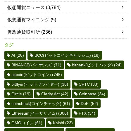
仮想通貨ニュース
(3,784)
仮想通貨マイニング
(5)
仮想通貨取引所
(236)
タグ
AI
(20)
BCC(ビットコインキャッシュ)
(18)
BINANCE(バイナンス)
(71)
bitbank(ビットバンク)
(24)
bitcoin(ビットコイン)
(745)
bitflyer(ビットフライヤー)
(38)
CFTC
(33)
Circle
(19)
Clarity Act
(42)
Coinbase
(34)
coincheck(コインチェック)
(61)
DeFi
(52)
Ethereum(イーサリアム)
(306)
FTX
(34)
GMOコイン
(61)
Kalshi
(23)