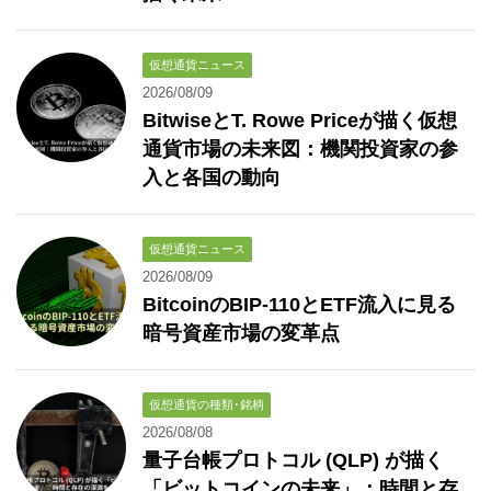
仮想通貨ニュース
2026/08/09
BitwiseとT. Rowe Priceが描く仮想
通貨市場の未来図：機関投資家の参
入と各国の動向
仮想通貨ニュース
2026/08/09
BitcoinのBIP-110とETF流入に見る
暗号資産市場の変革点
仮想通貨の種類･銘柄
2026/08/08
量子台帳プロトコル (QLP) が描く
「ビットコインの未来」：時間と存