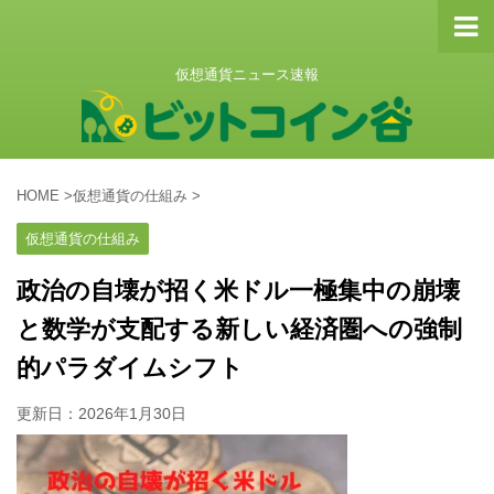
仮想通貨ニュース速報
HOME
>
仮想通貨の仕組み
>
仮想通貨の仕組み
政治の自壊が招く米ドル一極集中の崩壊
と数学が支配する新しい経済圏への強制
的パラダイムシフト
更新日：
2026年1月30日