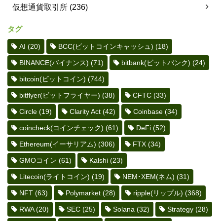
仮想通貨取引所
(236)
タグ
AI
(20)
BCC(ビットコインキャッシュ)
(18)
BINANCE(バイナンス)
(71)
bitbank(ビットバンク)
(24)
bitcoin(ビットコイン)
(744)
bitflyer(ビットフライヤー)
(38)
CFTC
(33)
Circle
(19)
Clarity Act
(42)
Coinbase
(34)
coincheck(コインチェック)
(61)
DeFi
(52)
Ethereum(イーサリアム)
(306)
FTX
(34)
GMOコイン
(61)
Kalshi
(23)
Litecoin(ライトコイン)
(19)
NEM･XEM(ネム)
(31)
NFT
(63)
Polymarket
(28)
ripple(リップル)
(368)
RWA
(20)
SEC
(25)
Solana
(32)
Strategy
(28)