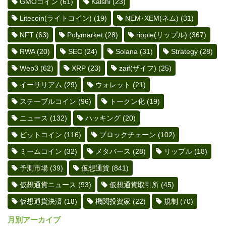
GMOコイン
(61)
Kalshi
(23)
Litecoin(ライトコイン)
(19)
NEM･XEM(ネム)
(31)
NFT
(63)
Polymarket
(28)
ripple(リップル)
(367)
RWA
(20)
SEC
(24)
Solana
(31)
Strategy
(28)
Web3
(62)
XRP
(23)
zaif(ザイフ)
(25)
イーサリアム
(29)
ウォレット
(21)
ステーブルコイン
(96)
トークン化
(19)
ニュース
(132)
ハッキング
(20)
ビットコイン
(116)
ブロックチェーン
(102)
ミームコイン
(32)
メタバース
(28)
リップル
(18)
予測市場
(39)
仮想通貨
(841)
仮想通貨ニュース
(93)
仮想通貨取引所
(45)
仮想通貨決済
(18)
機関投資家
(22)
規制
(70)
月別アーカイブ