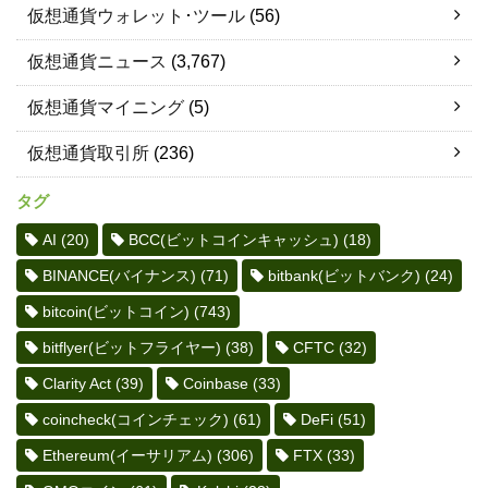
仮想通貨ウォレット･ツール
(56)
仮想通貨ニュース
(3,767)
仮想通貨マイニング
(5)
仮想通貨取引所
(236)
タグ
AI
(20)
BCC(ビットコインキャッシュ)
(18)
BINANCE(バイナンス)
(71)
bitbank(ビットバンク)
(24)
bitcoin(ビットコイン)
(743)
bitflyer(ビットフライヤー)
(38)
CFTC
(32)
Clarity Act
(39)
Coinbase
(33)
coincheck(コインチェック)
(61)
DeFi
(51)
Ethereum(イーサリアム)
(306)
FTX
(33)