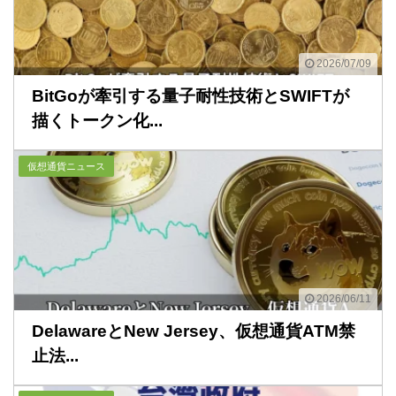
2026/07/09
BitGoが牽引する量子耐性技術とSWIFTが
描くトークン化...
仮想通貨ニュース
2026/06/11
DelawareとNew Jersey、仮想通貨ATM禁
止法...