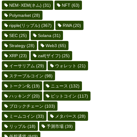
NEM･XEM(ネム)
(31)
NFT
(63)
Polymarket
(28)
ripple(リップル)
(367)
RWA
(20)
SEC
(25)
Solana
(31)
Strategy
(28)
Web3
(65)
XRP
(23)
zaif(ザイフ)
(25)
イーサリアム
(29)
ウォレット
(21)
ステーブルコイン
(98)
トークン化
(19)
ニュース
(132)
ハッキング
(20)
ビットコイン
(117)
ブロックチェーン
(103)
ミームコイン
(33)
メタバース
(28)
リップル
(18)
予測市場
(39)
仮想通貨
(849)