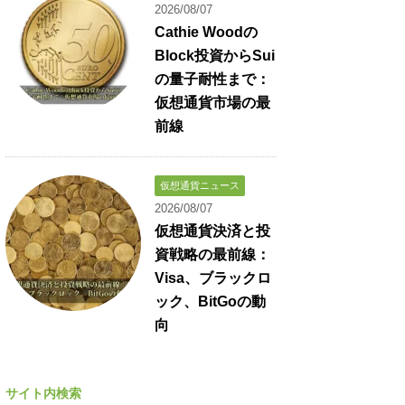
2026/08/07
Cathie Woodの
Block投資からSui
の量子耐性まで：
仮想通貨市場の最
前線
仮想通貨ニュース
2026/08/07
仮想通貨決済と投
資戦略の最前線：
Visa、ブラックロ
ック、BitGoの動
向
サイト内検索