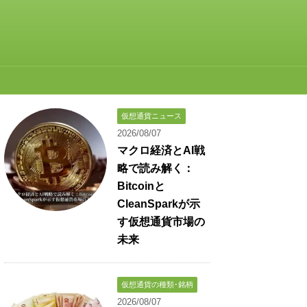
仮想通貨ニュース
2026/08/07
マクロ経済とAI戦
略で読み解く：
Bitcoinと
CleanSparkが示
す仮想通貨市場の
未来
仮想通貨の種類･銘柄
2026/08/07