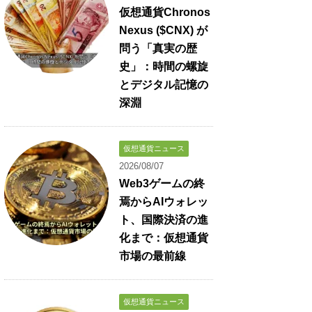
仮想通貨Chronos
Nexus ($CNX) が
問う「真実の歴
史」：時間の螺旋
とデジタル記憶の
深淵
仮想通貨ニュース
2026/08/07
Web3ゲームの終
焉からAIウォレッ
ト、国際決済の進
化まで：仮想通貨
市場の最前線
仮想通貨ニュース