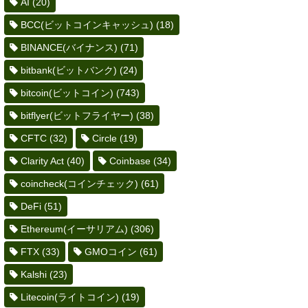
AI
(20)
BCC(ビットコインキャッシュ)
(18)
BINANCE(バイナンス)
(71)
bitbank(ビットバンク)
(24)
bitcoin(ビットコイン)
(743)
bitflyer(ビットフライヤー)
(38)
CFTC
(32)
Circle
(19)
Clarity Act
(40)
Coinbase
(34)
coincheck(コインチェック)
(61)
DeFi
(51)
Ethereum(イーサリアム)
(306)
FTX
(33)
GMOコイン
(61)
Kalshi
(23)
Litecoin(ライトコイン)
(19)