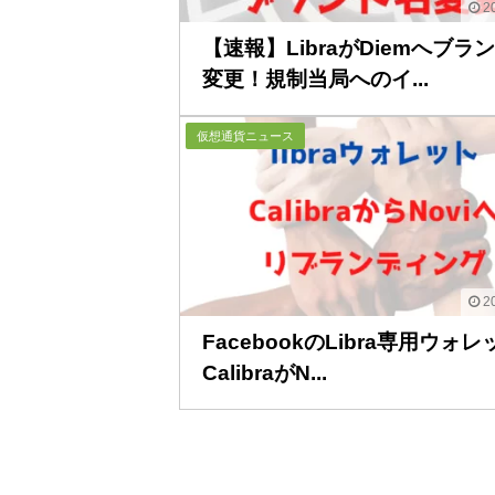
20
【速報】LibraがDiemへブラ
変更！規制当局へのイ...
仮想通貨ニュース
20
FacebookのLibra専用ウォレ
CalibraがN...