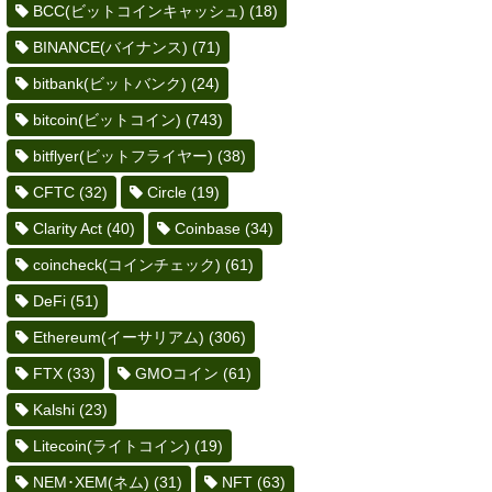
BCC(ビットコインキャッシュ)
(18)
BINANCE(バイナンス)
(71)
bitbank(ビットバンク)
(24)
bitcoin(ビットコイン)
(743)
bitflyer(ビットフライヤー)
(38)
CFTC
(32)
Circle
(19)
Clarity Act
(40)
Coinbase
(34)
coincheck(コインチェック)
(61)
DeFi
(51)
Ethereum(イーサリアム)
(306)
FTX
(33)
GMOコイン
(61)
Kalshi
(23)
Litecoin(ライトコイン)
(19)
NEM･XEM(ネム)
(31)
NFT
(63)