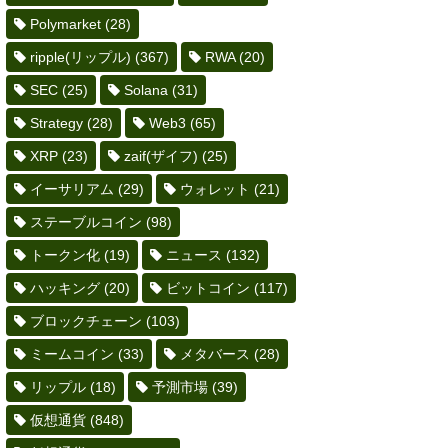
Polymarket
(28)
ripple(リップル)
(367)
RWA
(20)
SEC
(25)
Solana
(31)
Strategy
(28)
Web3
(65)
XRP
(23)
zaif(ザイフ)
(25)
イーサリアム
(29)
ウォレット
(21)
ステーブルコイン
(98)
トークン化
(19)
ニュース
(132)
ハッキング
(20)
ビットコイン
(117)
ブロックチェーン
(103)
ミームコイン
(33)
メタバース
(28)
リップル
(18)
予測市場
(39)
仮想通貨
(848)