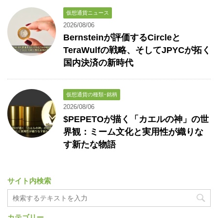
仮想通貨ニュース
2026/08/06
Bernsteinが評価するCircleと
TeraWulfの戦略、そしてJPYCが拓く
国内決済の新時代
仮想通貨の種類･銘柄
2026/08/06
$PEPETOが描く「カエルの神」の世
界観：ミーム文化と実用性が織りな
す新たな物語
サイト内検索
カテゴリー