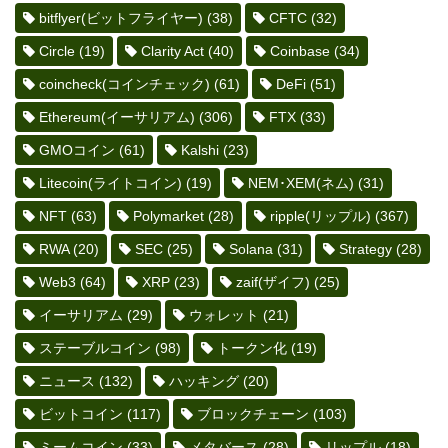
bitflyer(ビットフライヤー)
(38)
CFTC
(32)
Circle
(19)
Clarity Act
(40)
Coinbase
(34)
coincheck(コインチェック)
(61)
DeFi
(51)
Ethereum(イーサリアム)
(306)
FTX
(33)
GMOコイン
(61)
Kalshi
(23)
Litecoin(ライトコイン)
(19)
NEM･XEM(ネム)
(31)
NFT
(63)
Polymarket
(28)
ripple(リップル)
(367)
RWA
(20)
SEC
(25)
Solana
(31)
Strategy
(28)
Web3
(64)
XRP
(23)
zaif(ザイフ)
(25)
イーサリアム
(29)
ウォレット
(21)
ステーブルコイン
(98)
トークン化
(19)
ニュース
(132)
ハッキング
(20)
ビットコイン
(117)
ブロックチェーン
(103)
ミームコイン
(33)
メタバース
(28)
リップル
(18)