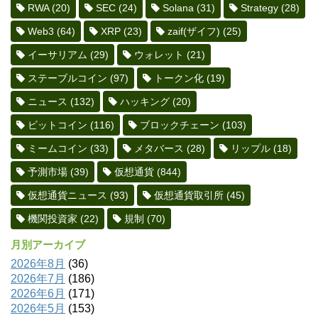
RWA
(20)
SEC
(24)
Solana
(31)
Strategy
(28)
Web3
(64)
XRP
(23)
zaif(ザイフ)
(25)
イーサリアム
(29)
ウォレット
(21)
ステーブルコイン
(97)
トークン化
(19)
ニュース
(132)
ハッキング
(20)
ビットコイン
(116)
ブロックチェーン
(103)
ミームコイン
(33)
メタバース
(28)
リップル
(18)
予測市場
(39)
仮想通貨
(844)
仮想通貨ニュース
(93)
仮想通貨取引所
(45)
機関投資家
(22)
規制
(70)
月別アーカイブ
2026年8月
(36)
2026年7月
(186)
2026年6月
(171)
2026年5月
(153)