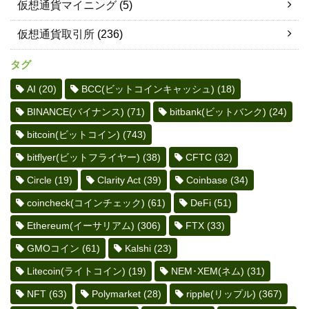
仮想通貨マイニング
(5)
仮想通貨取引所
(236)
タグ
AI
(20)
BCC(ビットコインキャッシュ)
(18)
BINANCE(バイナンス)
(71)
bitbank(ビットバンク)
(24)
bitcoin(ビットコイン)
(743)
bitflyer(ビットフライヤー)
(38)
CFTC
(32)
Circle
(19)
Clarity Act
(39)
Coinbase
(34)
coincheck(コインチェック)
(61)
DeFi
(51)
Ethereum(イーサリアム)
(306)
FTX
(33)
GMOコイン
(61)
Kalshi
(23)
Litecoin(ライトコイン)
(19)
NEM･XEM(ネム)
(31)
NFT
(63)
Polymarket
(28)
ripple(リップル)
(367)