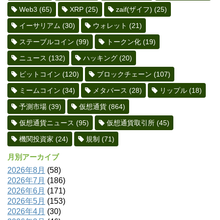
Web3
(65)
XRP
(25)
zaif(ザイフ)
(25)
イーサリアム
(30)
ウォレット
(21)
ステーブルコイン
(99)
トークン化
(19)
ニュース
(132)
ハッキング
(20)
ビットコイン
(120)
ブロックチェーン
(107)
ミームコイン
(34)
メタバース
(28)
リップル
(18)
予測市場
(39)
仮想通貨
(864)
仮想通貨ニュース
(95)
仮想通貨取引所
(45)
機関投資家
(24)
規制
(71)
月別アーカイブ
2026年8月
(58)
2026年7月
(186)
2026年6月
(171)
2026年5月
(153)
2026年4月
(30)