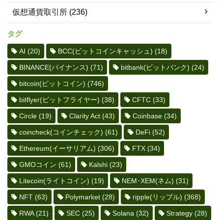
仮想通貨取引所
(236)
タグ
AI
(20)
BCC(ビットコインキャッシュ)
(18)
BINANCE(バイナンス)
(71)
bitbank(ビットバンク)
(24)
bitcoin(ビットコイン)
(746)
bitflyer(ビットフライヤー)
(38)
CFTC
(33)
Circle
(19)
Clarity Act
(43)
Coinbase
(34)
coincheck(コインチェック)
(61)
DeFi
(52)
Ethereum(イーサリアム)
(306)
FTX
(34)
GMOコイン
(61)
Kalshi
(23)
Litecoin(ライトコイン)
(19)
NEM･XEM(ネム)
(31)
NFT
(63)
Polymarket
(28)
ripple(リップル)
(368)
RWA
(21)
SEC
(25)
Solana
(32)
Strategy
(28)