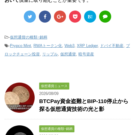
おいて
慎重に取り組むことが重要です。
B!
-
仮想通貨の種類･銘柄
-
Prypco Mint
,
RWAトークン化
,
Web3
,
XRP Ledger
,
ドバイ不動産
,
ブ
ロックチェーン投資
,
リップル
,
仮想通貨
,
暗号資産
仮想通貨ニュース
2026/08/09
BTCPay資金盗難とBIP-110停止から
探る仮想通貨技術の光と影
仮想通貨の種類･銘柄