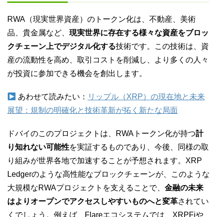
RWA（現実世界資産）のトークン化は、不動産、美術
品、貴金属など、
現実世界に存在する様々な資産をブロッ
クチェーン上でデジタル化する
技術です。この技術は、資
産の流動性を高め、取引コストを削減し、より多くの人々
が投資に参加できる機会を創出します。
あわせて読みたい：
リップル（XRP）の現在地と未来
展望：規制の明確化と技術革新が拓く新たな局面
ドバイのこのプロジェクトは、RWAトークン化が持つ
計
り知れない可能性
を実証するものであり、今後、同様の取
り組みが世界各地で加速することが予想されます。XRP
Ledgerのような高性能なブロックチェーンが、このような
大規模なRWAプロジェクトを支えることで、
金融の未来
はよりオープンでアクセスしやすいものへと変革
されてい
くでしょう。例えば、Flareエコシステムでは、XRPFiや