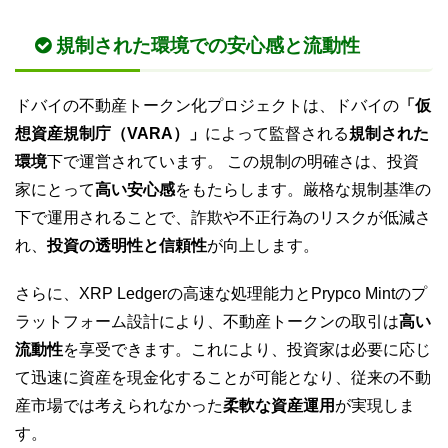
規制された環境での安心感と流動性
ドバイの不動産トークン化プロジェクトは、ドバイの
「仮
想資産規制庁（VARA）」
によって監督される
規制された
環境
下で運営されています。 この規制の明確さは、投資
家にとって
高い安心感
をもたらします。厳格な規制基準の
下で運用されることで、詐欺や不正行為のリスクが低減さ
れ、
投資の透明性と信頼性
が向上します。
さらに、XRP Ledgerの高速な処理能力とPrypco Mintのプ
ラットフォーム設計により、不動産トークンの取引は
高い
流動性
を享受できます。これにより、投資家は必要に応じ
て迅速に資産を現金化することが可能となり、従来の不動
産市場では考えられなかった
柔軟な資産運用
が実現しま
す。