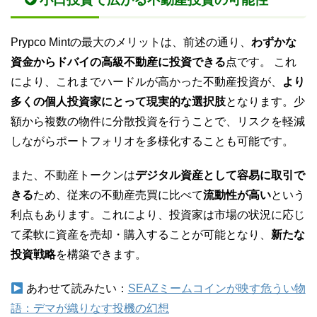
Prypco Mintの最大のメリットは、前述の通り、
わずかな
資金からドバイの高級不動産に投資できる
点です。 これ
により、これまでハードルが高かった不動産投資が、
より
多くの個人投資家にとって現実的な選択肢
となります。少
額から複数の物件に分散投資を行うことで、リスクを軽減
しながらポートフォリオを多様化することも可能です。
また、不動産トークンは
デジタル資産として容易に取引で
きる
ため、従来の不動産売買に比べて
流動性が高い
という
利点もあります。これにより、投資家は市場の状況に応じ
て柔軟に資産を売却・購入することが可能となり、
新たな
投資戦略
を構築できます。
あわせて読みたい：
SEAZミームコインが映す危うい物
語：デマが織りなす投機の幻想