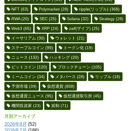
NFT
(63)
Polymarket
(28)
ripple(リップル)
(368)
RWA
(20)
SEC
(25)
Solana
(32)
Strategy
(28)
Web3
(65)
XRP
(24)
zaif(ザイフ)
(25)
イーサリアム
(30)
ウォレット
(21)
ステーブルコイン
(99)
トークン化
(19)
ニュース
(132)
ハッキング
(20)
ビットコイン
(120)
ブロックチェーン
(105)
ミームコイン
(34)
メタバース
(28)
リップル
(18)
予測市場
(39)
仮想通貨
(858)
仮想通貨ニュース
(95)
仮想通貨取引所
(45)
機関投資家
(23)
規制
(71)
月別アーカイブ
2026年8月
(52)
2026年7月
(186)