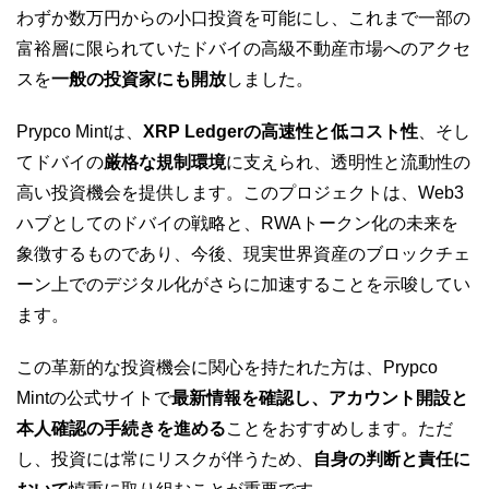
わずか数万円からの小口投資を可能にし、これまで一部の
富裕層に限られていたドバイの高級不動産市場へのアクセ
スを
一般の投資家にも開放
しました。
Prypco Mintは、
XRP Ledgerの高速性と低コスト性
、そし
てドバイの
厳格な規制環境
に支えられ、透明性と流動性の
高い投資機会を提供します。このプロジェクトは、Web3
ハブとしてのドバイの戦略と、RWAトークン化の未来を
象徴するものであり、今後、現実世界資産のブロックチェ
ーン上でのデジタル化がさらに加速することを示唆してい
ます。
この革新的な投資機会に関心を持たれた方は、Prypco
Mintの公式サイトで
最新情報を確認し、アカウント開設と
本人確認の手続きを進める
ことをおすすめします。ただ
し、投資には常にリスクが伴うため、
自身の判断と責任に