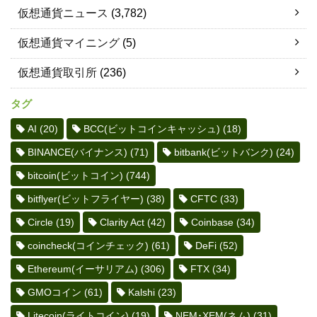
仮想通貨ニュース
(3,782)
仮想通貨マイニング
(5)
仮想通貨取引所
(236)
タグ
AI
(20)
BCC(ビットコインキャッシュ)
(18)
BINANCE(バイナンス)
(71)
bitbank(ビットバンク)
(24)
bitcoin(ビットコイン)
(744)
bitflyer(ビットフライヤー)
(38)
CFTC
(33)
Circle
(19)
Clarity Act
(42)
Coinbase
(34)
coincheck(コインチェック)
(61)
DeFi
(52)
Ethereum(イーサリアム)
(306)
FTX
(34)
GMOコイン
(61)
Kalshi
(23)
Litecoin(ライトコイン)
(19)
NEM･XEM(ネム)
(31)