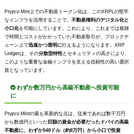
Prypco Mint上での不動産トークン化は、このXRPLの堅牢
なインフラを活用することで、
不動産権利のデジタル化と
小口化
を可能にしています。これにより、これまでは複雑
で時間とコストがかかっていた不動産取引が、ブロックチ
ェーン上で
迅速かつ透明に
行えるようになります。XRP
Ledgerは、その
分散型特性
とセキュリティの高さにより、
このような重要な金融インフラを支える信頼性の高い選択
肢となっています。
わずか数万円から高級不動産へ投資可能
に
Prypco Mintの最も革新的な点は、従来であれば数千万円
から数億円といった
巨額の資金が必要だったドバイの高級
不動産に、わずか540ドル（約8万円）から小口で投資