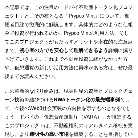
本記事では、この注目の「ドバイ不動産トークン化プロジ
ェクト」と、その核となる「Prypco Mint」について、視
聴者目線で徹底的に解説します。具体的にどのような仕組
みで投資が行われるのか、Prypco Mintの利用方法、そし
てこのプロジェクトがもたらすメリットや潜在的な注意点
まで、
初心者の方でも安心して理解できるよう
詳細に掘り
下げていきます。これまで不動産投資に縁がなかった方
や、仮想通貨の新しい活用方法に興味がある方は、ぜひ最
後までお読みください。
この革新的な取り組みは、現実世界の資産とブロックチェ
ーン技術を結びつける
RWAトークン化の最先端事例
とし
て、今後のWeb3社会実装の方向性を示すものとなるでし
ょう。ドバイの「仮想資産規制庁（VARA）」が推進する
このプロジェクトは、不動産権利のリアルタイム移転を実
現し、より
透明性の高い市場
を構築することを目指してい