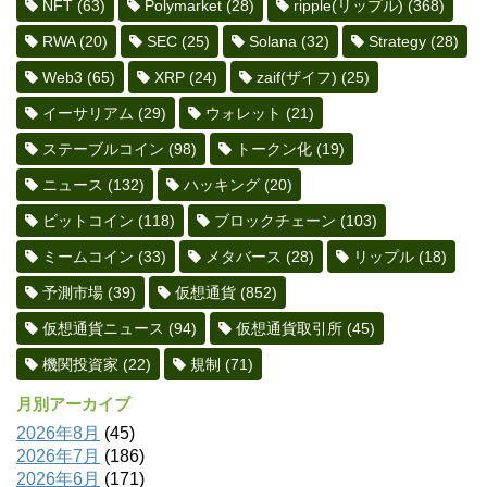
NFT
(63)
Polymarket
(28)
ripple(リップル)
(368)
RWA
(20)
SEC
(25)
Solana
(32)
Strategy
(28)
Web3
(65)
XRP
(24)
zaif(ザイフ)
(25)
イーサリアム
(29)
ウォレット
(21)
ステーブルコイン
(98)
トークン化
(19)
ニュース
(132)
ハッキング
(20)
ビットコイン
(118)
ブロックチェーン
(103)
ミームコイン
(33)
メタバース
(28)
リップル
(18)
予測市場
(39)
仮想通貨
(852)
仮想通貨ニュース
(94)
仮想通貨取引所
(45)
機関投資家
(22)
規制
(71)
月別アーカイブ
2026年8月
(45)
2026年7月
(186)
2026年6月
(171)