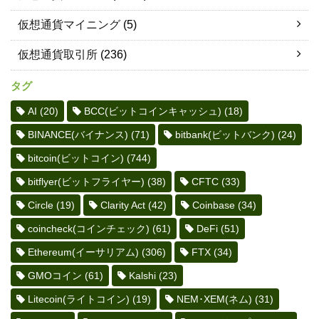
仮想通貨マイニング
(5)
仮想通貨取引所
(236)
タグ
AI
(20)
BCC(ビットコインキャッシュ)
(18)
BINANCE(バイナンス)
(71)
bitbank(ビットバンク)
(24)
bitcoin(ビットコイン)
(744)
bitflyer(ビットフライヤー)
(38)
CFTC
(33)
Circle
(19)
Clarity Act
(42)
Coinbase
(34)
coincheck(コインチェック)
(61)
DeFi
(51)
Ethereum(イーサリアム)
(306)
FTX
(34)
GMOコイン
(61)
Kalshi
(23)
Litecoin(ライトコイン)
(19)
NEM･XEM(ネム)
(31)