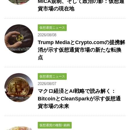
MiCA規制、そして政治の影：仮想通
貨市場の現在地
仮想通貨ニュース
2026/08/08
Trump MediaとCrypto.comの提携解
消が示す仮想通貨市場の新たな転換
点
仮想通貨ニュース
2026/08/07
マクロ経済とAI戦略で読み解く：
BitcoinとCleanSparkが示す仮想通
貨市場の未来
仮想通貨の種類･銘柄