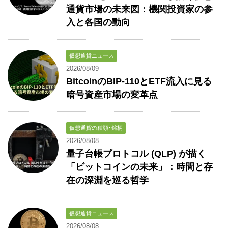
通貨市場の未来図：機関投資家の参
入と各国の動向
仮想通貨ニュース
2026/08/09
BitcoinのBIP-110とETF流入に見る
暗号資産市場の変革点
仮想通貨の種類･銘柄
2026/08/08
量子台帳プロトコル (QLP) が描く
「ビットコインの未来」：時間と存
在の深淵を巡る哲学
仮想通貨ニュース
2026/08/08