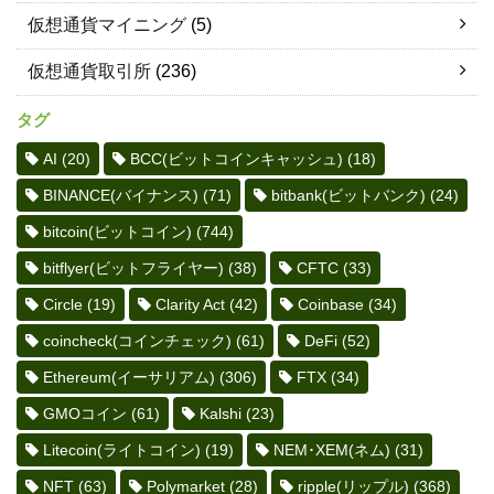
仮想通貨マイニング
(5)
仮想通貨取引所
(236)
タグ
AI
(20)
BCC(ビットコインキャッシュ)
(18)
BINANCE(バイナンス)
(71)
bitbank(ビットバンク)
(24)
bitcoin(ビットコイン)
(744)
bitflyer(ビットフライヤー)
(38)
CFTC
(33)
Circle
(19)
Clarity Act
(42)
Coinbase
(34)
coincheck(コインチェック)
(61)
DeFi
(52)
Ethereum(イーサリアム)
(306)
FTX
(34)
GMOコイン
(61)
Kalshi
(23)
Litecoin(ライトコイン)
(19)
NEM･XEM(ネム)
(31)
NFT
(63)
Polymarket
(28)
ripple(リップル)
(368)