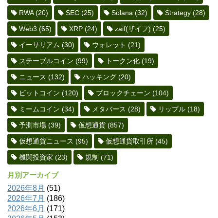
RWA
(20)
SEC
(25)
Solana
(32)
Strategy
(28)
Web3
(65)
XRP
(24)
zaif(ザイフ)
(25)
イーサリアム
(30)
ウォレット
(21)
ステーブルコイン
(99)
トークン化
(19)
ニュース
(132)
ハッキング
(20)
ビットコイン
(120)
ブロックチェーン
(104)
ミームコイン
(34)
メタバース
(28)
リップル
(18)
予測市場
(39)
仮想通貨
(857)
仮想通貨ニュース
(95)
仮想通貨取引所
(45)
機関投資家
(23)
規制
(71)
月別アーカイブ
2026年8月
(51)
2026年7月
(186)
2026年6月
(171)