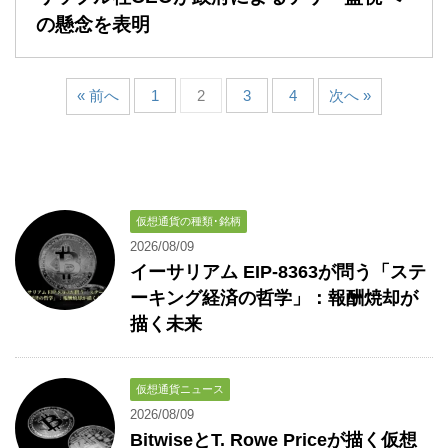
の懸念を表明
« 前へ
1
2
3
4
次へ »
仮想通貨の種類･銘柄
2026/08/09
イーサリアム EIP-8363が問う「ステ
ーキング経済の哲学」：報酬焼却が
描く未来
仮想通貨ニュース
2026/08/09
BitwiseとT. Rowe Priceが描く仮想