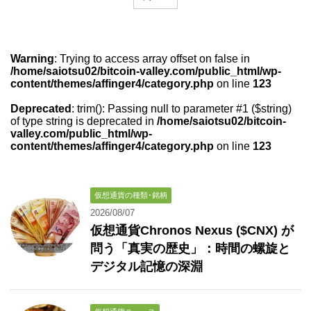
Warning
: Trying to access array offset on false in
/home/saiotsu02/bitcoin-valley.com/public_html/wp-
content/themes/affinger4/category.php
on line
123
Deprecated
: trim(): Passing null to parameter #1 ($string)
of type string is deprecated in
/home/saiotsu02/bitcoin-
valley.com/public_html/wp-
content/themes/affinger4/category.php
on line
123
仮想通貨の種類･銘柄
2026/08/07
仮想通貨Chronos Nexus ($CNX) が
問う「真実の歴史」：時間の螺旋と
デジタル記憶の深淵