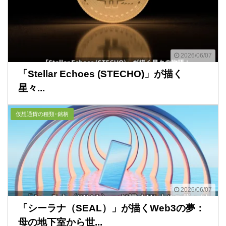
2026/06/07
「Stellar Echoes (STECHO)」が描く
星々...
仮想通貨の種類･銘柄
2026/06/07
「シーラナ（SEAL）」が描くWeb3の夢：
母の地下室から世...