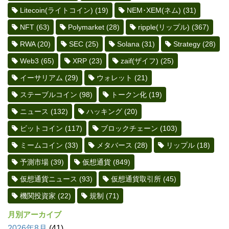
Litecoin(ライトコイン)
(19)
NEM･XEM(ネム)
(31)
NFT
(63)
Polymarket
(28)
ripple(リップル)
(367)
RWA
(20)
SEC
(25)
Solana
(31)
Strategy
(28)
Web3
(65)
XRP
(23)
zaif(ザイフ)
(25)
イーサリアム
(29)
ウォレット
(21)
ステーブルコイン
(98)
トークン化
(19)
ニュース
(132)
ハッキング
(20)
ビットコイン
(117)
ブロックチェーン
(103)
ミームコイン
(33)
メタバース
(28)
リップル
(18)
予測市場
(39)
仮想通貨
(849)
仮想通貨ニュース
(93)
仮想通貨取引所
(45)
機関投資家
(22)
規制
(71)
月別アーカイブ
2026年8月
(41)