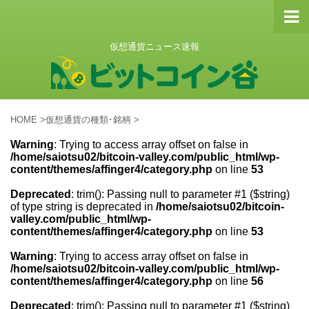
仮想通貨ニュース速報
HOME
>
仮想通貨の種類･銘柄
>
Warning
: Trying to access array offset on false in
/home/saiotsu02/bitcoin-valley.com/public_html/wp-
content/themes/affinger4/category.php
on line
53
Deprecated
: trim(): Passing null to parameter #1 ($string)
of type string is deprecated in
/home/saiotsu02/bitcoin-
valley.com/public_html/wp-
content/themes/affinger4/category.php
on line
53
Warning
: Trying to access array offset on false in
/home/saiotsu02/bitcoin-valley.com/public_html/wp-
content/themes/affinger4/category.php
on line
56
Deprecated
: trim(): Passing null to parameter #1 ($string)