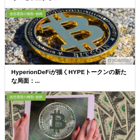
仮想通貨の種類･銘柄
2026/06/07
HyperionDeFiが描くHYPEトークンの新た
な局面：...
仮想通貨の種類･銘柄