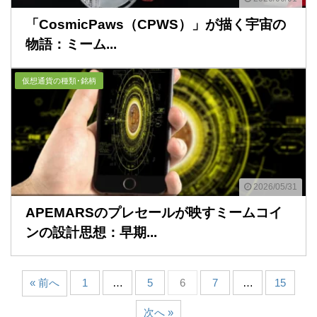
「CosmicPaws（CPWS）」が描く宇宙の
物語：ミーム...
仮想通貨の種類･銘柄
2026/05/31
APEMARSのプレセールが映すミームコイ
ンの設計思想：早期...
« 前へ
1
…
5
6
7
…
15
次へ »