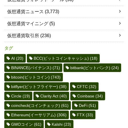
仮想通貨ニュース
(3,773)
仮想通貨マイニング
(5)
仮想通貨取引所
(236)
タグ
AI
(20)
BCC(ビットコインキャッシュ)
(18)
BINANCE(バイナンス)
(71)
bitbank(ビットバンク)
(24)
bitcoin(ビットコイン)
(743)
bitflyer(ビットフライヤー)
(38)
CFTC
(32)
Circle
(19)
Clarity Act
(40)
Coinbase
(34)
coincheck(コインチェック)
(61)
DeFi
(51)
Ethereum(イーサリアム)
(306)
FTX
(33)
GMOコイン
(61)
Kalshi
(23)