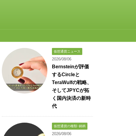
仮想通貨ニュース
2026/08/06
Bernsteinが評価
するCircleと
TeraWulfの戦略、
そしてJPYCが拓
く国内決済の新時
代
仮想通貨の種類･銘柄
2026/08/06