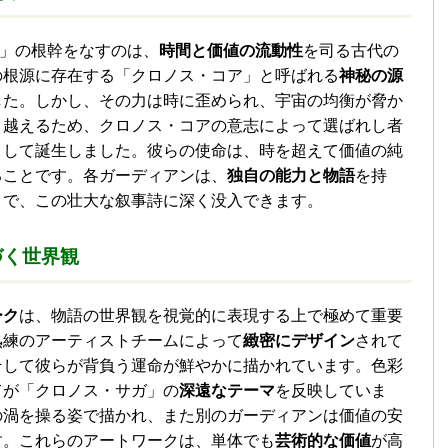
os Saga」の根幹をなすのは、
時間と価値の流動性
を司る古代の
の根源に存在する「クロノス・コア」と呼ばれる
神秘の源
した。しかし、その力は時に歪められ、宇宙の均衡が脅か
り越えるため、クロノス・コアの意志によって選ばれし者
として誕生しました。彼らの使命は、時を超えて価値の純
ることです。各ガーディアンは、
独自の能力と物語
を持
とで、この壮大な叙事詩に深く没入できます。
づく世界観
ーク
は、物語の世界観を視覚的に表現する上で極めて重要
熟練のアーティストチームによって
緻密にデザイン
されて
そして彼らが背負う運命が鮮やかに描かれています。色彩
てが「クロノス・サガ」の
深遠なテーマ
を反映していま
の渦を操る姿で描かれ、また別のガーディアンは価値の安
す。これらのアートワークは、単体でも
芸術的な価値
が高