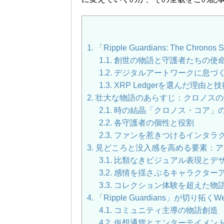
1.
「Ripple Guardians: The Ch
1.1.
創世の物語と守護者たちの使
1.2.
デジタルアートワークに息づ
1.3.
XRP Ledgerを選んだ理由と
2.
壮大な物語のあらすじ：クロノスの
2.1.
時の結晶「クロノス・コア」
2.2.
各守護者の個性と役割
2.3.
ファンを惹きつけるインタラ
3.
見どころと没入感を高める要素：ア
3.1.
比類なきビジュアル表現とデ
3.2.
感情を揺さぶるキャラクター
3.3.
コレクション体験を超えた物
4.
「Ripple Guardians」が切り
4.1.
コミュニティ主導の物語創造
4.2.
仮想通貨とエンターテイメン