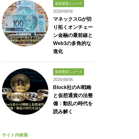
仮想通貨ニュース
2026/08/06
マネックスGが切
り拓くオンチェー
ン金融の最前線と
Web3の多角的な
進化
仮想通貨ニュース
2026/08/06
Block社のAI戦略
と仮想通貨の法整
備：動乱の時代を
読み解く
サイト内検索