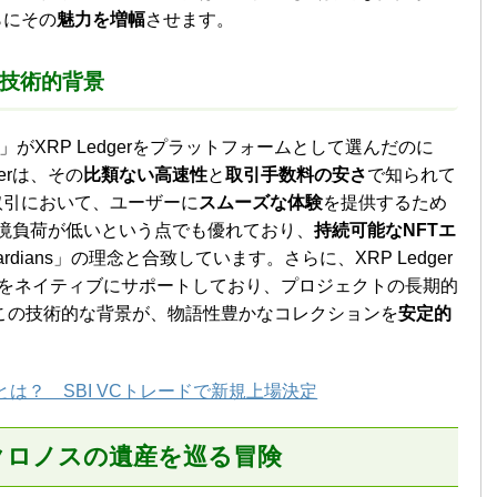
らにその
魅力を増幅
させます。
由と技術的背景
onos Saga」がXRP Ledgerをプラットフォームとして選んだのに
erは、その
比類ない高速性
と
取引手数料の安さ
で知られて
取引において、ユーザーに
スムーズな体験
を提供するため
は環境負荷が低いという点でも優れており、
持続可能なNFTエ
ardians」の理念と合致しています。さらに、XRP Ledger
をネイティブにサポートしており、プロジェクトの長期的
この技術的な背景が、物語性豊かなコレクションを
安定的
。
は？ SBI VCトレードで新規上場決定
クロノスの遺産を巡る冒険