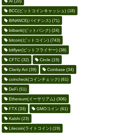
AI
(20)
BCC(ビットコインキャッシュ)
(18)
BINANCE(バイナンス)
(71)
bitbank(ビットバンク)
(24)
bitcoin(ビットコイン)
(743)
bitflyer(ビットフライヤー)
(38)
CFTC
(32)
Circle
(19)
Clarity Act
(39)
Coinbase
(34)
coincheck(コインチェック)
(61)
DeFi
(51)
Ethereum(イーサリアム)
(306)
FTX
(33)
GMOコイン
(61)
Kalshi
(23)
Litecoin(ライトコイン)
(19)