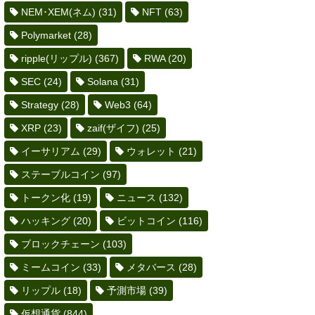
NEM･XEM(ネム)
(31)
NFT
(63)
Polymarket
(28)
ripple(リップル)
(367)
RWA
(20)
SEC
(24)
Solana
(31)
Strategy
(28)
Web3
(64)
XRP
(23)
zaif(ザイフ)
(25)
イーサリアム
(29)
ウォレット
(21)
ステーブルコイン
(97)
トークン化
(19)
ニュース
(132)
ハッキング
(20)
ビットコイン
(116)
ブロックチェーン
(103)
ミームコイン
(33)
メタバース
(28)
リップル
(18)
予測市場
(39)
仮想通貨
(844)