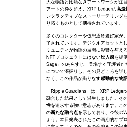
大な物語と比類なきアートワークが注
アートの枠を超え、XRP Ledgerの
高速
ンタラクティブなストーリーテリングを
り拓くものとして期待されています。
多くのコレクターや仮想通貨愛好家が、この「R
了されています。デジタルアセットと
ミュニティが物語の展開に影響を与え
NFTプロジェクトにはない
没入感
を提供し
Saga」のあらすじ、登場する守護者
について深掘りし、その見どころを詳
なく、この作品が織りなす
感動的な物
「Ripple Guardians」は、XRP 
融合した結果として誕生しました。そ
性
を追求する強い意志があります。こ
の
新たな融合点
を示しており、今後のW
ょう。本日発表されたこの画期的なプ
に変えていくのか、その全貌をこの記