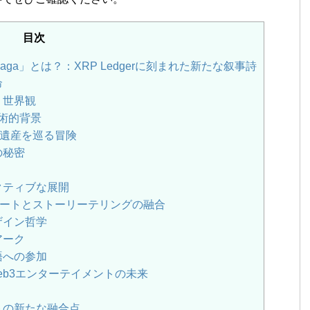
目次
ronos Saga」とは？：XRP Ledgerに刻まれた新たな叙事詩
命
く世界観
技術的背景
遺産を巡る冒険
の秘密
クティブな展開
ートとストーリーテリングの融合
ザイン哲学
アーク
語への参加
拓くWeb3エンターテイメントの未来
トの新たな融合点