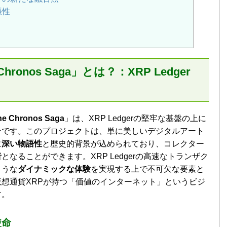
張性
he Chronos Saga」とは？：XRP Ledger
The Chronos Saga
」は、XRP Ledgerの堅牢な基盤の上に
ンです。このプロジェクトは、単に美しいデジタルアート
に
深い物語性
と歴史的背景が込められており、コレクター
者
となることができます。XRP Ledgerの高速なトランザク
ような
ダイナミックな体験
を実現する上で不可欠な要素と
想通貨XRPが持つ「価値のインターネット」というビジ
す。
使命