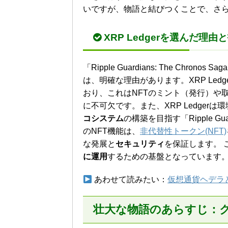
いですが、物語と結びつくことで、さ
XRP Ledgerを選んだ理
「Ripple Guardians: The Chr
は、明確な理由があります。XRP Ledg
おり、これはNFTのミント（発行）や
に不可欠です。また、XRP Ledger
コシステム
の構築を目指す「Ripple Gu
のNFT機能は、
非代替性トークン(NFT)
な発展と
セキュリティ
を保証します。 
に運用
するための基盤となっています
あわせて読みたい：
仮想通貨ヘデラと
壮大な物語のあらすじ：