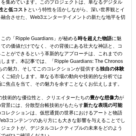
目を集めています。このプロジェクトは、単なるデジタル
性と低コスト
という特性を活かしながら、深い世界観とイ
融合させた、Web3エンターテイメントの新たな地平を切
ipple Guardians」が秘める
時を超えた物語
に魅
しての価値だけでなく、その背後にある壮大な神話と、コ
ることができるという革新的なアプローチは、これまでの
ます。本記事では、「Ripple Guardians: The Chronos
たちの魅力、そしてこのコレクションが提供する
独自の体験
しくご紹介します。単なる市場の動向や技術的な分析では
語
に焦点を当て、その魅力を余すことなくお伝えします。
Ledgerの技術的な優位性と、クリエイターたちの
豊かな想像力
が
の背景には、分散型台帳技術がもたらす
新たな表現の可能
のコレクションは、仮想通貨の世界におけるアートと物語
eb3コンテンツのあり方にも大きな影響を与えることでし
ロジェクトが、デジタルコレクティブルの未来をどのよう
事でぜひご確認ください。