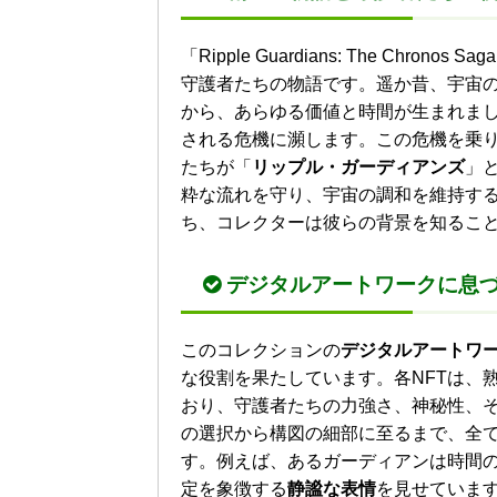
「Ripple Guardians: The Chron
守護者たちの物語です。遥か昔、宇宙
から、あらゆる価値と時間が生まれま
される危機に瀕します。この危機を乗
たちが「
リップル・ガーディアンズ
」
粋な流れを守り、宇宙の調和を維持す
ち、コレクターは彼らの背景を知るこ
デジタルアートワークに息
このコレクションの
デジタルアートワ
な役割を果たしています。各NFTは、
おり、守護者たちの力強さ、神秘性、
の選択から構図の細部に至るまで、全
す。例えば、あるガーディアンは時間
定を象徴する
静謐な表情
を見せていま