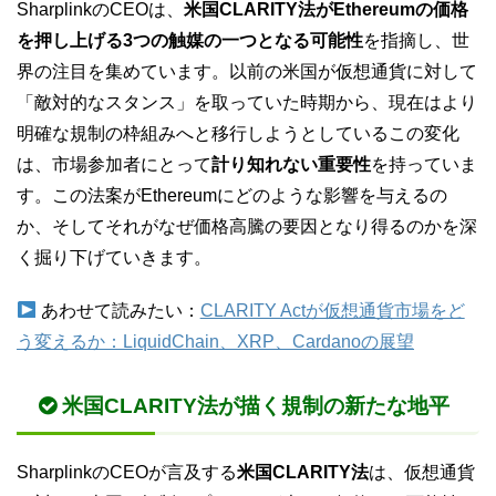
SharplinkのCEOは、
米国CLARITY法がEthereumの価格
を押し上げる3つの触媒の一つとなる可能性
を指摘し、世
界の注目を集めています。以前の米国が仮想通貨に対して
「敵対的なスタンス」を取っていた時期から、現在はより
明確な規制の枠組みへと移行しようとしているこの変化
は、市場参加者にとって
計り知れない重要性
を持っていま
す。この法案がEthereumにどのような影響を与えるの
か、そしてそれがなぜ価格高騰の要因となり得るのかを深
く掘り下げていきます。
あわせて読みたい：
CLARITY Actが仮想通貨市場をど
う変えるか：LiquidChain、XRP、Cardanoの展望
米国CLARITY法が描く規制の新たな地平
SharplinkのCEOが言及する
米国CLARITY法
は、仮想通貨