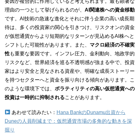
要因が複合的に作用していると考えられます。最も顕著な
理由の一つとして挙げられるのが、
AI関連株への資金移動
です。AI技術の急速な進化とそれに伴う企業の高い成長期
待は、多くの投資家の関心を引きつけ、リスクオンの資金
が仮想通貨からより短期的なリターンが見込めるAI株へと
シフトした可能性があります。また、
マクロ経済の不確実
性
も重要な要因です。インフレ圧力、金利動向、地政学的
リスクなど、世界経済を巡る不透明感が強まる中で、投資
家はより安全と見なされる資産や、明確な成長ストーリー
を持つセクターへと資金を振り向ける傾向があります。こ
のような環境下では、
ボラティリティの高い仮想通貨への
投資は一時的に抑制される
ことがあります。
あわせて読みたい：
Hana BankのDunamu出資から
Duneの人員削減まで：仮想通貨市場の多角的な動きを深
掘り