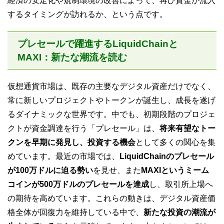
経済の安定化や規制環境の改善によって、再び資金が流入
するタイミングが訪れるか、という点です。
プレセールで躍進するLiquidChainと
MAXI：新たな潮流を読む
仮想通貨市場は、既存の主要なデジタル資産だけでなく、
常に新しいプロジェクトやトークンが誕生し、成長を遂げ
るダイナミックな世界です。中でも、初期段階のプロジェ
クトが資金調達を行う「プレセール」は、
将来有望なトー
クンを早期に発見し、投資する機会
として多くの関心を集
めています。最近の市場では、
LiquidChainのプレセール
が100万ドルに迫る勢い
を見せ、また
MAXIというミーム
コインが500万ドルのプレセールを達成
し、取引所上場へ
の期待を高めています。これらの動きは、デジタル資産価
格全体が回復力を維持している中で、
新たな投資の潮流が