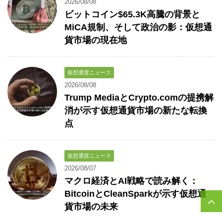
2026/08/08
ビットコイン$65.3K高騰の背景と
MiCA規制、そして政治の影：仮想通
貨市場の現在地
仮想通貨ニュース
2026/08/08
Trump MediaとCrypto.comの提携解
消が示す仮想通貨市場の新たな転換
点
仮想通貨ニュース
2026/08/07
マクロ経済とAI戦略で読み解く：
BitcoinとCleanSparkが示す仮想通
貨市場の未来