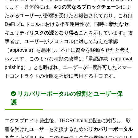
ります。具体的には、
4つの異なるブロックチェーン
にま
たがるユーザーが影響を受けたと報告されており、これは
DeFiプロトコルにおける相互運用性が、同時に
新たなセ
キュリティリスクの源となり得る
ことを示しています。攻
撃者は、ユーザーがプロトコルに対して与えた承認
（approvals）を悪用し、不正に資金を移動させたと考え
られます。このような種類の攻撃は「承認詐欺（approval
phishing）」とも呼ばれ、ユーザーが一度許可したスマー
トコントラクトの権限を巧妙に悪用する手口です。
リカバリーポータルの役割とユーザー保
護
エクスプロイト発生後、THORChainは迅速に対応し、影
響を受けたユーザーを支援するための
リカバリーポータル
を立ち上げました
。このポータルの主な機能は二つありま