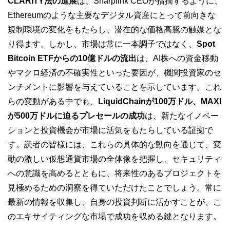
CLARITY法の進展
は、Sharplink CEOが指摘するように、
Ethereumのような主要なデジタル資産にとって前向きな
規制環境の変化をもたらし、潜在的な価格高騰の触媒とな
り得ます。しかし、市場は常に一本調子ではなく、
Spot
Bitcoin ETFからの10億ドルの流出
は、AI株への資金移動
やマクロ経済の不確実性といった要因が、機関投資家のセ
ンチメントに影響を与えていることを示しています。これ
らの変動がある中でも、
LiquidChainが100万ドル、MAXI
が500万ドルに迫るプレセールの成功
は、新たなイノベー
ションと投資機会が市場に活気をもたらしている証拠で
す。読者の皆様には、これらの具体的な動向を通じて、変
動の激しい仮想通貨市場の全体像を把握し、セキュリティ
への意識を高めるとともに、将来性のあるプロジェクトを
見極めるための洞察を得ていただけたことでしょう。常に
最新の情報を収集し、自身の投資判断に活かすことが、こ
のエキサイティングな市場で成功を収める鍵となります。