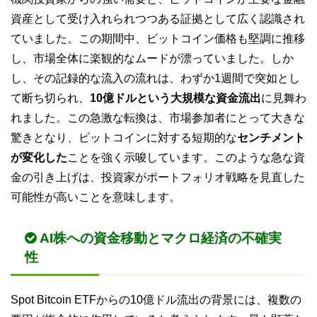
資産として受け入れられつつある証拠として広く認識され
ていました。この期間中、ビットコイン価格も堅調に推移
し、市場全体に楽観的なムードが漂っていました。しか
し、その記録的な流入の流れは、わずか1週間で突如とし
て断ち切られ、
10億ドルという大規模な資金流出
に見舞わ
れました。この急激な転換は、市場参加者にとって大きな
驚きとなり、ビットコインに対する短期的な
センチメント
が変化した
ことを強く示唆しています。このような急な資
金の引き上げは、投資家がポートフォリオ戦略を見直した
可能性が高いことを意味します。
AI株への資金移動とマクロ経済の不確実
性
Spot Bitcoin ETFからの10億ドル流出の背景には、複数の