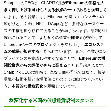
SharplinkのCEOは、CLARITY法が
Ethereumの価格を大
きく押し上げる可能性のある触媒の一つ
であると強調して
います。その背景には、Ethereumが持つエコシステムの
広がりと、DeFi、NFT、DAppsなど、多様なユースケー
スの中核を担う存在であることが挙げられます。規制が明
確化されることで、より多くの企業や開発者が安心して
Ethereumベースのプロジェクトを立ち上げ、
エコシステ
ムの成長が加速する
と見られています。また、企業がコン
プライアンスを意識しやすくなることで、
Ethereumの機
関投資家からの評価がさらに高まる
ことも予想されます。
Sharplink CEOの洞察は、単なる価格予想ではなく、規制
環境が技術革新と市場価値にどのように結びつくかとい
う、
本質的な構造変化
を示唆しています。
変化する米国の仮想通貨規制スタンス