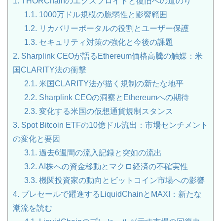
1.
THORChainのエクスプロイトと復旧への道のり
1.1.
1000万ドル規模の脆弱性と影響範囲
1.2.
リカバリーポータルの役割とユーザー保護
1.3.
セキュリティ対策の強化と今後の課題
2.
Sharplink CEOが語るEthereum価格高騰の触媒：米
国CLARITY法の衝撃
2.1.
米国CLARITY法が描く規制の新たな地平
2.2.
Sharplink CEOの洞察とEthereumへの期待
2.3.
変化する米国の仮想通貨規制スタンス
3.
Spot Bitcoin ETFの10億ドル流出：市場センチメント
の変化と要因
3.1.
過去6週間の流入記録と突如の流出
3.2.
AI株への資金移動とマクロ経済の不確実性
3.3.
機関投資家の動向とビットコイン市場への影響
4.
プレセールで躍進するLiquidChainとMAXI：新たな
潮流を読む