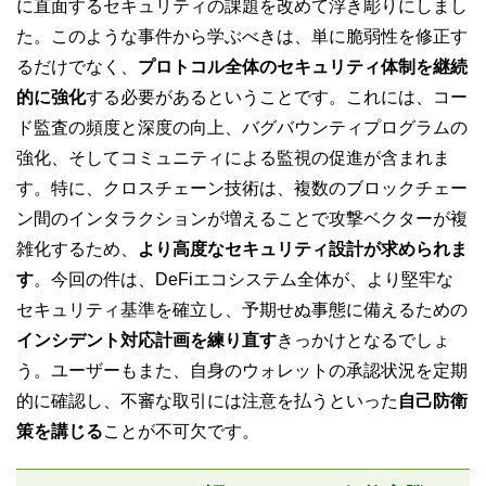
に直面するセキュリティの課題を改めて浮き彫りにしまし
た。このような事件から学ぶべきは、単に脆弱性を修正す
るだけでなく、
プロトコル全体のセキュリティ体制を継続
的に強化
する必要があるということです。これには、コー
ド監査の頻度と深度の向上、バグバウンティプログラムの
強化、そしてコミュニティによる監視の促進が含まれま
す。特に、クロスチェーン技術は、複数のブロックチェー
ン間のインタラクションが増えることで攻撃ベクターが複
雑化するため、
より高度なセキュリティ設計が求められま
す
。今回の件は、DeFiエコシステム全体が、より堅牢な
セキュリティ基準を確立し、予期せぬ事態に備えるための
インシデント対応計画を練り直す
きっかけとなるでしょ
う。ユーザーもまた、自身のウォレットの承認状況を定期
的に確認し、不審な取引には注意を払うといった
自己防衛
策を講じる
ことが不可欠です。