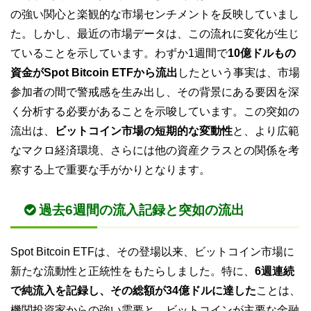
の強い関心と楽観的な市場センチメントを反映していまし
た。しかし、最近の市場データは、この流れに変化が生じ
ていることを示しています。わずか1週間で
10億ドルもの
資金がSpot Bitcoin ETFから流出
したという事実は、市場
参加者の間で警戒感を生み出し、その背景にある要因を深
く分析する必要があることを示唆しています。この突如の
流出は、
ビットコイン市場の短期的な変動性
と、より広範
なマクロ経済環境、さらには他の資産クラスとの関係を考
察する上で重要な手がかりとなります。
過去6週間の流入記録と突如の流出
Spot Bitcoin ETFは、その登場以来、ビットコイン市場に
新たな流動性と正統性をもたらしました。特に、
6週連続
で純流入を記録し、その総額が34億ドルに達した
ことは、
機関投資家からの強い需要と、ビットコインが主要な金融