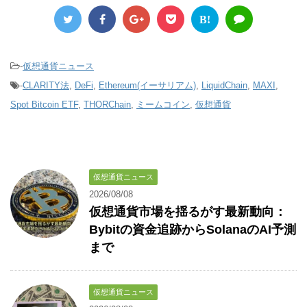
B!
-
仮想通貨ニュース
-
CLARITY法
,
DeFi
,
Ethereum(イーサリアム)
,
LiquidChain
,
MAXI
,
Spot Bitcoin ETF
,
THORChain
,
ミームコイン
,
仮想通貨
仮想通貨ニュース
2026/08/08
仮想通貨市場を揺るがす最新動向：
Bybitの資金追跡からSolanaのAI予測
まで
仮想通貨ニュース