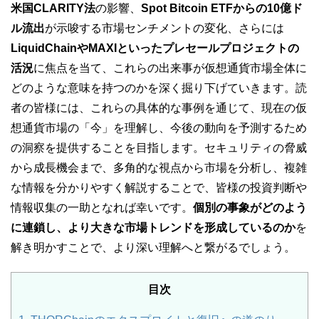
米国CLARITY法
の影響、
Spot Bitcoin ETFからの10億ド
ル流出
が示唆する市場センチメントの変化、さらには
LiquidChainやMAXIといったプレセールプロジェクトの
活況
に焦点を当て、これらの出来事が仮想通貨市場全体に
どのような意味を持つのかを深く掘り下げていきます。読
者の皆様には、これらの具体的な事例を通じて、現在の仮
想通貨市場の「今」を理解し、今後の動向を予測するため
の洞察を提供することを目指します。セキュリティの脅威
から成長機会まで、多角的な視点から市場を分析し、複雑
な情報を分かりやすく解説することで、皆様の投資判断や
情報収集の一助となれば幸いです。
個別の事象がどのよう
に連鎖し、より大きな市場トレンドを形成しているのか
を
解き明かすことで、より深い理解へと繋がるでしょう。
目次