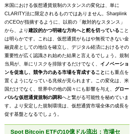
米国における仮想通貨規制のスタンスの変化は、単に
CLARITY法に限定されるものではありません。Sharplink
のCEOが指摘するように、以前の「敵対的なスタンス」
から、より
建設的かつ明確な方向へと舵を切っている
こと
は明らかです。これは、仮想通貨がもはや無視できない金
融資産としての地位を確立し、デジタル経済におけるその
重要性が広く認識され始めた結果と言えるでしょう。規制
当局が、単にリスクを排除するだけでなく、
イノベーショ
ンを促進し、競争力のある市場を育成すること
にも重点を
置くようになっている兆候が見られます。この変化は、米
国だけでなく、世界中の他の国々にも影響を与え、
グロー
バルな仮想通貨規制の調和
へと繋がる可能性を秘めていま
す。より安定した規制環境は、仮想通貨市場全体の成長を
促す基盤となるでしょう。
Spot Bitcoin ETFの10億ドル流出：市場セ