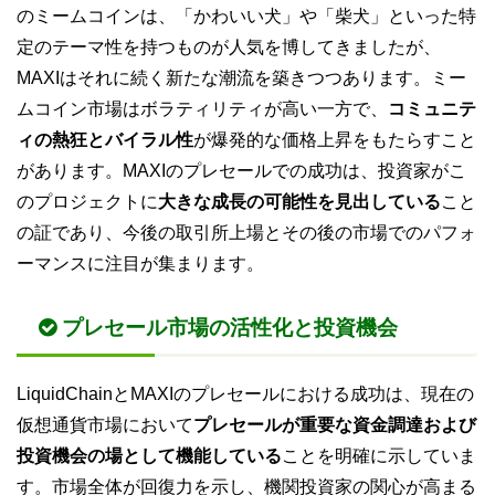
のミームコインは、「かわいい犬」や「柴犬」といった特
定のテーマ性を持つものが人気を博してきましたが、
MAXIはそれに続く新たな潮流を築きつつあります。ミー
ムコイン市場はボラティリティが高い一方で、
コミュニテ
ィの熱狂とバイラル性
が爆発的な価格上昇をもたらすこと
があります。MAXIのプレセールでの成功は、投資家がこ
のプロジェクトに
大きな成長の可能性を見出している
こと
の証であり、今後の取引所上場とその後の市場でのパフォ
ーマンスに注目が集まります。
プレセール市場の活性化と投資機会
LiquidChainとMAXIのプレセールにおける成功は、現在の
仮想通貨市場において
プレセールが重要な資金調達および
投資機会の場として機能している
ことを明確に示していま
す。市場全体が回復力を示し、機関投資家の関心が高まる