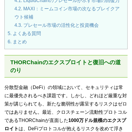
4.1.
LiquidChainのプレセールが示す市場の回復力
4.2.
MAXI：ミームコイン市場の次なるブレイクア
ウト候補
4.3.
プレセール市場の活性化と投資機会
5.
よくある質問
6.
まとめ
THORChainのエクスプロイトと復旧への道
のり
分散型金融（DeFi）の領域において、セキュリティは常
に最優先されるべき課題です。しかし、どれほど厳重な対
策が講じられても、新たな脆弱性が露呈するリスクはゼロ
ではありません。最近、クロスチェーン流動性プロトコル
であるTHORChainが直面した
1000万ドル規模のエクスプ
ロイト
は、DeFiプロトコルが抱えるリスクを改めて浮き