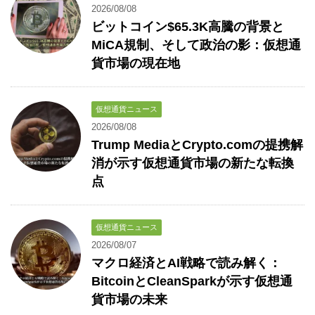
2026/08/08
ビットコイン$65.3K高騰の背景と
MiCA規制、そして政治の影：仮想通
貨市場の現在地
仮想通貨ニュース
2026/08/08
Trump MediaとCrypto.comの提携解
消が示す仮想通貨市場の新たな転換
点
仮想通貨ニュース
2026/08/07
マクロ経済とAI戦略で読み解く：
BitcoinとCleanSparkが示す仮想通
貨市場の未来