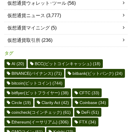
仮想通貨ウォレット･ツール
(56)
仮想通貨ニュース
(3,777)
仮想通貨マイニング
(5)
仮想通貨取引所
(236)
タグ
AI
(20)
BCC(ビットコインキャッシュ)
(18)
BINANCE(バイナンス)
(71)
bitbank(ビットバンク)
(24)
bitcoin(ビットコイン)
(744)
bitflyer(ビットフライヤー)
(38)
CFTC
(33)
Circle
(19)
Clarity Act
(42)
Coinbase
(34)
coincheck(コインチェック)
(61)
DeFi
(51)
Ethereum(イーサリアム)
(306)
FTX
(34)
GMOコイン
(61)
Kalshi
(23)