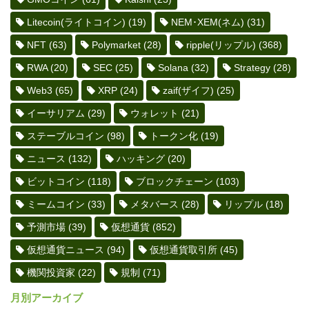
Litecoin(ライトコイン)
(19)
NEM･XEM(ネム)
(31)
NFT
(63)
Polymarket
(28)
ripple(リップル)
(368)
RWA
(20)
SEC
(25)
Solana
(32)
Strategy
(28)
Web3
(65)
XRP
(24)
zaif(ザイフ)
(25)
イーサリアム
(29)
ウォレット
(21)
ステーブルコイン
(98)
トークン化
(19)
ニュース
(132)
ハッキング
(20)
ビットコイン
(118)
ブロックチェーン
(103)
ミームコイン
(33)
メタバース
(28)
リップル
(18)
予測市場
(39)
仮想通貨
(852)
仮想通貨ニュース
(94)
仮想通貨取引所
(45)
機関投資家
(22)
規制
(71)
月別アーカイブ