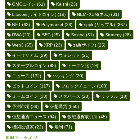
GMOコイン
(61)
Kalshi
(23)
Litecoin(ライトコイン)
(19)
NEM･XEM(ネム)
(31)
NFT
(63)
Polymarket
(28)
ripple(リップル)
(367)
RWA
(20)
SEC
(25)
Solana
(31)
Strategy
(28)
Web3
(65)
XRP
(23)
zaif(ザイフ)
(25)
イーサリアム
(29)
ウォレット
(21)
ステーブルコイン
(98)
トークン化
(19)
ニュース
(132)
ハッキング
(20)
ビットコイン
(117)
ブロックチェーン
(103)
ミームコイン
(33)
メタバース
(28)
リップル
(18)
予測市場
(39)
仮想通貨
(850)
仮想通貨ニュース
(94)
仮想通貨取引所
(45)
機関投資家
(22)
規制
(71)
月別アーカイブ