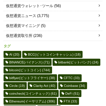
仮想通貨ウォレット･ツール
(56)
仮想通貨ニュース
(3,775)
仮想通貨マイニング
(5)
仮想通貨取引所
(236)
タグ
AI
(20)
BCC(ビットコインキャッシュ)
(18)
BINANCE(バイナンス)
(71)
bitbank(ビットバンク)
(24)
bitcoin(ビットコイン)
(744)
bitflyer(ビットフライヤー)
(38)
CFTC
(33)
Circle
(19)
Clarity Act
(40)
Coinbase
(34)
coincheck(コインチェック)
(61)
DeFi
(51)
Ethereum(イーサリアム)
(306)
FTX
(33)