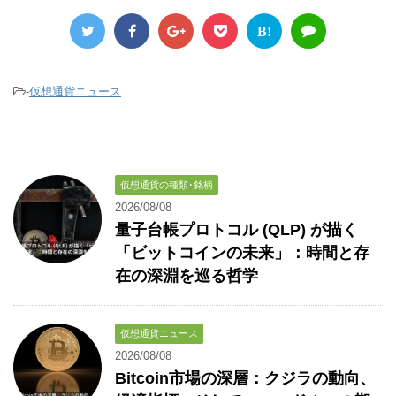
B!
-
仮想通貨ニュース
仮想通貨の種類･銘柄
2026/08/08
量子台帳プロトコル (QLP) が描く
「ビットコインの未来」：時間と存
在の深淵を巡る哲学
仮想通貨ニュース
2026/08/08
Bitcoin市場の深層：クジラの動向、