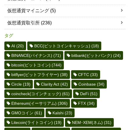
仮想通貨マイニング
(5)
仮想通貨取引所
(236)
タグ
AI
(20)
BCC(ビットコインキャッシュ)
(18)
BINANCE(バイナンス)
(71)
bitbank(ビットバンク)
(24)
bitcoin(ビットコイン)
(744)
bitflyer(ビットフライヤー)
(38)
CFTC
(33)
Circle
(19)
Clarity Act
(42)
Coinbase
(34)
coincheck(コインチェック)
(61)
DeFi
(51)
Ethereum(イーサリアム)
(306)
FTX
(34)
GMOコイン
(61)
Kalshi
(23)
Litecoin(ライトコイン)
(19)
NEM･XEM(ネム)
(31)