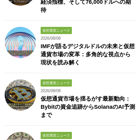
経済指標、そして76,000ドルへの期
待
仮想通貨ニュース
2026/08/08
IMFが語るデジタルドルの未来と仮想
通貨市場の変革：多角的な視点から
現状を読み解く
仮想通貨ニュース
2026/08/08
仮想通貨市場を揺るがす最新動向：
Bybitの資金追跡からSolanaのAI予測
まで
仮想通貨ニュース