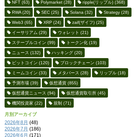
NFT
(63)
Polymarket
(28)
ripple(リップル)
(368)
RWA
(20)
SEC
(25)
Solana
(32)
Strategy
(28)
Web3
(65)
XRP
(24)
zaif(ザイフ)
(25)
イーサリアム
(29)
ウォレット
(21)
ステーブルコイン
(99)
トークン化
(19)
ニュース
(132)
ハッキング
(20)
ビットコイン
(120)
ブロックチェーン
(103)
ミームコイン
(33)
メタバース
(28)
リップル
(18)
予測市場
(39)
仮想通貨
(855)
仮想通貨ニュース
(94)
仮想通貨取引所
(45)
機関投資家
(22)
規制
(71)
月別アーカイブ
2026年8月
(48)
2026年7月
(186)
2026年6月
(171)