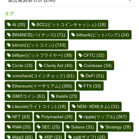
タグ
AI
(20)
BCC(ビットコインキャッシュ)
(18)
BINANCE(バイナンス)
(71)
bitbank(ビットバンク)
(24)
bitcoin(ビットコイン)
(743)
bitflyer(ビットフライヤー)
(38)
CFTC
(32)
Circle
(19)
Clarity Act
(40)
Coinbase
(34)
coincheck(コインチェック)
(61)
DeFi
(51)
Ethereum(イーサリアム)
(306)
FTX
(33)
GMOコイン
(61)
Kalshi
(23)
Litecoin(ライトコイン)
(19)
NEM･XEM(ネム)
(31)
NFT
(63)
Polymarket
(28)
ripple(リップル)
(367)
RWA
(20)
SEC
(25)
Solana
(31)
Strategy
(28)
Web3
(65)
XRP
(23)
zaif(ザイフ)
(25)