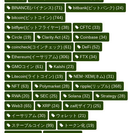
BINANCE(バイナンス)
(71)
bitbank(ビットバンク)
(24)
bitcoin(ビットコイン)
(744)
bitflyer(ビットフライヤー)
(38)
CFTC
(33)
Circle
(19)
Clarity Act
(42)
Coinbase
(34)
coincheck(コインチェック)
(61)
DeFi
(52)
Ethereum(イーサリアム)
(306)
FTX
(34)
GMOコイン
(61)
Kalshi
(23)
Litecoin(ライトコイン)
(19)
NEM･XEM(ネム)
(31)
NFT
(63)
Polymarket
(28)
ripple(リップル)
(368)
RWA
(20)
SEC
(25)
Solana
(32)
Strategy
(28)
Web3
(65)
XRP
(24)
zaif(ザイフ)
(25)
イーサリアム
(30)
ウォレット
(21)
ステーブルコイン
(99)
トークン化
(19)