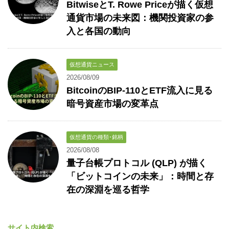
BitwiseとT. Rowe Priceが描く仮想
通貨市場の未来図：機関投資家の参
入と各国の動向
仮想通貨ニュース
2026/08/09
BitcoinのBIP-110とETF流入に見る
暗号資産市場の変革点
仮想通貨の種類･銘柄
2026/08/08
量子台帳プロトコル (QLP) が描く
「ビットコインの未来」：時間と存
在の深淵を巡る哲学
サイト内検索