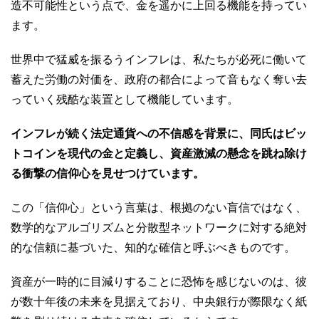
造不可能性という点で、金を遥かに上回る機能を持ってい
ます。
世界中で猛威を振るうインフレは、私たちが必死に働いて
蓄えた労働の対価を、政府の都合によって音もなく奪い去
っていく残酷な装置として機能しています。
インフレが続く法定通貨への不信感を背景に、同氏はビッ
トコインを現代の金と定義し、資産激減の懸念を跳ね除け
る衝撃の信仰心を見せつけています。
この「信仰心」という言葉は、根拠のない盲信ではなく、
数学的なアルゴリズムと分散型ネットワークに対する絶対
的な信頼に基づいた、知的な確信と呼ぶべきものです。
資産が一時的に目減りすることに恐怖を感じないのは、彼
が数十年後の未来を見据えており、中央銀行が際限なく紙