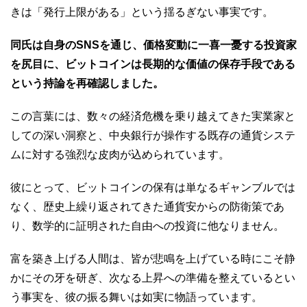
きは「発行上限がある」という揺るぎない事実です。
同氏は自身のSNSを通じ、価格変動に一喜一憂する投資家
を尻目に、ビットコインは長期的な価値の保存手段である
という持論を再確認しました。
この言葉には、数々の経済危機を乗り越えてきた実業家と
しての深い洞察と、中央銀行が操作する既存の通貨システ
ムに対する強烈な皮肉が込められています。
彼にとって、ビットコインの保有は単なるギャンブルでは
なく、歴史上繰り返されてきた通貨安からの防衛策であ
り、数学的に証明された自由への投資に他なりません。
富を築き上げる人間は、皆が悲鳴を上げている時にこそ静
かにその牙を研ぎ、次なる上昇への準備を整えているとい
う事実を、彼の振る舞いは如実に物語っています。