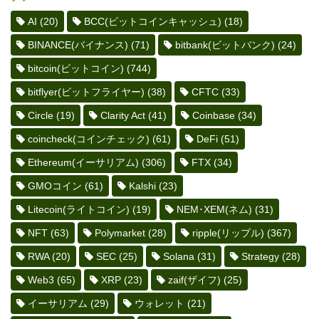
AI
(20)
BCC(ビットコインキャッシュ)
(18)
BINANCE(バイナンス)
(71)
bitbank(ビットバンク)
(24)
bitcoin(ビットコイン)
(744)
bitflyer(ビットフライヤー)
(38)
CFTC
(33)
Circle
(19)
Clarity Act
(41)
Coinbase
(34)
coincheck(コインチェック)
(61)
DeFi
(51)
Ethereum(イーサリアム)
(306)
FTX
(34)
GMOコイン
(61)
Kalshi
(23)
Litecoin(ライトコイン)
(19)
NEM･XEM(ネム)
(31)
NFT
(63)
Polymarket
(28)
ripple(リップル)
(367)
RWA
(20)
SEC
(25)
Solana
(31)
Strategy
(28)
Web3
(65)
XRP
(23)
zaif(ザイフ)
(25)
イーサリアム
(29)
ウォレット
(21)