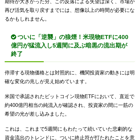
期待が大きかった分、この反落による失望は深く、市場が
再び活気を取り戻すまでには、想像以上の時間が必要にな
るかもしれません。
ついに「逆襲」の狼煙！米現物ETFに400
億円が猛流入し5週間に及ぶ暗黒の流出期が
終了
停滞する現物価格とは対照的に、機関投資家の動きには明
確な変化の兆しが見え始めています。
米国で承認されたビットコイン現物ETFにおいて、直近で
約400億円相当の純流入が確認され、投資家の間に一筋の
希望の光が差し込みました。
これは、これまで5週間にもわたって続いていた悲劇的な
資金流出のトレンドに、ついに終止符が打たれたことを意