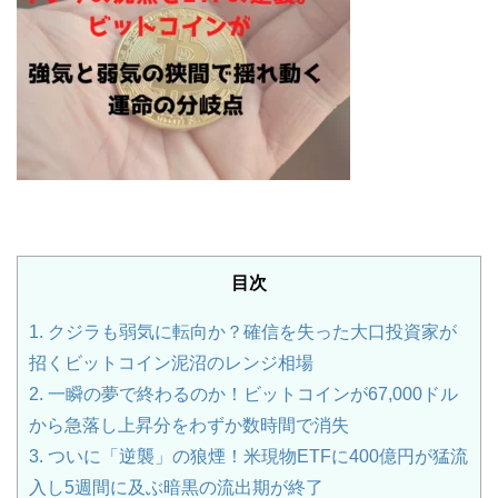
目次
1.
クジラも弱気に転向か？確信を失った大口投資家が
招くビットコイン泥沼のレンジ相場
2.
一瞬の夢で終わるのか！ビットコインが67,000ドル
から急落し上昇分をわずか数時間で消失
3.
ついに「逆襲」の狼煙！米現物ETFに400億円が猛流
入し5週間に及ぶ暗黒の流出期が終了