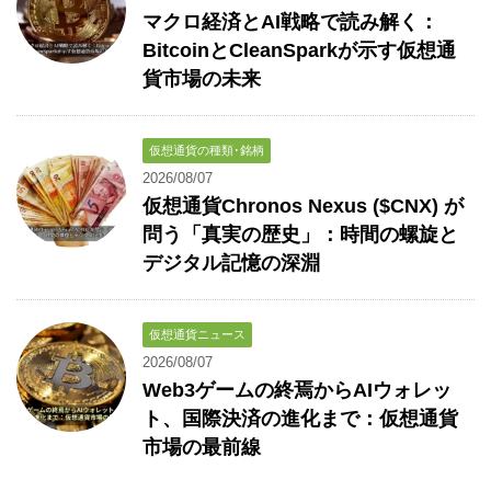
マクロ経済とAI戦略で読み解く：
BitcoinとCleanSparkが示す仮想通
貨市場の未来
仮想通貨の種類･銘柄
2026/08/07
仮想通貨Chronos Nexus ($CNX) が
問う「真実の歴史」：時間の螺旋と
デジタル記憶の深淵
仮想通貨ニュース
2026/08/07
Web3ゲームの終焉からAIウォレッ
ト、国際決済の進化まで：仮想通貨
市場の最前線