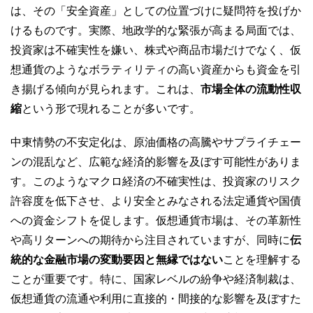
は、その「安全資産」としての位置づけに疑問符を投げか
けるものです。実際、地政学的な緊張が高まる局面では、
投資家は不確実性を嫌い、株式や商品市場だけでなく、仮
想通貨のようなボラティリティの高い資産からも資金を引
き揚げる傾向が見られます。これは、
市場全体の流動性収
縮
という形で現れることが多いです。
中東情勢の不安定化は、原油価格の高騰やサプライチェー
ンの混乱など、広範な経済的影響を及ぼす可能性がありま
す。このようなマクロ経済の不確実性は、投資家のリスク
許容度を低下させ、より安全とみなされる法定通貨や国債
への資金シフトを促します。仮想通貨市場は、その革新性
や高リターンへの期待から注目されていますが、同時に
伝
統的な金融市場の変動要因と無縁ではない
ことを理解する
ことが重要です。特に、国家レベルの紛争や経済制裁は、
仮想通貨の流通や利用に直接的・間接的な影響を及ぼすた