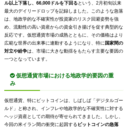
ル以上下落し、66,000ドルを下回る
という、2月初旬以来
最大のデイリードロップを記録しました。このような急落
は、地政学的な不確実性が投資家のリスク回避姿勢を強
め、流動性の高い資産からの資金引き揚げを促す典型的な
反応です。仮想通貨市場の成熟とともに、その価格はより
広範な世界の出来事に連動するようになり、特に
国家間の
対立や紛争
は、市場に大きな動揺をもたらす主要な要因の
一つとなっています。
仮想通貨市場における地政学的要因の重
み
仮想通貨、特にビットコインは、しばしば「デジタルゴー
ルド」と称され、インフレや地政学的な不確実性に対する
ヘッジ資産としての期待が寄せられてきました。しかし、
今回の米イラン間の衝突に起因する
ビットコインの急落