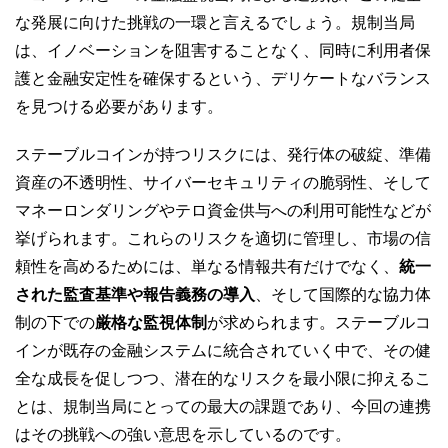
な発展に向けた挑戦の一環と言えるでしょう。規制当局
は、イノベーションを阻害することなく、同時に利用者保
護と金融安定性を確保するという、デリケートなバランス
を見つける必要があります。
ステーブルコインが持つリスクには、発行体の破綻、準備
資産の不透明性、サイバーセキュリティの脆弱性、そして
マネーロンダリングやテロ資金供与への利用可能性などが
挙げられます。これらのリスクを適切に管理し、市場の信
頼性を高めるためには、単なる情報共有だけでなく、
統一
された監査基準や報告義務の導入
、そして国際的な協力体
制の下での
厳格な監視体制
が求められます。ステーブルコ
インが既存の金融システムに統合されていく中で、その健
全な成長を促しつつ、潜在的なリスクを最小限に抑えるこ
とは、規制当局にとっての最大の課題であり、今回の連携
はその挑戦への強い意思を示しているのです。