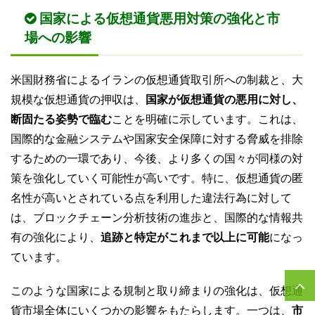
国家による仮想通貨悪用対策の強化と市
場への影響
米国財務省によるイランの仮想通貨取引所への制裁と、大
規模な仮想通貨の押収は、
国家が仮想通貨の悪用に対し、
断固たる姿勢で臨む
ことを明確に示しています。これは、
国際的な金融システムや国家安全保障に対する脅威を排除
するための一環であり、今後、より多くの国々が同様の対
策を強化していく可能性が高いです。特に、仮想通貨の匿
名性が高いとされている点を利用した違法行為に対して
は、ブロックチェーン分析技術の進歩と、国際的な情報共
有の強化により、
追跡と特定がこれまで以上に可能
になっ
ています。
このような国家による規制と取り締まりの強化は、仮想通
貨市場全体にいくつかの影響をもたらします。一つは、
市