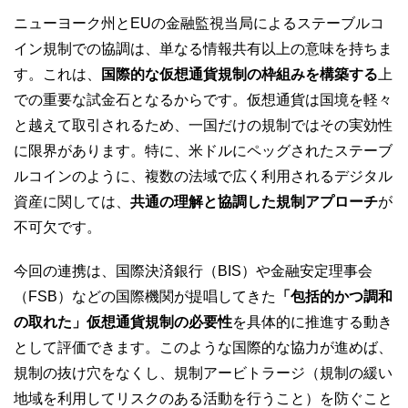
ニューヨーク州とEUの金融監視当局によるステーブルコ
イン規制での協調は、単なる情報共有以上の意味を持ちま
す。これは、
国際的な仮想通貨規制の枠組みを構築する
上
での重要な試金石となるからです。仮想通貨は国境を軽々
と越えて取引されるため、一国だけの規制ではその実効性
に限界があります。特に、米ドルにペッグされたステーブ
ルコインのように、複数の法域で広く利用されるデジタル
資産に関しては、
共通の理解と協調した規制アプローチ
が
不可欠です。
今回の連携は、国際決済銀行（BIS）や金融安定理事会
（FSB）などの国際機関が提唱してきた
「包括的かつ調和
の取れた」仮想通貨規制の必要性
を具体的に推進する動き
として評価できます。このような国際的な協力が進めば、
規制の抜け穴をなくし、規制アービトラージ（規制の緩い
地域を利用してリスクのある活動を行うこと）を防ぐこと