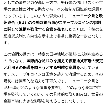
としての潜在能力が高い一方で、発行体の信用リスクや市
場の健全性に対する懸念から、その規制が国際的な課題と
なっています。このような背景の中、
ニューヨーク州と欧
州連合（EU）の金融監視当局がステーブルコインの規制
に関して連携を強化する合意を発表した
ことは、今後の仮
想通貨規制の方向性を示す上で非常に重要な一歩となりま
す。
この協調の動きは、特定の国や地域が個別に規制を進める
のではなく、
国際的な足並みを揃えて仮想通貨市場の安定
と利用者の保護を図ろうとする明確な意思
を示していま
す。ステーブルコインは国境を越えて流通するため、その
規制には国際的な協力が不可欠です。ニューヨーク州と
EU当局がどのような情報を共有し、どのような基準で市
場を監視していくのか、その具体的な取り組みは、世界の
金融市場に大きな影響を与えることになります。