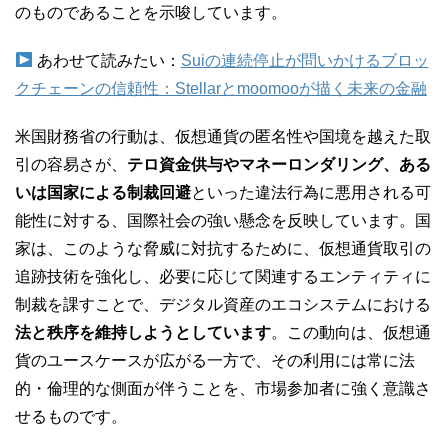
のものであることを示唆しています。
あわせて読みたい：
Suiの連続停止が問いかけるブロッ
クチェーンの信頼性：Stellarとmoomooが描く未来の金融
米国財務省の行動は、仮想通貨の匿名性や国境を越えた取
引の容易さが、
テロ資金供与やマネーロンダリング、ある
いは国家による制裁回避
といった違法行為に悪用される可
能性に対する、国際社会の強い懸念を反映しています。国
家は、このような脅威に対抗するために、仮想通貨取引の
追跡技術を強化し、必要に応じて関連するエンティティに
制裁を課すことで、デジタル資産のエコシステムにおける
法と秩序を維持しようとしています
。この動向は、仮想通
貨のユースケースが広がる一方で、その利用には常に法
的・倫理的な側面が伴うことを、市場参加者に強く意識さ
せるものです。