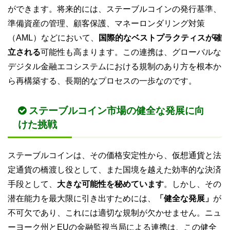
ができます。将来的には、ステーブルコインの発行基準、
準備資産の管理、顧客保護、マネーロンダリング対策
（AML）などにおいて、
国際的なベストプラクティスが確
立される
可能性も高まります。この連携は、グローバルな
デジタル金融エコシステムにおける規制のあり方を根本か
ら再構築する、長期的なプロセスの一歩なのです。
ステーブルコイン市場の健全な発展に向
けた挑戦
ステーブルコインは、その価格安定性から、仮想通貨と法
定通貨の橋渡し役として、また国境を越えた効率的な決済
手段として、
大きな可能性を秘めています
。しかし、その
潜在能力を最大限に引き出すためには、
「健全な発展」
が
不可欠であり、これには適切な規制が欠かせません。ニュ
ーヨーク州とEUの金融監視当局による連携は、この健全