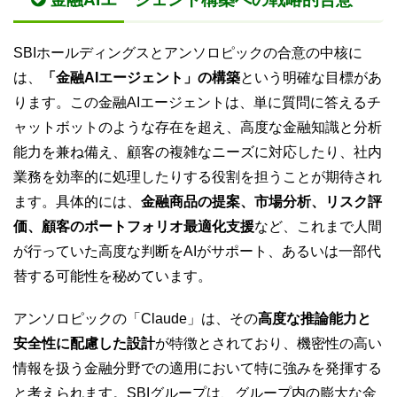
SBIホールディングスとアンソロピックの合意の中核に
は、
「金融AIエージェント」の構築
という明確な目標があ
ります。この金融AIエージェントは、単に質問に答えるチ
ャットボットのような存在を超え、高度な金融知識と分析
能力を兼ね備え、顧客の複雑なニーズに対応したり、社内
業務を効率的に処理したりする役割を担うことが期待され
ます。具体的には、
金融商品の提案、市場分析、リスク評
価、顧客のポートフォリオ最適化支援
など、これまで人間
が行っていた高度な判断をAIがサポート、あるいは一部代
替する可能性を秘めています。
アンソロピックの「Claude」は、その
高度な推論能力と
安全性に配慮した設計
が特徴とされており、機密性の高い
情報を扱う金融分野での適用において特に強みを発揮する
と考えられます。SBIグループは、グループ内の膨大な金