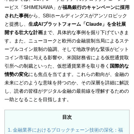
ービス「SHIMENAWA」が
福島銀行のキャンペーンに採用
された事例
から、SBIホールディングスがアンソロピック
と提携し、
生成AIプラットフォーム「Claude」を全社展
開する壮大な計画
まで、具体的な事例を掘り下げていきま
す。また、ニューヨークと欧州の金融規制当局によるステ
ーブルコイン規制の協調、そして地政学的な緊張がビット
コイン市場に与える影響や、米国財務省による仮想通貨取
引所への制裁といった、仮想通貨業界を取り巻く
国際的な
情勢の変化
にも焦点を当てます。これらの動向が、金融の
未来にどのような意味を持つのか、その深層を詳細に解説
し、読者の皆様がデジタル金融の最前線を理解するための
一助となることを目指します。
目次
1.
金融業界におけるブロックチェーン技術の深化：福