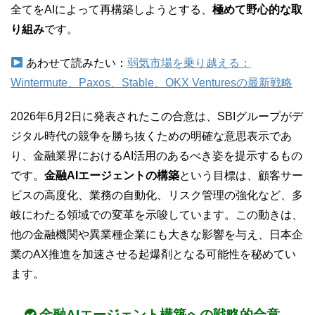
全てをAIによって再構築しようとする、
極めて野心的な取
り組み
です。
あわせて読みたい：
弱気市場を乗り越える：
Wintermute、Paxos、Stable、OKX Venturesの最新戦略
2026年6月2日に発表されたこの合意は、SBIグループがデ
ジタル時代の競争を勝ち抜くための明確な意思表示であ
り、金融業界におけるAI活用のあるべき姿を提示するもの
です。
金融AIエージェントの構築
という目標は、顧客サー
ビスの高度化、業務の自動化、リスク管理の強化など、多
岐にわたる領域での変革を示唆しています。この動きは、
他の金融機関や異業種企業にも大きな影響を与え、日本企
業のAX推進を加速させる起爆剤となる可能性を秘めてい
ます。
金融AIエージェント構築への戦略的合意