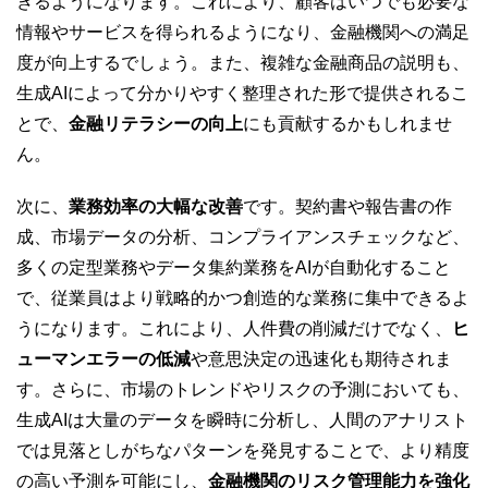
きるようになります。これにより、顧客はいつでも必要な
情報やサービスを得られるようになり、金融機関への満足
度が向上するでしょう。また、複雑な金融商品の説明も、
生成AIによって分かりやすく整理された形で提供されるこ
とで、
金融リテラシーの向上
にも貢献するかもしれませ
ん。
次に、
業務効率の大幅な改善
です。契約書や報告書の作
成、市場データの分析、コンプライアンスチェックなど、
多くの定型業務やデータ集約業務をAIが自動化すること
で、従業員はより戦略的かつ創造的な業務に集中できるよ
うになります。これにより、人件費の削減だけでなく、
ヒ
ューマンエラーの低減
や意思決定の迅速化も期待されま
す。さらに、市場のトレンドやリスクの予測においても、
生成AIは大量のデータを瞬時に分析し、人間のアナリスト
では見落としがちなパターンを発見することで、より精度
の高い予測を可能にし、
金融機関のリスク管理能力を強化