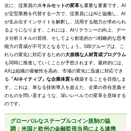
次に、従業員の
スキルセットの変革
も重要な要素です。AI
が定型業務を代替する一方で、従業員にはAIと協働し、AI
が生み出すインサイトを解釈し、活用する能力が求められ
るようになります。これには、AIリテラシーの向上、デー
タ分析スキルの習得、そしてより創造的かつ戦略的な思考
能力の育成が不可欠となるでしょう。SBIグループは、こ
れらの変化に対応するための
大規模な人材育成プログラム
も同時に推進していくことが予想されます。最終的には、
AXは組織の俊敏性を高め、市場の変化に迅速に対応でき
る
「AIネイティブ」な企業体質
を構築することを目指しま
す。これは、単なる技術導入を超えた、企業の存在意義そ
のものを問い直すような、深いレベルでの変革を意味する
のです。
グローバルなステーブルコイン規制の協
調：米国と欧州の金融監視当局による連携