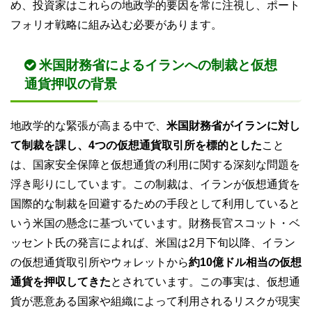
め、投資家はこれらの地政学的要因を常に注視し、ポート
フォリオ戦略に組み込む必要があります。
米国財務省によるイランへの制裁と仮想
通貨押収の背景
地政学的な緊張が高まる中で、
米国財務省がイランに対し
て制裁を課し、4つの仮想通貨取引所を標的とした
こと
は、国家安全保障と仮想通貨の利用に関する深刻な問題を
浮き彫りにしています。この制裁は、イランが仮想通貨を
国際的な制裁を回避するための手段として利用していると
いう米国の懸念に基づいています。財務長官スコット・ベ
ッセント氏の発言によれば、米国は2月下旬以降、イラン
の仮想通貨取引所やウォレットから
約10億ドル相当の仮想
通貨を押収してきた
とされています。この事実は、仮想通
貨が悪意ある国家や組織によって利用されるリスクが現実