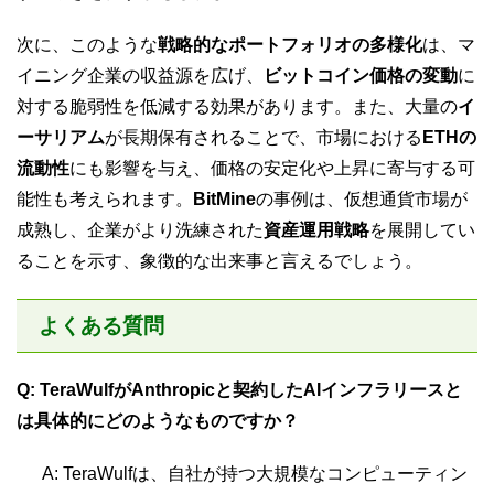
次に、このような
戦略的なポートフォリオの多様化
は、マ
イニング企業の収益源を広げ、
ビットコイン価格の変動
に
対する脆弱性を低減する効果があります。また、大量の
イ
ーサリアム
が長期保有されることで、市場における
ETHの
流動性
にも影響を与え、価格の安定化や上昇に寄与する可
能性も考えられます。
BitMine
の事例は、仮想通貨市場が
成熟し、企業がより洗練された
資産運用戦略
を展開してい
ることを示す、象徴的な出来事と言えるでしょう。
よくある質問
Q: TeraWulfがAnthropicと契約したAIインフラリースと
は具体的にどのようなものですか？
A: TeraWulfは、自社が持つ大規模なコンピューティン