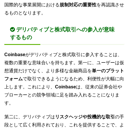
国際的な事業展開における
規制対応の重要性
を再認識させ
るものとなります。
デリバティブと株式取引への参入が意味
するもの
Coinbase
がデリバティブと株式取引に参入することは、
複数の重要な意味合いを持ちます。第一に、ユーザーは仮
想通貨だけでなく、より多様な金融商品を
単一のプラット
フォーム
で取引できるようになるため、利便性が大幅に向
上します。これにより、
Coinbase
は、従来の証券会社や
ブローカーとの競争領域に足を踏み入れることになりま
す。
第二に、デリバティブは
リスクヘッジや投機的な取引
の手
段として広く利用されており、これを提供することで、よ