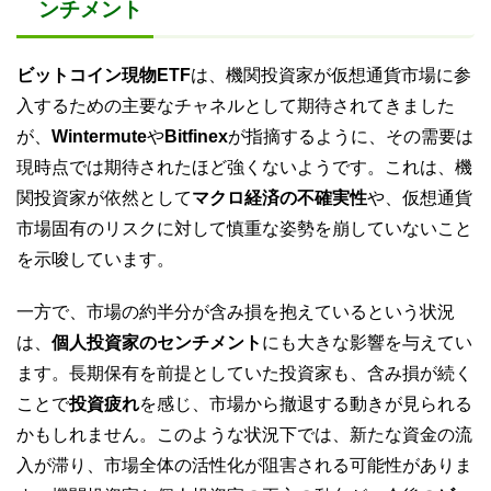
ンチメント
ビットコイン現物ETF
は、機関投資家が仮想通貨市場に参
入するための主要なチャネルとして期待されてきました
が、
Wintermute
や
Bitfinex
が指摘するように、その需要は
現時点では期待されたほど強くないようです。これは、機
関投資家が依然として
マクロ経済の不確実性
や、仮想通貨
市場固有のリスクに対して慎重な姿勢を崩していないこと
を示唆しています。
一方で、市場の約半分が含み損を抱えているという状況
は、
個人投資家のセンチメント
にも大きな影響を与えてい
ます。長期保有を前提としていた投資家も、含み損が続く
ことで
投資疲れ
を感じ、市場から撤退する動きが見られる
かもしれません。このような状況下では、新たな資金の流
入が滞り、市場全体の活性化が阻害される可能性がありま