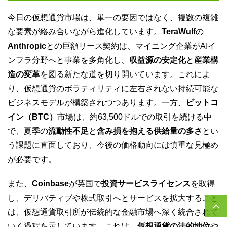
今日の仮想通貨市場は、単一の要因ではなく、複数の複雑
な要素が絡み合いながら進化しています。
TeraWulf
の
Anthropic
との巨額リース契約は、マイニング企業がAIイ
ンフラ分野へと事業を多角化し、
収益源の安定化
と
産業構
造の変革
を図る新たな道を切り開いています。これによ
り、仮想通貨のボラティリティに左右されない持続可能な
ビジネスモデルが構築されつつあります。一方、
ビットコ
イン（BTC）
市場は、約63,500ドルでの取引を続ける中
で、夏季の
流動性不足
と
含み損を抱える供給量の多さ
とい
う課題に直面しており、今後の価格動向には慎重な見極め
が必要です。
また、
Coinbase
が英国で
投資サービスライセンス
を取得
し、デリバティブや株式取引へとサービスを拡大すること
は、仮想通貨取引所が伝統的な金融市場へ深く統合されて
いく過程を示しています。これは、
仮想通貨の法的地位
や