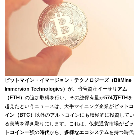
ビットマイン・イマージョン・テクノロジーズ（BitMine
Immersion Technologies）
が、暗号資産
イーサリアム
（ETH）
の追加取得を行い、その総保有量が
574万ETH
を
超えたというニュースは、大手マイニング企業が
ビットコ
イン（BTC）
以外のアルトコインにも積極的に投資してい
る実態を浮き彫りにします。これは、仮想通貨市場が
ビッ
トコイン一強の時代
から、
多様なエコシステム
を持つ時代