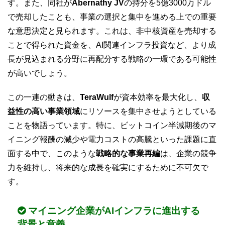
す。また、同社が
Abernathy JV
の持分を5億3000万ドル
で売却したことも、事業の選択と集中を進める上での重要
な意思決定と見られます。これは、非中核資産を売却する
ことで得られた資金を、AI関連インフラ投資など、より成
長が見込まれる分野に再配分する戦略の一環である可能性
が高いでしょう。
この一連の動きは、
TeraWulf
が資本効率を最大化し、
収
益性の高い事業領域
にリソースを集中させようとしている
ことを物語っています。特に、ビットコイン半減期後のマ
イニング報酬の減少や電力コストの高騰といった課題に直
面する中で、このような
戦略的な事業再編
は、企業の競争
力を維持し、将来的な成長を確実にするために不可欠で
す。
マイニング企業がAIインフラに進出する
背景と意義