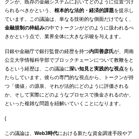
クンが、既存の金融システムにおいてどのように位置づけ
られるべきかという、
根本的な法的・経済的課題
を提示し
ています。この議論は、単なる技術的な側面だけでなく、
金融規制の枠組み
の中でトークンがどのように扱われるべ
きかという点で、業界全体に大きな示唆を与えます。
日銀や金融庁で銀行監督の経歴を持つ
内田善彦氏
が、周南
公立大学情報科学部でブロックチェーンについて教鞭をと
るという経歴は、この議論に
深い知見と実践的な視点
をも
たらしています。彼らの専門的な視点から、トークンが持
つ「価値」の源泉、それが法的にどのように評価される
か、そして実際にどのようなプロセスで換金されるのか、
といった複雑な問題を紐解いていくことになります。
{
この議論は、
Web3時代
における新たな資金調達手段やア