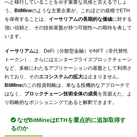
へと移行していることを示す重要な兆候と言えるでしょ
う。
BitMine
のような主要企業が、これほどの規模でETH
を保有することは、
イーサリアムの長期的な価値
に対する
強い信頼と、その技術基盤が持つ可能性への期待を表して
います。
イーサリアム
は、DeFi（分散型金融）やNFT（非代替性
トークン）、さらにはエンタープライズブロックチェーン
など、多岐にわたるアプリケーションの基盤として利用さ
れており、その
エコシステムの拡大
は止まりません。
BitMine
のこの投資戦略は、単なる投機的なアプローチで
はなく、
ブロックチェーン技術全体の成長
を見据えた、よ
り戦略的なポジショニングであると解釈できます。
なぜBitMineはETHを重点的に追加取得す
るのか