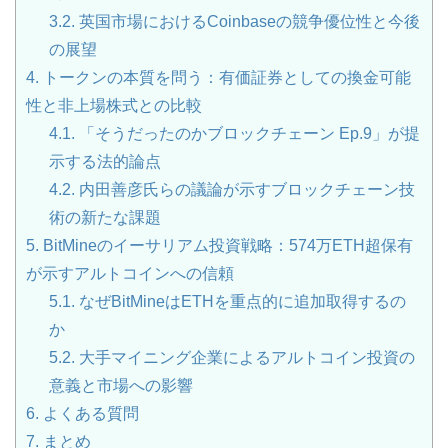
3.2.
英国市場におけるCoinbaseの競争優位性と今後
の展望
4.
トークンの本質を問う：有価証券としての換金可能
性と非上場株式との比較
4.1.
「そうだったのかブロックチェーン Ep.9」が提
示する法的論点
4.2.
内田善彦氏らの議論が示すブロックチェーン技
術の新たな課題
5.
BitMineのイーサリアム投資戦略：574万ETH超保有
が示すアルトコインへの信頼
5.1.
なぜBitMineはETHを重点的に追加取得するの
か
5.2.
大手マイニング企業によるアルトコイン投資の
意義と市場への影響
6.
よくある質問
7.
まとめ