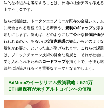
法的な枠組みを考察することは、技術の社会実装を考える
上で不可欠です。
彼らの議論は、
トークンエコノミー
が既存の金融システム
に統合される過程で生じる摩擦や、
規制のギャップ
を浮き
彫りにします。例えば、どのようにして
公正な価値評価
が
行われるのか、あるいは
投資家保護
の観点からどのような
規制が必要か、といった点が挙げられます。これらの課題
は、ブロックチェーン技術の健全な発展と、それが社会に
受け入れられるための
ロードマップ
を描く上で、今後も継
続的に議論されるべき重要なテーマとなるでしょう。
BitMineのイーサリアム投資戦略：574万
ETH超保有が示すアルトコインへの信頼