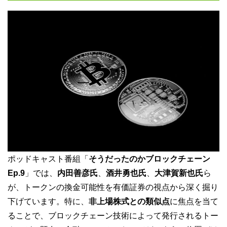
ポッドキャスト番組「
そうだったのかブロックチェーン
Ep.9
」では、
内田善彦氏
、
酒井勇也氏
、
大津賀新也氏
ら
が、トークンの換金可能性を有価証券の視点から深く掘り
下げています。特に、
非上場株式との類似点
に焦点を当て
ることで、ブロックチェーン技術によって発行されるトー