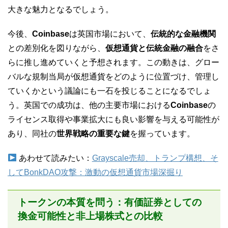
大きな魅力となるでしょう。
今後、
Coinbase
は英国市場において、
伝統的な金融機関
との差別化を図りながら、
仮想通貨と伝統金融の融合
をさ
らに推し進めていくと予想されます。この動きは、グロー
バルな規制当局が仮想通貨をどのように位置づけ、管理し
ていくかという議論にも一石を投じることになるでしょ
う。英国での成功は、他の主要市場における
Coinbase
の
ライセンス取得や事業拡大にも良い影響を与える可能性が
あり、同社の
世界戦略の重要な鍵
を握っています。
あわせて読みたい：
Grayscale売却、トランプ構想、そ
してBonkDAO攻撃：激動の仮想通貨市場深掘り
トークンの本質を問う：有価証券としての
換金可能性と非上場株式との比較