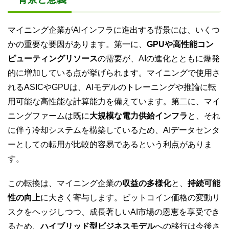
マイニング企業がAIインフラに進出する背景には、いくつ
かの重要な要因があります。第一に、
GPUや高性能コン
ピューティングリソース
の需要が、AIの進化とともに爆発
的に増加している点が挙げられます。マイニングで使用さ
れるASICやGPUは、AIモデルのトレーニングや推論に転
用可能な高性能な計算能力を備えています。第二に、マイ
ニングファームは既に
大規模な電力供給インフラ
と、それ
に伴う冷却システムを構築しているため、AIデータセンタ
ーとしての転用が比較的容易であるという利点がありま
す。
この転換は、マイニング企業の
収益の多様化
と、
持続可能
性の向上
に大きく寄与します。ビットコイン価格の変動リ
スクをヘッジしつつ、成長著しいAI市場の恩恵を享受でき
るため、
ハイブリッド型ビジネスモデル
への移行は今後さ