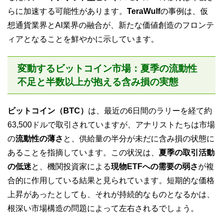
らに加速する可能性があります。
TeraWulf
の事例は、仮
想通貨業界とAI業界の融合が、新たな価値創造のフロンテ
ィアとなることを鮮やかに示しています。
変動するビットコイン市場：夏季の流動性
不足と半数以上が抱える含み損の実態
ビットコイン（BTC）
は、最近の6日間のラリーを経て約
63,500ドルで取引されていますが、アナリストたちは市場
の
流動性の薄さ
と、供給量の半分が未だに含み損の状態に
あることを指摘しています。この状況は、
夏季の取引活動
の低迷
と、機関投資家による
現物ETFへの需要の弱さ
が複
合的に作用している結果と見られています。短期的な価格
上昇があったとしても、それが持続的なものとなるかは、
根深い市場構造の問題によって左右されるでしょう。