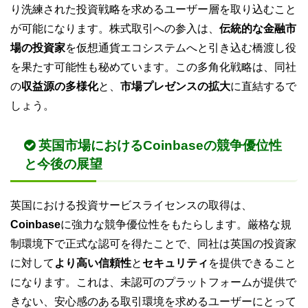
り洗練された投資戦略を求めるユーザー層を取り込むこと
が可能になります。株式取引への参入は、
伝統的な金融市
場の投資家
を仮想通貨エコシステムへと引き込む橋渡し役
を果たす可能性も秘めています。この多角化戦略は、同社
の
収益源の多様化
と、
市場プレゼンスの拡大
に直結するで
しょう。
英国市場におけるCoinbaseの競争優位性
と今後の展望
英国における投資サービスライセンスの取得は、
Coinbase
に強力な競争優位性をもたらします。厳格な規
制環境下で正式な認可を得たことで、同社は英国の投資家
に対して
より高い信頼性
と
セキュリティ
を提供できること
になります。これは、未認可のプラットフォームが提供で
きない、安心感のある取引環境を求めるユーザーにとって