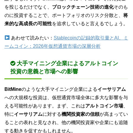
を投じるだけでなく、
ブロックチェーン技術の進化
そのも
のに投資することで、ポートフォリオのリスク分散と、
将
来的な高成長の可能性
を追求していると言えるでしょう。
あわせて読みたい：
Stablecoinの記録的取引量とAI、ミ
ームコイン：2026年仮想通貨市場の深層分析
大手マイニング企業によるアルトコイン
投資の意義と市場への影響
BitMine
のような大手マイニング企業による
イーサリアム
への大規模な投資は、仮想通貨市場全体に多大な影響を与
える可能性があります。まず、これは
アルトコイン市場
、
特に
イーサリアム
に対する
機関投資家の信頼
が高まってい
ることの表れと見なされ、他の機関投資家や企業にも追随
する動きを促すかもしれません。