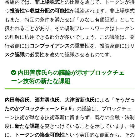
番組内では、
非上場株式
との比較を通じて、トークンが持
つ
投資性
や
収益分配の可能性
が議論されます。非上場株式
もまた、特定の条件を満たせば「みなし有価証券」として
扱われることがあり、その規制フレームワークはトークン
の理解に応用できる部分が多いでしょう。この議論は、発
行者側には
コンプライアンス
の重要性を、投資家側には
リ
スク認識
の必要性を改めて認識させるものです。
内田善彦氏らの議論が示すブロックチェ
ーン技術の新たな課題
内田善彦氏
、
酒井勇也氏
、
大津賀新也氏
による「
そうだっ
たのかブロックチェーン Ep.9
」の議論は、ブロックチェ
ーン技術が単なる技術革新に留まらず、既存の金融・法制
度に
新たな課題
を突きつけていることを示しています。特
に、
トークンの換金可能性
という実用的な側面から、その