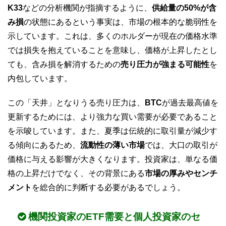
K33
などの分析機関が指摘するように、
供給量の50%が含
み損
の状態にあるという事実は、市場の根本的な脆弱性を
示しています。これは、多くのホルダーが現在の価格水準
では損失を抱えていることを意味し、価格が上昇したとし
ても、含み損を解消するための
売り圧力が強まる可能性
を
内包しています。
この「天井」となりうる売り圧力は、
BTC
が過去最高値を
更新するためには、より強力な買い需要が必要であること
を示唆しています。また、夏季は伝統的に取引量が減少す
る傾向にあるため、
流動性の薄い市場
では、大口の取引が
価格に与える影響が大きくなります。投資家は、単なる価
格の上昇だけでなく、その背景にある
市場の厚みやセンチ
メント
を総合的に判断する必要があるでしょう。
機関投資家のETF需要と個人投資家のセ