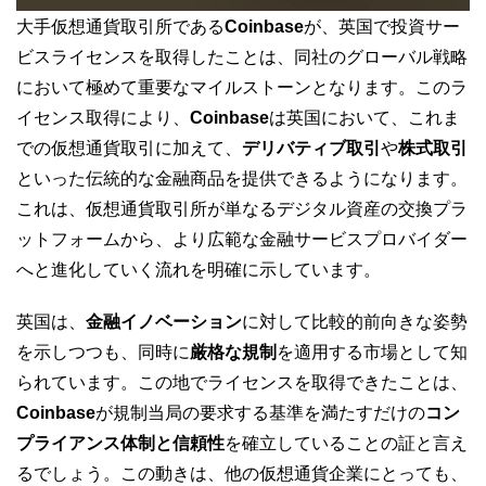
大手仮想通貨取引所である
Coinbase
が、英国で投資サー
ビスライセンスを取得したことは、同社のグローバル戦略
において極めて重要なマイルストーンとなります。このラ
イセンス取得により、
Coinbase
は英国において、これま
での仮想通貨取引に加えて、
デリバティブ取引
や
株式取引
といった伝統的な金融商品を提供できるようになります。
これは、仮想通貨取引所が単なるデジタル資産の交換プラ
ットフォームから、より広範な金融サービスプロバイダー
へと進化していく流れを明確に示しています。
英国は、
金融イノベーション
に対して比較的前向きな姿勢
を示しつつも、同時に
厳格な規制
を適用する市場として知
られています。この地でライセンスを取得できたことは、
Coinbase
が規制当局の要求する基準を満たすだけの
コン
プライアンス体制と信頼性
を確立していることの証と言え
るでしょう。この動きは、他の仮想通貨企業にとっても、