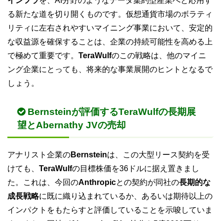
インフラ
を、AI分野のようなデータ集約型産業へと応用す
る新たな道を切り開くものです。仮想通貨市場のボラティ
リティに左右されやすいマイニング事業において、安定的
な収益源を確保することは、企業の持続可能性を高める上
で極めて重要です。
TeraWulf
のこの戦略は、他のマイニ
ング企業にとっても、将来的な事業展開のヒントとなるで
しょう。
Bernsteinが評価するTeraWulfの長期展
望とAbernathy JVの売却
アナリスト企業の
Bernstein
は、この大型リース契約を受
けても、
TeraWulf
の目標株価を36ドルに据え置きまし
た。これは、今回の
Anthropic
との契約が同社の
長期的な
成長戦略
に既に織り込まれているか、あるいは期待以上の
インパクトをもたらすと評価していることを示唆していま