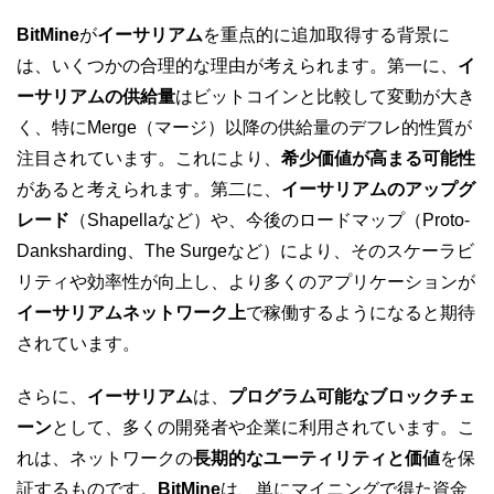
BitMine
が
イーサリアム
を重点的に追加取得する背景に
は、いくつかの合理的な理由が考えられます。第一に、
イ
ーサリアムの供給量
はビットコインと比較して変動が大き
く、特にMerge（マージ）以降の供給量のデフレ的性質が
注目されています。これにより、
希少価値が高まる可能性
があると考えられます。第二に、
イーサリアムのアップグ
レード
（Shapellaなど）や、今後のロードマップ（Proto-
Danksharding、The Surgeなど）により、そのスケーラビ
リティや効率性が向上し、より多くのアプリケーションが
イーサリアムネットワーク上
で稼働するようになると期待
されています。
さらに、
イーサリアム
は、
プログラム可能なブロックチェ
ーン
として、多くの開発者や企業に利用されています。こ
れは、ネットワークの
長期的なユーティリティと価値
を保
証するものです。
BitMine
は、単にマイニングで得た資金