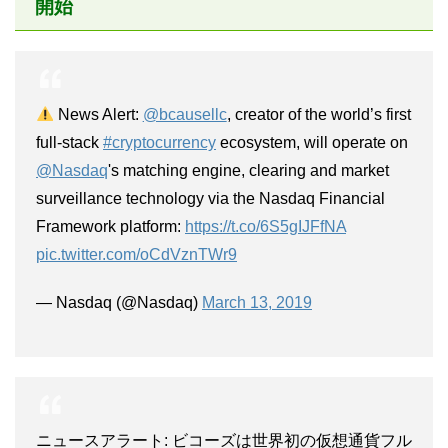
開始
News Alert:
@bcausellc
, creator of the world’s first
full-stack
#cryptocurrency
ecosystem, will operate on
@Nasdaq
's matching engine, clearing and market
surveillance technology via the Nasdaq Financial
Framework platform:
https://t.co/6S5gIJFfNA
pic.twitter.com/oCdVznTWr9
— Nasdaq (@Nasdaq)
March 13, 2019
ニュースアラート: ビコーズは世界初の仮想通貨フル