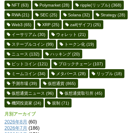
NFT
(63)
Polymarket
(28)
ripple(リップル)
(368)
RWA
(21)
SEC
(25)
Solana
(32)
Strategy
(28)
Web3
(65)
XRP
(25)
zaif(ザイフ)
(25)
イーサリアム
(30)
ウォレット
(21)
ステーブルコイン
(99)
トークン化
(19)
ニュース
(132)
ハッキング
(20)
ビットコイン
(121)
ブロックチェーン
(107)
ミームコイン
(34)
メタバース
(28)
リップル
(18)
予測市場
(39)
仮想通貨
(865)
仮想通貨ニュース
(96)
仮想通貨取引所
(45)
機関投資家
(24)
規制
(71)
月別アーカイブ
2026年8月
(60)
2026年7月
(186)