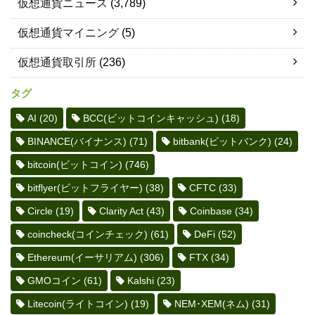
仮想通貨ニュース
(3,789)
仮想通貨マイニング
(5)
仮想通貨取引所
(236)
タグ
AI
(20)
BCC(ビットコインキャッシュ)
(18)
BINANCE(バイナンス)
(71)
bitbank(ビットバンク)
(24)
bitcoin(ビットコイン)
(746)
bitflyer(ビットフライヤー)
(38)
CFTC
(33)
Circle
(19)
Clarity Act
(43)
Coinbase
(34)
coincheck(コインチェック)
(61)
DeFi
(52)
Ethereum(イーサリアム)
(306)
FTX
(34)
GMOコイン
(61)
Kalshi
(23)
Litecoin(ライトコイン)
(19)
NEM･XEM(ネム)
(31)