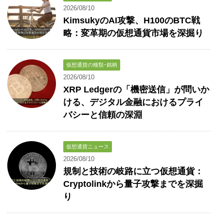
2026/08/10
KimsukyのAI攻撃、H100のBTC戦
略：変革期の仮想通貨市場を深掘り
仮想通貨の種類･銘柄
2026/08/10
XRP Ledgerの「機密送信」が問いか
ける、デジタル金融におけるプライ
バシーと信頼の深淵
仮想通貨ニュース
2026/08/10
規制と技術の岐路に立つ仮想通貨：
Cryptolinkから量子攻撃までを深掘
り