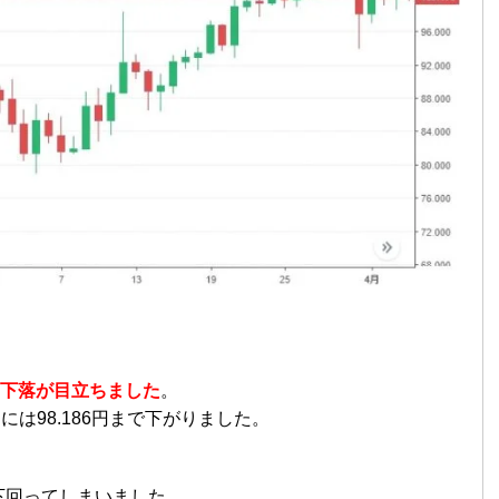
日の下落が目立ちました
。
日には98.186円まで下がりました。
下回ってしまいました。