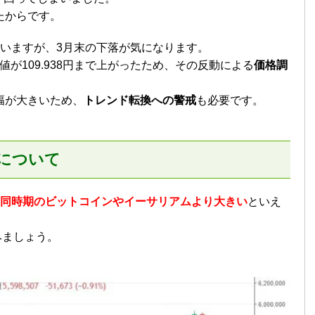
たからです。
ていますが、3月末の下落が気になります。
終値が109.938円まで上がったため、その反動による
価格調
幅が大きいため、
トレンド転換への警戒
も必要です。
落について
同時期のビットコインやイーサリアムより大きい
といえ
みましょう。