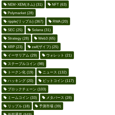
NEM･XEM(ネム)
(31)
NFT
(63)
Polymarket
(28)
ripple(リップル)
(367)
RWA
(20)
SEC
(25)
Solana
(31)
Strategy
(28)
Web3
(65)
XRP
(23)
zaif(ザイフ)
(25)
イーサリアム
(29)
ウォレット
(21)
ステーブルコイン
(98)
トークン化
(19)
ニュース
(132)
ハッキング
(20)
ビットコイン
(117)
ブロックチェーン
(103)
ミームコイン
(33)
メタバース
(28)
リップル
(18)
予測市場
(39)
仮想通貨
(849)