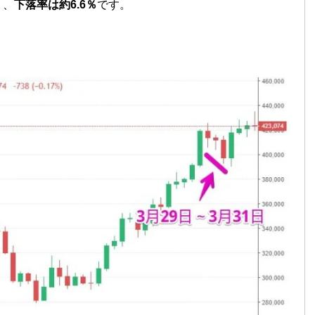
り、
下落率は約6.6％
です。