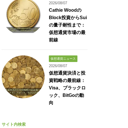
2026/08/07
Cathie Woodの
Block投資からSui
の量子耐性まで：
仮想通貨市場の最
前線
仮想通貨ニュース
2026/08/07
仮想通貨決済と投
資戦略の最前線：
Visa、ブラックロ
ック、BitGoの動
向
サイト内検索