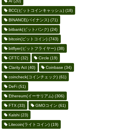
AI
(20)
BCC(ビットコインキャッシュ)
(18)
BINANCE(バイナンス)
(71)
bitbank(ビットバンク)
(24)
bitcoin(ビットコイン)
(743)
bitflyer(ビットフライヤー)
(38)
CFTC
(32)
Circle
(19)
Clarity Act
(40)
Coinbase
(34)
coincheck(コインチェック)
(61)
DeFi
(51)
Ethereum(イーサリアム)
(306)
FTX
(33)
GMOコイン
(61)
Kalshi
(23)
Litecoin(ライトコイン)
(19)