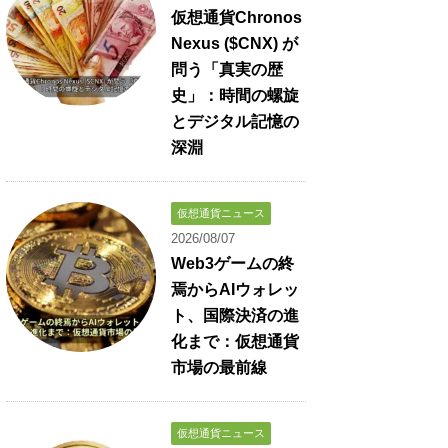
仮想通貨Chronos
Nexus ($CNX) が
問う「真実の歴
史」：時間の螺旋
とデジタル記憶の
深淵
仮想通貨ニュース
2026/08/07
Web3ゲームの終
焉からAIウォレッ
ト、国際決済の進
化まで：仮想通貨
市場の最前線
仮想通貨ニュース