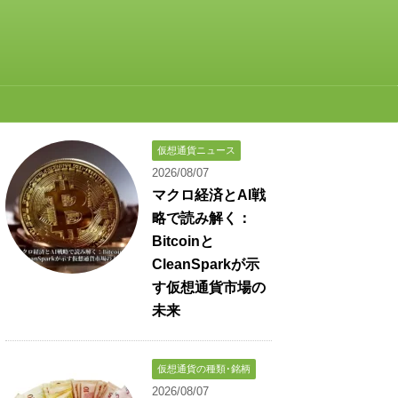
仮想通貨ニュース
2026/08/07
マクロ経済とAI戦
略で読み解く：
Bitcoinと
CleanSparkが示
す仮想通貨市場の
未来
仮想通貨の種類･銘柄
2026/08/07