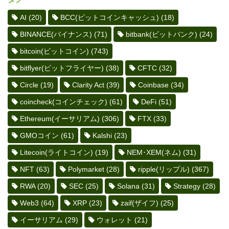
AI
(20)
BCC(ビットコインキャッシュ)
(18)
BINANCE(バイナンス)
(71)
bitbank(ビットバンク)
(24)
bitcoin(ビットコイン)
(743)
bitflyer(ビットフライヤー)
(38)
CFTC
(32)
Circle
(19)
Clarity Act
(39)
Coinbase
(34)
coincheck(コインチェック)
(61)
DeFi
(51)
Ethereum(イーサリアム)
(306)
FTX
(33)
GMOコイン
(61)
Kalshi
(23)
Litecoin(ライトコイン)
(19)
NEM･XEM(ネム)
(31)
NFT
(63)
Polymarket
(28)
ripple(リップル)
(367)
RWA
(20)
SEC
(25)
Solana
(31)
Strategy
(28)
Web3
(64)
XRP
(23)
zaif(ザイフ)
(25)
イーサリアム
(29)
ウォレット
(21)