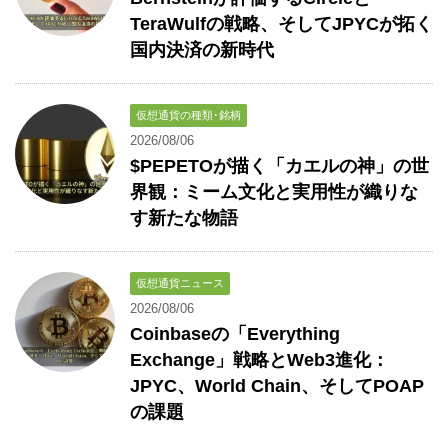
TeraWulfの戦略、そしてJPYCが拓く
国内決済の新時代
仮想通貨の種類･銘柄
2026/08/06
$PEPETOが描く「カエルの神」の世
界観：ミーム文化と実用性が織りな
す新たな物語
仮想通貨ニュース
2026/08/06
Coinbaseの「Everything
Exchange」戦略とWeb3進化：
JPYC、World Chain、そしてPOAP
の課題