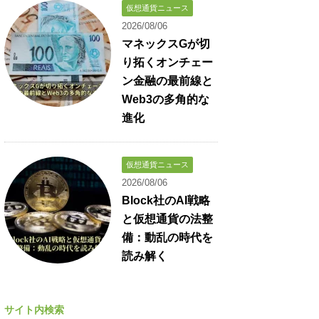
仮想通貨ニュース
2026/08/06
マネックスGが切
り拓くオンチェー
ン金融の最前線と
Web3の多角的な
進化
仮想通貨ニュース
2026/08/06
Block社のAI戦略
と仮想通貨の法整
備：動乱の時代を
読み解く
サイト内検索