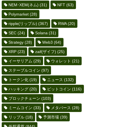
NEM･XEM(ネム)
(31)
NFT
(63)
Polymarket
(28)
ripple(リップル)
(367)
RWA
(20)
SEC
(24)
Solana
(31)
Strategy
(28)
Web3
(64)
XRP
(23)
zaif(ザイフ)
(25)
イーサリアム
(29)
ウォレット
(21)
ステーブルコイン
(97)
トークン化
(19)
ニュース
(132)
ハッキング
(20)
ビットコイン
(116)
ブロックチェーン
(103)
ミームコイン
(33)
メタバース
(28)
リップル
(18)
予測市場
(39)
仮想通貨
(844)