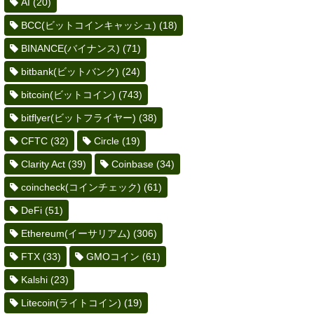
AI
(20)
BCC(ビットコインキャッシュ)
(18)
BINANCE(バイナンス)
(71)
bitbank(ビットバンク)
(24)
bitcoin(ビットコイン)
(743)
bitflyer(ビットフライヤー)
(38)
CFTC
(32)
Circle
(19)
Clarity Act
(39)
Coinbase
(34)
coincheck(コインチェック)
(61)
DeFi
(51)
Ethereum(イーサリアム)
(306)
FTX
(33)
GMOコイン
(61)
Kalshi
(23)
Litecoin(ライトコイン)
(19)