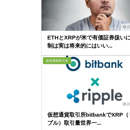
20
ETHとXRPが米で有価証券扱い
制は実は将来的にはいい...
仮想通貨取引所
20
仮想通貨取引所bitbankでXRP
プル）取引量世界一...