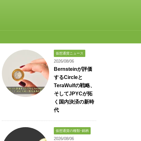
仮想通貨ニュース
2026/08/06
Bernsteinが評価
するCircleと
TeraWulfの戦略、
そしてJPYCが拓
く国内決済の新時
代
仮想通貨の種類･銘柄
2026/08/06