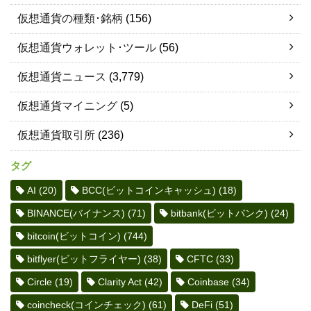
仮想通貨の種類･銘柄
(156)
仮想通貨ウォレット･ツール
(56)
仮想通貨ニュース
(3,779)
仮想通貨マイニング
(5)
仮想通貨取引所
(236)
タグ
AI
(20)
BCC(ビットコインキャッシュ)
(18)
BINANCE(バイナンス)
(71)
bitbank(ビットバンク)
(24)
bitcoin(ビットコイン)
(744)
bitflyer(ビットフライヤー)
(38)
CFTC
(33)
Circle
(19)
Clarity Act
(42)
Coinbase
(34)
coincheck(コインチェック)
(61)
DeFi
(51)