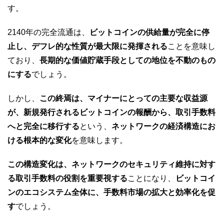
す。
2140年の完全流通は、
ビットコインの供給量が完全に停
止し、デフレ的な性質が最大限に発揮される
ことを意味し
ており、
長期的な価値貯蔵手段としての地位を不動のもの
にする
でしょう。
しかし、
この終焉は、マイナーにとっての主要な収益源
が、新規発行されるビットコインの報酬から、取引手数料
へと完全に移行する
という、
ネットワークの経済構造にお
ける根本的な変化
を意味します。
この構造変化は、ネットワークのセキュリティ維持に対す
る取引手数料の役割を重要視する
ことになり、
ビットコイ
ンのエコシステム全体に、手数料市場の拡大と効率化を促
す
でしょう。