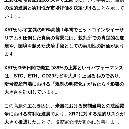
の法的進展と実用性が市場評価を決定づける
ことを示して
います。
XRPが示す驚異の89%高騰 1年間でビットコインやイーサ
リアムを圧倒した真実の背景には、裁判所での肯定的な進
展や、国境を越えた決済手段としての実用性の評価があり
ます。
XRPが365日間で際立つ89%の上昇というパフォーマンス
は、BTC、ETH、CD20などを大きく上回るものであり、
暗号資産市場における「規制の明確化」がもたらす影響の
大きさを証明しています。
この高騰の主な要因は、
米国における規制当局との法廷闘
争における有利な進展
であり、
XRPに対する法的リスクが
大きく後退した
ことで、投資家心理が劇的に改善しまし