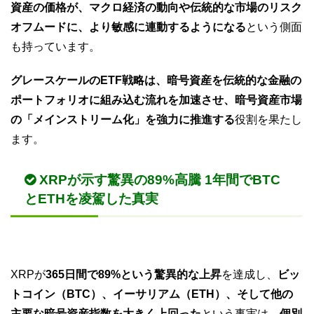
資産の価格が、マクロ経済の動向や伝統的な市場のリスク
オフムードに、より敏感に連動するようになる
という側面
も持っています。
グレースケールのETF戦略は、暗号資産を伝統的な金融の
ポートフォリオに組み込む流れを加速させ、暗号資産市場
の「メインストリーム化」を強力に推進する
役割を果たし
ます。
XRPが示す驚異の89%高騰 1年間でBTC
とETHを凌駕した真実
XRPが
365日間で89%という驚異的な上昇
を達成し、
ビッ
トコイン（BTC）、イーサリアム（ETH）、そして他の
主要な暗号資産指数を大きく上回った
という事実は、
個別