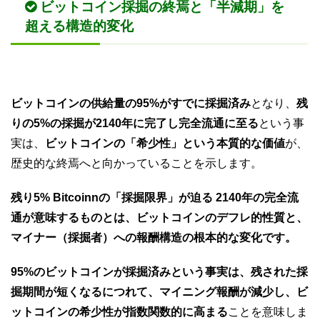
ビットコイン採掘の終焉と「半減期」を
超える構造的変化
ビットコインの供給量の95%がすでに採掘済み
となり、
残
りの5%の採掘が2140年に完了し完全流通に至る
という事
実は、
ビットコインの「希少性」という本質的な価値
が、
歴史的な終焉へと向かっていることを示します。
残り5% Bitcoinnの「採掘限界」が迫る 2140年の完全流
通が意味するものとは、ビットコインのデフレ的性質と、
マイナー（採掘者）への報酬構造の根本的な変化です。
95%のビットコインが採掘済みという事実は、残された採
掘期間が短くなるにつれて、マイニング報酬が減少し、ビ
ットコインの希少性が指数関数的に高まる
ことを意味しま