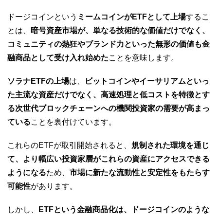
ドージコインという
ミームコインがETFとして上場
するこ
とは、
暗号資産市場が、単なる技術的な価値だけでなく、
コミュニティの熱狂やブランド力といった無形の価値も金
融商品として受け入れ始めた
ことを意味します。
ソラナETFの上場
は、
ビットコインやイーサリアムといっ
た主流な資産だけでなく、高速処理と低コストを特徴とす
る次世代ブロックチェーンへの機関投資家の需要が高まっ
ている
ことを裏付けています。
これらのETFが取引開始されると、
規制された環境を通じ
て、より幅広い投資家層がこれらの資産にアクセスできる
ようになる
ため、
市場に新たな流動性と安定性をもたらす
可能性
があります。
しかし、
ETFという金融商品化は、ドージコインのような