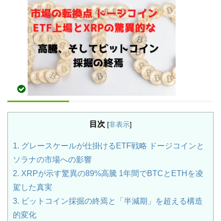
目次
[
非表示
]
1.
グレースケールが仕掛けるETF戦略 ドージコインと
ソラナの市場への影響
2.
XRPが示す驚異の89%高騰 1年間でBTCとETHを凌
駕した真実
3.
ビットコイン採掘の終焉と「半減期」を超える構造
的変化