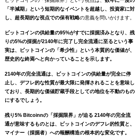
ビットコインの「採掘限界」という視点は、
数年に一度の
「半減期」という短期的なイベントを超越し、投資家に対
し、超長期的な視点での保有戦略
の意義を問いかけます。
ビットコインの供給量の95%がすでに採掘済みとなり、残
りの5%の採掘が2140年に完了し完全流通に至るという事
実は、ビットコインの「希少性」という本質的な価値が、
歴史的な終焉へと向かっていることを示します。
2140年の完全流通は、ビットコインの供給量が完全に停
止し、デフレ的な性質が最大限に発揮されることを意味し
ており、長期的な価値貯蔵手段としての地位を不動のもの
にするでしょう。
残り5% Bitcoinnの「採掘限界」が迫る 2140年の完全流
通が意味するものとは、ビットコインのデフレ的性質と、
マイナー（採掘者）への報酬構造の根本的な変化です。