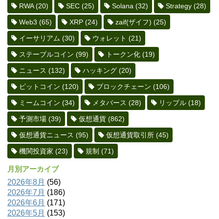
RWA
(20)
SEC
(25)
Solana
(32)
Strategy
(28)
Web3
(65)
XRP
(24)
zaif(ザイフ)
(25)
イーサリアム
(30)
ウォレット
(21)
ステーブルコイン
(99)
トークン化
(19)
ニュース
(132)
ハッキング
(20)
ビットコイン
(120)
ブロックチェーン
(106)
ミームコイン
(34)
メタバース
(28)
リップル
(18)
予測市場
(39)
仮想通貨
(862)
仮想通貨ニュース
(95)
仮想通貨取引所
(45)
機関投資家
(23)
規制
(71)
月別アーカイブ
2026年8月
(56)
2026年7月
(186)
2026年6月
(171)
2026年5月
(153)