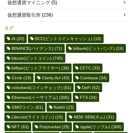
仮想通貨マイニング
(5)
仮想通貨取引所
(236)
タグ
AI
(20)
BCC(ビットコインキャッシュ)
(18)
BINANCE(バイナンス)
(71)
bitbank(ビットバンク)
(24)
bitcoin(ビットコイン)
(745)
bitflyer(ビットフライヤー)
(38)
CFTC
(33)
Circle
(19)
Clarity Act
(43)
Coinbase
(34)
coincheck(コインチェック)
(61)
DeFi
(52)
Ethereum(イーサリアム)
(306)
FTX
(34)
GMOコイン
(61)
Kalshi
(23)
Litecoin(ライトコイン)
(19)
NEM･XEM(ネム)
(31)
NFT
(63)
Polymarket
(28)
ripple(リップル)
(368)